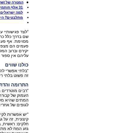
המטרה של ynet: חצי מיליון בעלי כרטיס אדי
31 אלף חותמים - שיא כל הזמנים באדי
למה ישראלים לא ח
מתלבטים? היכנסו
שם בדרך כלל כחל
מסוימת. אף פעם
פעמים הם מצפים
יקירם וברוב המק
עליהם אין ספור 
כולנו שווים
"בלתי אפשרי להג
זה פשוט בלתי רי
התרומה והדת
"רבים מוטרדים 
העמוק של קבורה 
המתים שהיא מעל
לגופים של אחרי
"יש אפשרות לקיי
קיצונית, זה על
חלקים: ראשית, 
גזע המח לא מתפ