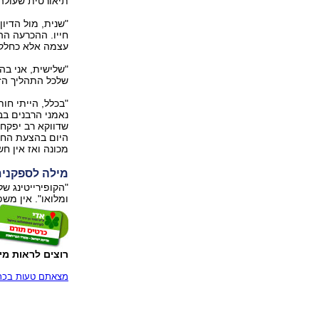
תיאורטית שעולה
"שנית, מול הדיו
חייו. ההכרעה ה
עצמה אלא כחלק 
"שלישית, אני בה
שלכל התהליך הזה 
"בכלל, הייתי ח
נאמני הרבנים בב
שדווקא רב יפקח ע
היום בהצעת החו
מכונה ואז אין ח
מילה לספקני
"הקופירייטינג ש
ומלואו". אין מש
רוצים לראות מי
מצאתם טעות בכתב