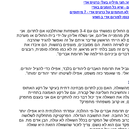
ותמים על כרטיס אדי - 7 מיתוסים
 לפורום אדי ב-ynet
"לצד פגישותיי עם החולים נפגשתי גם עם 3-4 משפחות שהתלבטו אם לתרום. אני
ק מהפנייה אליהם, אני נשלח אליהן על-ידי בית-החולים או מערכת
 לא הייתי הראשון שדיבר איתם על זה ואפשר להגיד שהרבה
 לשיחה הזאת. הם מסובכים, מוצפים ברגשות, הם איבדו את
רים זה מצב בלתי ידוע מראש, זה לא כמו מחלה סופנית, רובצים
דברים וביניהם הדילמה של תרומת אברים".
ביל את תרומת האברים ליהודים בלבד, אפילו כדי להציל יהודים.
אלי. מי שאומר כזה משפט, אפילו לשיטתו יותר יהודים ימותו".
מהשאלה, האם נכון לתרום מבחינה דתית בעיקר על רקע האתוס
והחשיבות העליונה של קבורה, וגם על רקע האמונה בתחיית
ה את השאלה איך יכול דבר כזה להתקיים אם אני בעצם מתפרק
ם, או קרוב משפחתי מתפרק?
ם תרומת אברים על-פי ההלכה. עמדתי ההלכתית היא אפילו יותר
 גבול החובה. זאת התשובה הגדולה. הפרקטיקה מתחלקת לשלושה
ברוב מוחלט של המקרים בכלל השאלה לא עולה, הבן אדם מת. גם
קד וגם הוא לא נושם. צריך לזכור שהשאלה הזאת היא שאלה