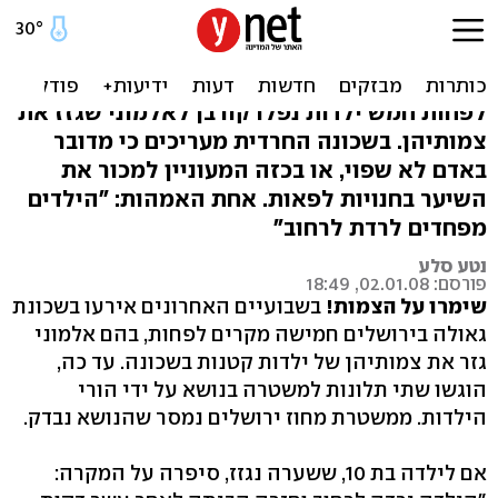
מי גוזז צמות לילדות בשכונת
גאולה בי-ם?
לפחות חמש ילדות נפלו קורבן לאלמוני שגזז את
צמותיהן. בשכונה החרדית מעריכים כי מדובר
באדם לא שפוי, או בכזה המעוניין למכור את
השיער בחנויות לפאות. אחת האמהות: "הילדים
מפחדים לרדת לרחוב"
נטע סלע
פורסם: 02.01.08, 18:49
שימרו על הצמות!
בשבועיים האחרונים אירעו בשכונת
גאולה בירושלים חמישה מקרים לפחות, בהם אלמוני
גזר את צמותיהן של ילדות קטנות בשכונה. עד כה,
הוגשו שתי תלונות למשטרה בנושא על ידי הורי
הילדות. ממשטרת מחוז ירושלים נמסר שהנושא נבדק.
אם לילדה בת 10, ששערה נגזז, סיפרה על המקרה: