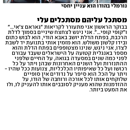
נורמלי בהודו הוא עניין יחסי
מסתכל עליהם מסתכלים עלי
בבוקר הראשון אני מתעורר לקריאות "גאראם צ'אי..."
ו"קופי קופי...". אני ניגש לצחצח שיניים בסמוך לדלת
הרכבת, בפתח הדלת יושב באבא הודי, הוא לבוש כתום
ובידו קלשון משולש. הוא מזמין אותי בתנועת יד לשבת
לצדו, אני ניגש, שנינו מצטופפים בפתח הדלת והוא
מספר באנגלית קטועה על הישראלים שעבד עבורם
לפני כמה שנים במסעדה בגואה, על החיים שלפני
ההתנזרות ועל השנים האחרונות שבהן ויתר על כל
רכושו ועל כל שאיפותיו הכלכליות, צנועות ככל שהיו -
ויתר על הכל. הוא סיפר על נדודים אין סופיים
שלוקחים אותו לכל אורכה ורוחבה של הודו, על
ההזדמנות שהוא מעניק לסובבים אותו להעניק לו, ולו
את המעט ביותר.