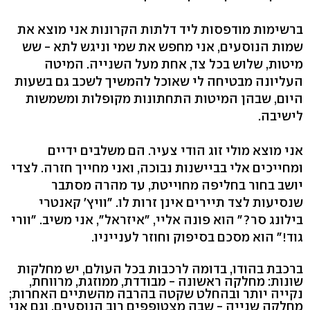
ברשימות מודפסות ליד דלתות הקרונות אני מוצא את
שמות הנוסעים, אני מחפש את שמי וניגש לתא - שש
מיטות, שלוש בכל צד, אחת מעל השנייה. המיטה
העליונה מבטיחה לי שאוכל להמשיך לשכב גם בשעות
היום, שבהן המיטות התחתונות מקופלות ומשמשות
לישיבה.
אני מוצא מולי זוג הודי צעיר. הם משלבים ידיים
ומחייכים אלי בביישנות נבוכה, ואני מחייך חזרה. לצדי
יושב בחור בחליפה מחוייטת, עד מהרה מסתבר
שנסיעות לצד תיירים אינן זרות לו. "וויץ' קאנטרי
בילונג סר?" הוא פונה אליי, "איזראל", אני משיב. "וורי
גוד!" הוא מסכם בסיפוק וחוזר לענייניו.
ברכבת בהודו, בדומה לרכבות בכל העולם, יש מחלקות
שונות: מחלקה ראשונה - מבודדת, ממוזגת, מרווחת,
נקייה יותר ובהחלט שקטה בהרבה מהשתיים האחרות;
מחלקה שנייה - שבה מצטופפים רוב הנוסעים, וגם אני