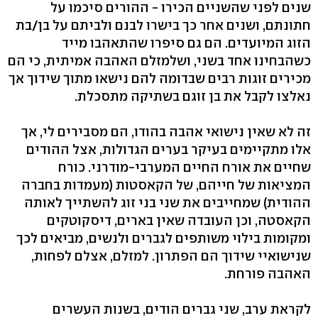
שנים לפני שהשניים הכירו - ההורים סיכמו על
חתונתם, ושנים אחר כך בישרו לבנם ולביתם על בן/בת
הזוג המיועדים. הם גם סיפרו שהתאהבו מייד
כשהבחינו אחד בשני, ושלמזלם האהבה אמיתית, כי הם
מכירים זוגות רבים שבדומה להם נישאו מתוך שידוך אך
נאלצו לקבל את בן זוגם בשתיקה מתסכלת.
זה לא שאין נישואי אהבה בהודו, הם מסבירים לי, אך
אלו מתקיימים בעיקר בערים הגדולות, אצל ההודים
שחיים את אורח החיים המערבי-מודרני. כורח
המציאות של חייהם, של הקאסטות (מעמדות בחברה
ההודית) שמחייבים את שני בני זוג להשתייך לאותה
הקאסטה, וכן העובדה שאין בארים, דיסקוטקים
ומקומות בילוי משותפים לגברים ולנשים, מביאים לכך
שנישואיי שידוך הם הפתרון. למזלם, אצלם לפחות,
האהבה פורחת.
לקראת ערב, שני גברים הודים, בשנות העשרים