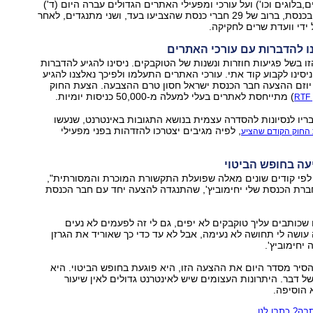
,בלוגים וכו') ועל עורכי ומפעילי האתרים הגדולים עברה היום (ד')
 כנסת שהצביעו בעד, ושני מתנגדים, לאחר
ידי וועדת שרים לחקיקה.
נו להדברות עם עורכי האתרים
ו בשל פגיעות חוזרות ונשנות של הטוקבקים. ניסינו להגיע להדברות
יסינו לקבוע קוד אתי. עורכי האתרים התעלמו ולפיכך נאלצנו להגיע
 יוזם ההצעה חבר הכנסת ישראל חסון טרם ההצבעה. הצעת החוק
) מתייחסת לאתרים בעלי למעלה מ-50,000 כניסות יומיות.
ריו לנסיונות להסדרה עצמית בנושא התגובות באינטרנט, שנעשו
, לפיה מגיבים יצטרכו להזדהות בפני מפעילי
החוק הקודם שהציע
יעה בחופש הביטוי
 לפי קודים שונים מאלה שפועלת התקשורת המוכרת והמסורתית",
רת הכנסת שלי יחימוביץ', שהתנגדה להצעה יחד עם חבר הכנסת
ם שכותבים עליך טוקבקים לא יפים, גם לי זה לפעמים לא נעים
 עושה לי תחושה לא נעימה, אבל לא עד כדי כך שאוריד את הגרזן
יחימוביץ'.
הסיר מסדר היום את ההצעה הזו, היא פוגעת בחופש הביטוי. היא
של דבר. היתרונות העצומים שיש לאינטרנט גדולים לאין שיעור
 הוסיפה.
ה? כתבו לנו