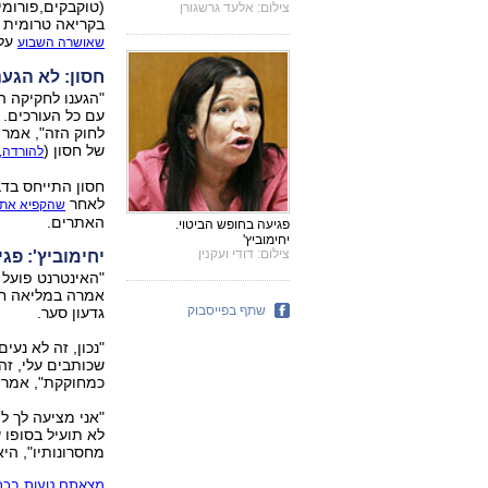
(טוקבקים,פורומים
צילום: אלעד גרשגורן
בקריאה טרומית בכנסת, ברוב של 29 חברי
על 
שאושרה השבוע
חסון: לא הגע
"הגענו לחקיקה הז
עם כל העורכים. נ
לחוק הזה", אמר
של חסון (
להורדה, RTF
חסון התייחס בדב
לאחר
שהקפיא את 
האתרים.
פגיעה בחופש הביטוי.
יחימוביץ'
צילום: דודי ועקנין
יחימוביץ': פג
"האינטרנט פועל
אמרה במליאה חב
שתף בפייסבוק
גדעון סער.
"נכון, זה לא נעי
שכותבים עלי, זה
כמחוקקת", אמרה 
"אני מציעה לך ל
לא תועיל בסופו 
מחסרונותיו", היא
מצאתם טעות בכתב