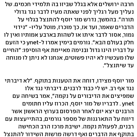
חרבה ירושלים אלא בגלל שביזו בה תלמידי חכמים. של
נעליך מעל רגליך לפני שאתה מעיז לדבר נגד גדולי
תורה". בהמשך, נדרש מור יוסף להתנצל בגלוי על
הדברים שאמר, ועד אז, כך מוכרז, מוטל עליו- "נידוי
גמור, אסור לדבר איתו או לשהות בארבע אמותיו ואין לו
חלק בעולם הבא". גורמים בימין אמרו ל-ynet כי הזעם
על דבריו הינו גדול ובנימה מאיימת אף הוסיפו: "החיים
שלו מעכשיו לא יהיו פשוטים, אנחנו לא ניתן לו מנוחה
עד שיתנצל".
מור יוסף מצידו, דוחה את הטענות בתוקף. "לא דיברתי
נגד אף רב. יש לי כבוד לרבנים. דיברתי נגד אלו
שמפיצים את הדיבורים על נקמה", אמר בשיחה עם
ynet . לדבריו של מור יוסף, הכרוז עליו חתומים
הרבנים יצא יום לאחר הפרסום בערוץ הראשון אשר
דיווח על התארגנות של מספר גורמים, בהתייעצות עם
רבנים, לפעולת נקמה. ישיבת מרכז הרב הכחישה
בתוקף את הדברים ואף דרשה מרשות השידור להתנצל