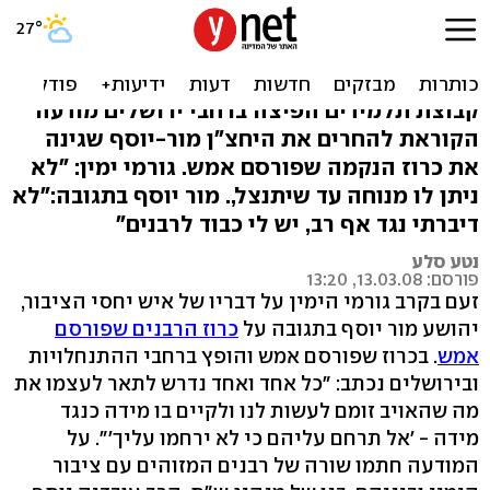
יחצ"ן מרכז הרב גינה
כרוז-נקמה, וחטף פשקוויל
קבוצת תלמידים הפיצה ברחבי ירושלים מודעה
הקוראת להחרים את היחצ"ן מור-יוסף שגינה
את כרוז הנקמה שפורסם אמש. גורמי ימין: "לא
ניתן לו מנוחה עד שיתנצל,. מור יוסף בתגובה:"לא
דיברתי נגד אף רב, יש לי כבוד לרבנים"
נטע סלע
פורסם: 13.03.08, 13:20
זעם בקרב גורמי הימין על דבריו של איש יחסי הציבור,
יהושע מור יוסף בתגובה על
כרוז הרבנים שפורסם
אמש
. בכרוז שפורסם אמש והופץ ברחבי ההתנחלויות
ובירושלים נכתב: "כל אחד ואחד נדרש לתאר לעצמו את
מה שהאויב זומם לעשות לנו ולקיים בו מידה כנגד
מידה - 'אל תרחם עליהם כי לא ירחמו עליך'". על
המודעה חתמו שורה של רבנים המזוהים עם ציבור