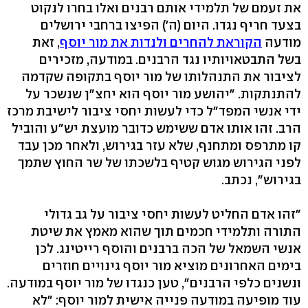
את זעמם של תלמידי אותם רבנים ואלו בחרו לנקוט
בצעד חריף נגדו. היום (ה') הפיצו ברחבי ירושלים
מודעה
הקוראת להחרים ולנדות את מור יוסף
, זאת
בשל התבטאויותיו נגד הרבנים. במודעה, מזכירים
לציבור את התנהלותו של מור יוסף בתקופה שקדמה
להתנתקות. "יהושע מור יוסף הוא יחצ"ן שנשכר על
ידי אנשי המפד"ל כדי לעשות יחסי ציבור לישיבת מרכז
הרב. זהו אותו אדם ששימש כדובר מועצת יש"ע והוביל
קו מתרפס ומתחנף, שלא עזר בגירוש, ולאחר מכן עבד
לפני הגירוש מגוש קטיף בלשכתו של שר החוץ שתמך
בגירוש", נכתב.
"זהו אדם החליט לעשות יחסי ציבור על גב גדולי
התורה ותלמידי חכמים תוך שהוא מאמץ את שיטת
אנשי השמאל של הכה ברבנים והוסף רייטינג. לכן
בימים האחרונים מוציא מור יוסף גינויים חוזרים
ונשנים כלפי הרבנים", טען כנגדו של מור יוסף במודעה.
עוד מופיעה במודעה פנייה אישית למור יוסף: "לא