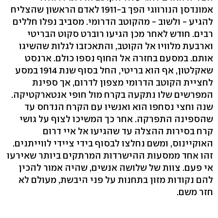
אמונדסן הנורווגי הפך ב-1911 לאדם הראשון שהצליח
להגיע - ולשוב - מהקוטב הדרומי. מסביב נפלו חללים
רבים. חודש לאחר מכן הגיעו רוברט סקוט הבריטי
וארבעת מלוויו אל הקוטב, והתאכזבו לגלות שהשיגו
אותם. במסעם בחזרה אל החוף נספו כולם. ארנסט
שאקלטון, אף הוא בריטי, החל בסוף שנת 1914 במסע
לחציית הקוטב הדרומי מצפון לדרום, אך ספינת
המפרשים שלו נתקעה בקרח מול חופי אנטארקטיקה.
שנה וחצי נסחפו הוא ואנשיו עם הקרח הנדחס עד
שהספינה התפרקה. אחר כך המשיכו לצוף על גושי
קרח בסירות ההצלה עד שהגיעו אל איי דרום
האוקיינוס, ומשם נחלצו לבסוף בידי ציידי לווייתנים.
זהו אחד ממסעות ההישרדות המרתקים ביותר שאירעו
אי פעם. צוות של שלושה אנשים, שהיה אמור להכין
להם נקודות מזון בתחנות על פני היבשת, מעולם לא
חזר משם.