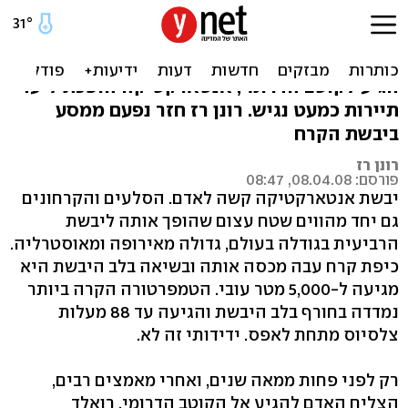
לכבוש את אנטארקטיקה
מאה שנים ועשרות נעדרים אחרי שהאדם הראשון
הגיע לקוטב הדרומי, אנטארקטיקה הופכת ליעד
תיירות כמעט נגיש. רונן רז חזר נפעם ממסע
ביבשת הקרח
רונן רז
פורסם: 08.04.08, 08:47
יבשת אנטארקטיקה קשה לאדם. הסלעים והקרחונים
גם יחד מהווים שטח עצום שהופך אותה ליבשת
הרביעית בגודלה בעולם, גדולה מאירופה ומאוסטרליה.
כיפת קרח עבה מכסה אותה ובשיאה בלב היבשת היא
מגיעה ל-5,000 מטר עובי. הטמפרטורה הקרה ביותר
נמדדה בחורף בלב היבשת והגיעה עד 88 מעלות
צלסיוס מתחת לאפס. ידידותי זה לא.
רק לפני פחות ממאה שנים, ואחרי מאמצים רבים,
הצליח האדם להגיע אל הקוטב הדרומי. רואלד