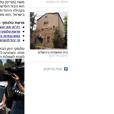
צילום: גיא אסיאג
משה (מוריס) טלנ
הוא גיבור הפר
בקהילה היהודית 
בישראל ,הוא מוכ
פרשת טלנסקי - 
רה"מ: אם יוגש
פרשת טלנסקי: 
באש ובמים: כל
מי יכול להוצי
טלנסקי זימן הבו
אותו. כשהגיעו ל
בית המשפחה בירושלים
צילום: גיל יוחנן
לענות לשאלות הנ
שתף בפייסבוק