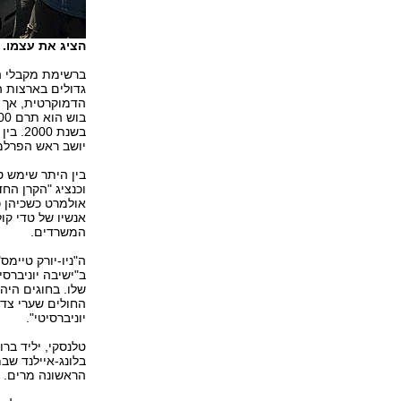
הציג את עצמו. 
גדולים בארצות ה
הדמוקרטית, אך 
יושב ראש הפרלמנט תומס פולי ב-94
וכנציג "הקרן הח
אולמרט כשכיהן כ
אנשיו של טדי קו
המשרדים.
ב"ישיבה יוניברס
שלו. בחוגים היה
החולים שערי צדק
יוניברסיטי".
טלנסקי, יליד ברו
בלונג-איילנד שבמ
הראשונה מרים.