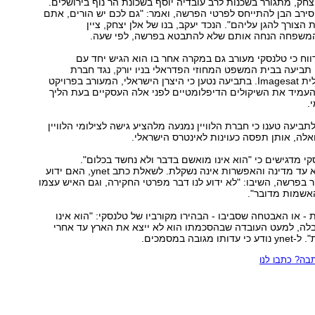
יצחק, מתגורר בשכנות לרב עובדיה יוסף בשכונת הר נוף בירושלים.
שיחה עם ynet סירב הבן להתייחס לפרטי הפרשה, ואמר: "גם לכם יש הורים, אתם
 הצורך להגן עליהם". הנכד יעקב, בנו של אלן יצחק, ציין
המשפחה הנחה אותם שלא להתבטא בפרשה, לפי שעה.
וח כי טלנסקי מעורב גם במקרה אחר בו הוא הגיש יחד עם
ביעה בבית המשפט המחוזי הפדראלי בניו יורק, נגד חברת
הלוויינים הישראלית Imagesat. בתביעה נטען כי היצרן הישראלי, המעורב בפרויקט
עמיד את השיקולים הדיפלומטיים לפני אלה העסקיים בעת הליך
.
תביעה טענו כי חברת הלוויין נמנעה מלהציע גישה לצילומי הלוויין
ואלה, אותן תפסה כעוינות לאינטרס הישראלי.
קי מדגישים כי "הוא אינו מואשם בדבר ולא נחשד בכלום".
לדבריהם, הוא לא עד מדינה והאפשרות אינה נשקלת. לשאלת כתב ynet, האם ידוע
 בפרשה, השיבו: "לא ידוע לנו דבר מפרטי החקירה, וגם האיש עצמו
האשמות מדובר".
 - או האבטחה שסביבו - הבהירו מקורביו של טלנסקי: "הוא אינו
בלה, למעט העובדה שבהסכמתו הוא לא ייצא את הארץ עד אחרי
ובה במסמכים.
ה? כתבו לנו