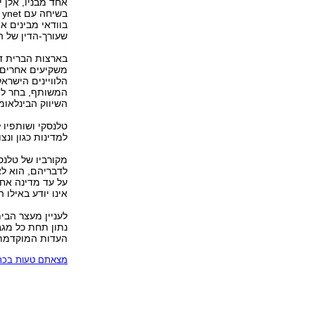
אחד מבניו, אלן 
ב
בוודאי מבינים את
שעורך-הדין של 
בארצות הברית דו
משקיעים אחרים ת
המשותף, בחר לה
השיווק הבינלאומי
טלנסקי ושותפיו ל
למדינות כגון ונצ
מקורביו של טלנס
על עד מדינה אחר
אינו יודע באילו 
לעניין מעצר הבית
נתון תחת כל מג
העדות המוקדמת". ל-ynet נודע כי עדותו מג
מצאתם טעות בכתב