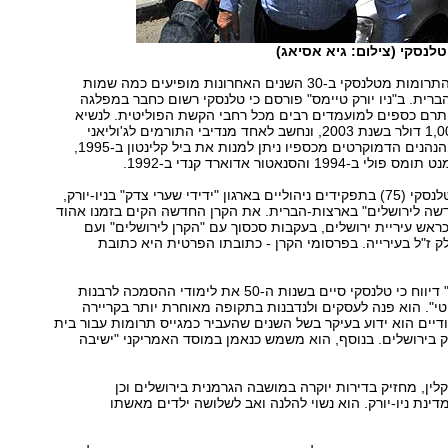
טלנסקי (צילום: גיא אסיאג)
ברשימת מקבלי התרומות מטלנסקי ב-30 השנים האחרונות מופיעים כמה שמות
ברית. ב"ניו יורק טיימס" פורסם כי טלנסקי רשום כחבר במפלגה
תרם כספים למועמדים רבים מכל רחבי הקשת הפוליטית. לנשיא
בוש הוא תרם 1,000 דולר בשנת 2003, ונחשב לאחד מנדיבי התורמים לג'וליאני
בשנת 2000. בין הנהנים הדמוקרטים מכספיו ניתן למנות את ביל קלינטון ב-1995,
19 והסנאטור אדוארד קנדי ב-1992.
בין היתר שימש טלנסקי (75) בתפקידים ניהוליים בארגון "ידידי שערי צדק" בניו-יורק,
דשה לירושלים" בארצות-הברית. את הקרן החדשה הקים בזמנו אהוד
ראש עיריית ירושלים, בעקבות סכסוך עם "הקרן לירושלים" ועם
לק ז"ל בעירייה. בפרסומי הקרן - כתובתו הפרטית היא כתובת
ה"ניו-יורק טיימס" דיווח כי טלנסקי סיים בשנות ה-50 את לימודי ההסמכה לרבנות
יטי". הוא פנה לעסקים ולנדבנות בתקופה מאוחרת יותר בקריירה
ודיים הוא ידוע בעיקר בשל השנים שהעביר כמגייס תרומות עבור בית
 בירושלים. בנוסף, הוא משמש כנאמן במוסד האמריקני "ישיבה
קלין, מחזיק בדירות יוקרה במושבה הגרמנית בירושלים וכן
דינת ניו-יורק. הוא נשוי להלנה ואב לשלושה ילדים מאשתו