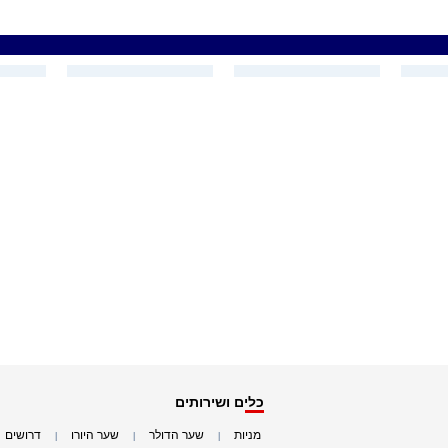
כלים ושירותים
מניות
שער הדולר
שער היורו
דרושים
|
|
|
|