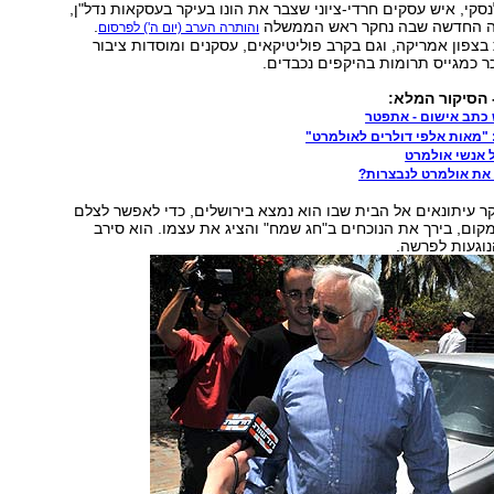
סקי, איש עסקים חרדי-ציוני שצבר את הונו בעיקר בעסקאות נדל"ן,
שה החדשה שבה נחקר ראש הממשלה
.
והותרה הערב (יום ה') לפרסום
בצפון אמריקה, וגם בקרב פוליטיקאים, עסקנים ומוסדות ציבור
ר כמגייס תרומות בהיקפים נכבדים.
הסיקור המלא:
 כתב אישום - אתפטר
"מאות אלפי דולרים לאולמרט"
 אנשי אולמרט
א את אולמרט לנבצרות?
קר עיתונאים אל הבית שבו הוא נמצא בירושלים, כדי לאפשר לצלם
מקום, בירך את הנוכחים ב"חג שמח" והציג את עצמו. הוא סירב
וגעות לפרשה.