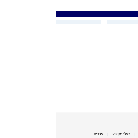
בעלי מקצוע
עברית
|
|