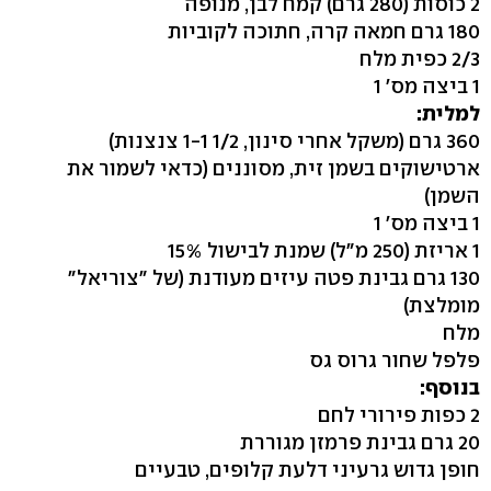
2 כוסות (280 גרם) קמח לבן, מנופה
180 גרם חמאה קרה, חתוכה לקוביות
2/3 כפית מלח
1 ביצה מס' 1
למלית:
360 גרם (משקל אחרי סינון, 1/2 1-1 צנצנות)
ארטישוקים בשמן זית, מסוננים (כדאי לשמור את
השמן)
1 ביצה מס' 1
1 אריזת (250 מ"ל) שמנת לבישול 15%
130 גרם גבינת פטה עיזים מעודנת (של "צוריאל"
מומלצת)
מלח
פלפל שחור גרוס גס
בנוסף:
2 כפות פירורי לחם
20 גרם גבינת פרמזן מגוררת
חופן גדוש גרעיני דלעת קלופים, טבעיים