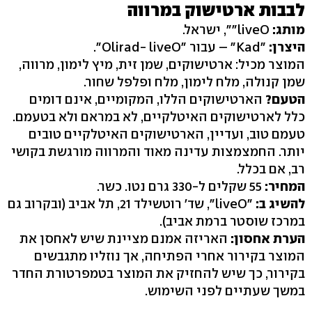
לבבות ארטישוק במרווה
מותג:
liveO"", ישראל.
היצרן:
"Kad" – עבור "Olirad- liveO".
המוצר מכיל: ארטישוקים, שמן זית, מיץ לימון, מרווה,
שמן קנולה, מלח לימון, מלח ופלפל שחור.
הטעם?
הארטישוקים הללו, המקומיים, אינם דומים
כלל לארטישוקים האיטלקיים, לא במראם ולא בטעמם.
טעמם טוב, ועדיין, הארטישוקים האיטלקיים טובים
יותר. החמצמצות עדינה מאוד והמרווה מורגשת בקושי
רב, אם בכלל.
המחיר:
55 שקלים ל-330 גרם נטו. כשר.
להשיג ב:
"liveO", שד' רוטשילד 21, תל אביב (ובקרוב גם
במרכז שוסטר ברמת אביב).
הערת אחסון:
האריזה אמנם מציינת שיש לאחסן את
המוצר בקירור אחרי הפתיחה, אך נוזליו מתגבשים
בקירור, כך שיש להחזיק את המוצר בטמפרטורת החדר
במשך שעתיים לפני השימוש.