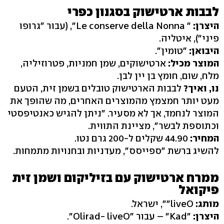
לבבות ארטישוק בסגנון כפרי
היצרן:
" Le conserve della Nonna", (עבור "גרופו
פיני"), איטליה.
היבואן:
"טומין".
המוצר מכיל:
ארטישוקים, שמן חמניות, פטרוזיליה,
מלח, שום, חומץ בן יין לבן.
נו, ואיך?
לבבות הארטישוק טובלים בשמן זית, הטעם
מעט יותר חמצמץ מהמוצרים האחרים, מה שהופך את
המוצר לנחמד, אך לא מסעיר. "ניתן להגיש כאנטיפסטי
וכתוספת לבשר", מציינת התווית.
המחיר:
44.90 שקלים ל-200 גרם נטו.
להשיג ברשת "ספייסס", מעדניות ובחנויות מתמחות.
ממרח ארטישוק עם בזיליקום ושמן זית
פיקואל
מותג:
liveO"", ישראל.
היצרן:
"Kad" – עבור "Olirad- liveO".