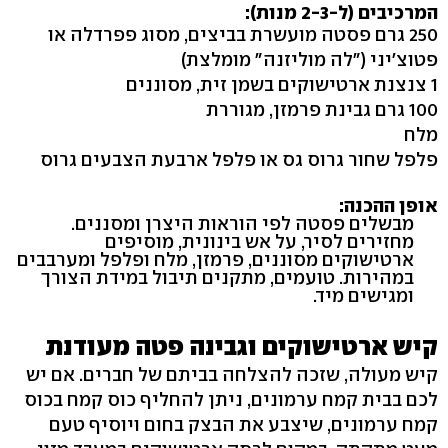
המרכיבים (ל-2-3 מנות):
250 גרם פסטה מועשרת בביצים, מסוג פפרדלה או
פטוצ'יני ("לה מוליזנה" מומלצת)
1 צנצנת ארטישוקים בשמן זית, מסוננים
100 גרם גבינת פרמזן, מגוררת
מלח
פלפל שחור גרוס גס או פלפל ארבעת הצבעים גרוס
אופן ההכנה:
מבשלים פסטה לפי הוראות היצרן ומסננים.
מחזירים לסיר, על אש בינונית, מוסיפים
ארטישוקים מסוננים, פרמזן, מלח ופלפל ומערבבים
במהירות. טועמים, מתקנים תיבול במידת הצורך
ומגישים מיד.
קיש ארטישוקים וגבינה פטה מעודנת
קיש מעולה, שזכה להצלחה בביתם של חברים. אם יש
לכם בבית קמח ערמונים, ניתן להחליף כוס קמח בכוס
קמח ערמונים, שיצבע את הבצק בחום ויוסיף טעם