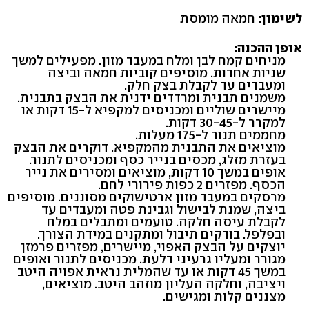
לשימון:
חמאה מומסת
אופן ההכנה:
מניחים קמח לבן ומלח במעבד מזון. מפעילים למשך
שניות אחדות. מוסיפים קוביות חמאה וביצה
ומעבדים עד לקבלת בצק חלק.
משמנים תבנית ומרדדים ידנית את הבצק בתבנית.
מיישרים שוליים ומכניסים למקפיא ל-15 דקות או
למקרר ל-30-45 דקות.
מחממים תנור ל-175 מעלות.
מוציאים את התבנית מהמקפיא. דוקרים את הבצק
בעזרת מזלג, מכסים בנייר כסף ומכניסים לתנור.
אופים במשך 10 דקות, מוציאים ומסירים את נייר
הכסף. מפזרים 2 כפות פירורי לחם.
מרסקים במעבד מזון ארטישוקים מסוננים. מוסיפים
ביצה, שמנת לבישול וגבינת פטה ומעבדים עד
לקבלת עיסה חלקה. טועמים ומתבלים במלח
ובפלפל. בודקים תיבול ומתקנים במידת הצורך.
יוצקים על הבצק האפוי, מיישרים, מפזרים פרמזן
מגורר ומעליו גרעיני דלעת. מכניסים לתנור ואופים
במשך 45 דקות או עד שהמלית נראית אפויה היטב
ויציבה, וחלקה העליון מוזהב היטב. מוציאים,
מצננים קלות ומגישים.