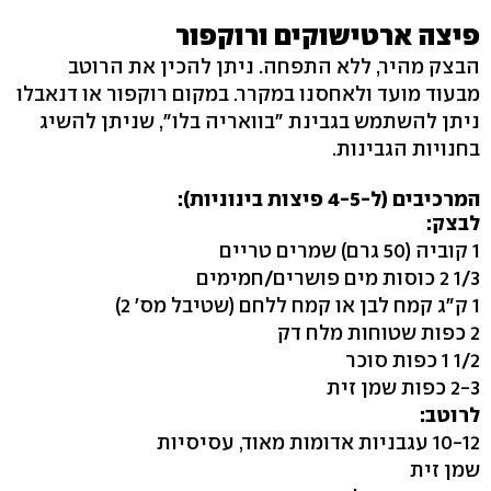
פיצה ארטישוקים ורוקפור
הבצק מהיר, ללא התפחה. ניתן להכין את הרוטב
מבעוד מועד ולאחסנו במקרר. במקום רוקפור או דנאבלו
ניתן להשתמש בגבינת "בוואריה בלו", שניתן להשיג
בחנויות הגבינות.
המרכיבים (ל-4-5 פיצות בינוניות):
לבצק:
1 קוביה (50 גרם) שמרים טריים
1/3 2 כוסות מים פושרים/חמימים
1 ק"ג קמח לבן או קמח ללחם (שטיבל מס' 2)
2 כפות שטוחות מלח דק
1/2 1 כפות סוכר
2-3 כפות שמן זית
לרוטב:
10-12 עגבניות אדומות מאוד, עסיסיות
שמן זית