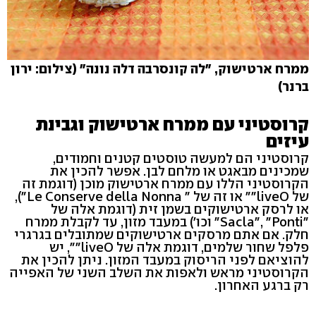
ממרח ארטישוק, "לה קונסרבה דלה נונה" (צילום: ירון
ברנר)
קרוסטיני עם ממרח ארטישוק וגבינת
עיזים
קרוסטיני הם למעשה טוסטים קטנים וחמודים,
שמכינים מבאגט או מלחם לבן. אפשר להכין את
הקרוסטיני הללו עם ממרח ארטישוק מוכן (דוגמת זה
של liveO"" או זה של " Le Conserve della Nonna"),
או לרסק ארטישוקים בשמן זית (דוגמת אלה של
"Sacla", "Ponti" וכו') במעבד מזון, עד לקבלת ממרח
חלק. אם אתם מרסקים ארטישוקים שמתובלים בגרגרי
פלפל שחור שלמים, דוגמת אלה של liveO"", יש
להוציאם לפני הריסוק במעבד המזון. ניתן להכין את
הקרוסטיני מראש ולאפות את השלב השני של האפייה
רק ברגע האחרון.