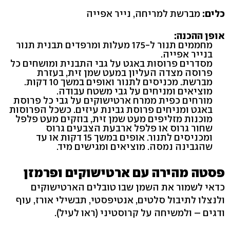
כלים:
מברשת למריחה, נייר אפייה
אופן ההכנה:
מחממים תנור ל-175 מעלות ומרפדים תבנית תנור
בנייר אפייה.
מסדרים פרוסות באגט על גבי התבנית ומושחים כל
פרוסה מצדה העליון במעט שמן זית, בעזרת
מברשת. מכניסים לתנור ואופים במשך 10 דקות.
מוציאים ומניחים על גבי משטח עבודה.
מורחים כפית ממרח ארטישוקים על גבי כל פרוסת
באגט ומניחים פרוסת גבינת עיזים. כשכל הפרוסות
מוכנות מזליפים מעט שמן זית, בוזקים מעט פלפל
שחור גרוס או פלפל ארבעת הצבעים גרוס
ומכניסים לתנור. אופים במשך 15 דקות או עד
שהגבינה נמסה. מוציאים ומגישים מיד.
פסטה מהירה עם ארטישוקים ופרמזן
כדאי לשמור את השמן שבו טובלים הארטישוקים
ולנצלו לתיבול סלטים, אנטיפסטי, תבשילי אורז, עוף
ודגים – ולמשיחה על קרוסטיני (ראו לעיל).