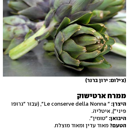
(צילום: ירון ברנר)
ממרח ארטישוק
היצרן:
" Le conserve della Nonna", (עבור "גרופו
פיני"), איטליה.
היבואן:
"טומין".
הטעם?
מאוד עדין ומאוד מוצלח.