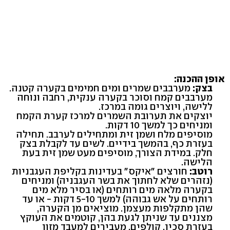
אופן ההכנה:
בצק:
מערבבים שמרים ומים חמימים בקערה קטנה.
מערבבים קמח וסוכר בקערה ענקית, רחבה ונוחה
ללישה, ויוצרים גומה במרכז.
יוצקים את תערובת השמרים למרכז קערת הקמח
ומניחים כך למשך 10 דקות.
מוסיפים מלח ושמן זית ומתחילים לערבב. תחילה
בעזרת כף, בהמשך בידיים. לשים עד לקבלת בצק
חלק. במידת הצורך, מוסיפים מעט שמן זית בעת
הלישה.
רוטב:
חורצים "איקס" בעדינות בקליפת העגבניות
(נזהרים שלא לחתוך את בשר העגבניה) ומניחים
בקערה מלאה מים רותחים (או בסיר מלא מים
רותחים על אש גבוהה) למשך 5-10 דקות - או עד
שהן מתקלפות מעצמן. מוציאים מן הקערה,
מצננים עד שניתן לגעת בהן, קוטמים את העוקץ
בעזרת סכין, קולפים, מעבירים למעבד מזון