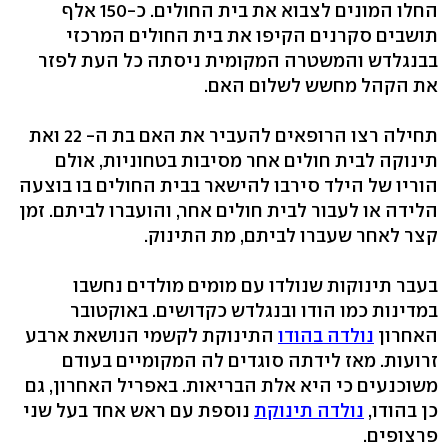
החלו המונים לצבוא את בית החולים. כ-150 אלף
תושבים סקרנים הקיפו את בית החולים המרכזי
בבנגלדש והמשטרה המקומית ניסתה כל העת לפזר
את הקהל מחשש לשלום האם.
תחילה רצו הרופאים להעביר את האם בת ה- 22 ואת
תינוקה לבית חולים אחר מסיבות בטחוניות, אולם
הוריו של הילד סירבו להישאר בבית החולים בו בוצעה
הלידה או לעבור לבית חולים אחר, והועברו לביתם. זמן
קצר לאחר שעברו לביתם, מת התינוק.
בעבר תינוקות שנולדו עם מומים מולדים נחשבו
במדינות כמו הודו ובנגלדש כקדושים. באוקטובר
האחרון
נולדה בהודו
התינוקת לקשמי הנושאת ארבע
זרועות. מאז לידתה סוגדים לה המקומיים בעודם
משוכנעים כי היא אלת הבריאות. באפריל האחרון, גם
כן בהודו,
נולדה תינוקת
נוספת עם ראש אחד בעל שני
פרצופים.