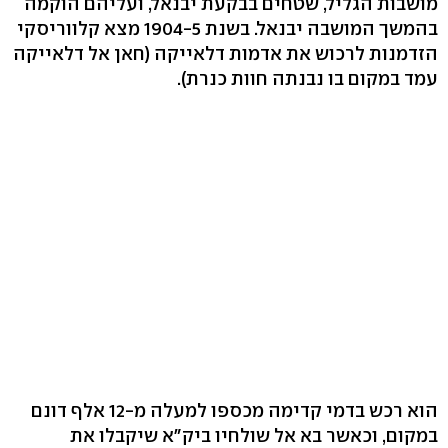
מושבות הגליל, שטחים בבקעת יבנאל, ועליהם הוקמה
בהמשך המושבה יבנאל. בשנת 1904-5 מצא קלווריסקי
הזדמנות לרכוש את אדמות דלאייקה (חאן אל דלאייקה
עמד במקום בו נבנתה חוות כנרת).
הוא רכש בדמי קדימה מכספו למעלה מ-12 אלף דונם
במקום, וכאשר בא אל שולחיו ביק"א שיקבלו את