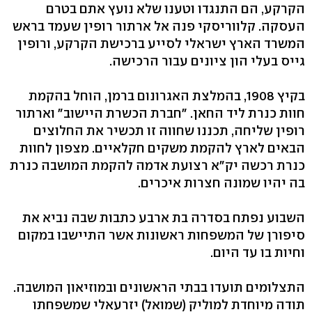
הקרקע, הם התנגדו וטענו שלא נועץ אתם בטרם
העסקה. קלווריסקי פנה אל ארתור רופין שעמד בראש
המשרד הארץ ישראלי לסייע ברכישת הקרקע, ורופין
גייס בעלי הון ציונים עבור הרכישה.
בקיץ 1908, בהמלצת האגרונום ברמן, הוחל בהקמת
חוות כנרת ליד החאן. "חברת הכשרת היישוב" וארתור
רופין שליחה, תכננו שחווה זו תכשיר את החלוצים
הבאים לארץ להקמת משקים חקלאיים. מצפון לחוות
כנרת רכשה יק"א רצועת אדמה להקמת המושבה כנרת
בה יהיו שמונה חצרות איכרים.
השבוע נפתח בסדרה בת ארבע כתבות שבה נביא את
סיפורן של המשפחות ראשונות אשר התיישבו במקום
וחיות בו עד היום.
התצלומים תועדו בבתי הראשונים ובמוזיאון המושבה.
תודה מיוחדת למוליק (שמואל) יזרעאלי שמשפחתו