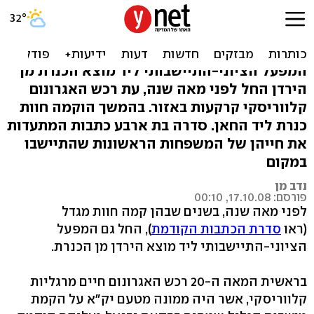
100 שנה להקמת המושבה
כנרת וחוות כנרת
המפעל הציוני-התיישבותי ליד מוצא הכנרת מן
הירדן החל לפני מאה שנה, עת רכש האגרונום
קלווריסקי קרקעות באזור. בהמשך הוקמה חוות
כנרת ליד החאן. סדרה בת ארבע כתבות המתעדות
את חייהן של המשפחות הראשונות שהתיישבו
במקום
נדב מן
פורסם: 17.10.08, 00:10
לפני מאה שנה, בשנים שבהן קמה חוות מגדל
(ראו
סדרת הכתבות הקודמת
), החל גם המפעל
הציוני-התיישבותי ליד מוצא הירדן מן הכנרת.
בראשית המאה ה-20 רכש האגרונום חיים מרגליות
קלווריסקי, אשר היה ממונה מטעם יק"א על הקמת