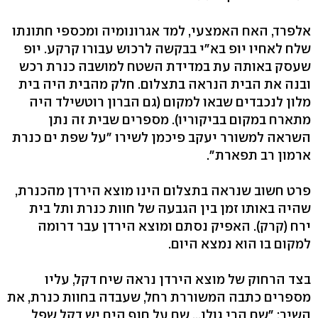
אלפרד, האח האמצעי, למד אגרונומיה ומכספי חתונתו
שלח לאחיו יופ בא"י בבקשה לרכוש עבורו קרקע. יופ
שעסק באותה עת במדידת השטח למושבה כנרת רכש
ובנה את הבית הנראה בתצלום. חלק מהבית היה בית
מלון לנכבדים שבאו למקום (גם הברון רוטשילד היה
מתארח במקום בביקוריו). מספרים שבית זה נתן
השראה למשורר יעקב פיכמן לשירו "על שפת ים כנרת
ארמון רב תפארת".
פרט חשוב שנראה בתצלום הינו מוצא הירדן מהכנרת,
שהיה באותו זמן בין הגבעה של חוות כנרת ותל בית
ירח (קרק). האפיק נסתם ומוצא הירדן עבר דרומה
למקום בו הוא נמצא היום.
בצד הרחוק של מוצא הירדן נראה שיח דקל, עליו
מספרים כתבה המשוררת רחל, שעבדה בחוות כנרת, את
השיר: "שם הרי גולן... שם על חוף הים יש דקל שפל