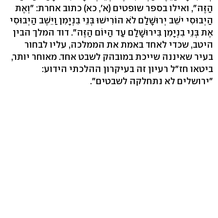
הַזֶּה", ואילו בספר שופטים (א', כא) כתוב אחרת: "וְאֶת
הַיְבוּסִי יֹשֵׁב יְרוּשָׁלִַם לֹא הוֹרִישׁוּ בְּנֵי בִנְיָמִן וַיֵּשֶׁב הַיְבוּסִי
אֶת בְּנֵי בִנְיָמִן בִּירוּשָׁלִַם עַד הַיּוֹם הַזֶּה". דוד המלך הבין
היטב, שכדי לאחד באמת את הממלכה, עליו לבחור
בעיר שאיננה שייכת במובהק לשבט אחד. מאוחר יותר,
ביטאו חז"ל רעיון זה בעיקרון ההלכתי הידוע:
"ירושלים לא נתחלקה לשבטים".