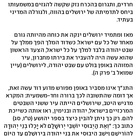
חרדים, ותגרום בהכרח נזק שקשה להגזים במשמעותו
ביחס לתדמיתה של ירושלים בהווה, ולגורלה המדיני
בעתיד.
מאז ומתמיד ירושלים ינקה את כוחה מהיותה גורם
מאחד של כל עם ישראל. כשדוד המלך הפך ממלך על
שבט יהודה בלבד למלך על כל ישראל, הצעד הראשון
שהוא עשה היה להעביר את בירתו מחברון, עיר
המזוהה באופן בולט עם שבט יהודה, לירושלים (עיין
שמואל ב' פרק ה).
התנ"ך אינו מסביר באופן מפורש מדוע דוד עשה זאת,
אך דומה שהתשובה לכך ברורה וחד-משמעית: המקרא
מדגיש היטב, שירושלים הייתה עיר ששני השבטים
המרכזיים בישראל, יהודה ובנימין, ראו אותה כשייכת
להם. רק כך ניתן להבין כיצד בספר יהושע (ט"ו, סג)
כתוב כך: "וְאֶת הַיְבוּסִי יוֹשְׁבֵי יְרוּשָׁלִַם לֹא יָכְלוּ בְנֵי יְהוּדָה
לְהוֹרִישָׁם וַיֵּשֶׁב הַיְבוּסִי אֶת בְּנֵי יְהוּדָה בִּירוּשָׁלִַם עַד הַיּוֹם