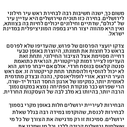
משום כך, ישנה חשיבות רבה לבחירת ראש עיר חילוני
לירושלים. בחירה כזו תוכיח שירושלים היא עדיין עיר
של "כולם", שדתיים וחילונים יכולים לחיות בה בצוותא,
ואין היא מהווה יצור חריג במפה המוניציפלית במדינת
ישראל.
צדקו יועצי הפרסום של פרוש, שהעדיפו שלא לפרסם
בראש כל חוצות את תמונתו, היוצרת באופן טבעי
דחייה מסוימת אצל הציבור החילוני, ותחת זאת
העדיפו לצייר דמות קריקטורית, הנראית כתואמת
סנטה קלאוס בנוסח חרדי. אולם אם ייבחר פרוש, הוא
לא יכול להוסיף ולהסתתר תחת קריקטורה זו. אם ראש
העיר היוצא, אורי לופוליאנסקי, נהנה ובצדק מתדמית
לאומית יותר, כמקימו של ארגון החסד הגדול יד-שרה,
הרי שפרוש כבר מנקודת הפתיחה נמצא במקום נמוך
הרבה יותר, בהיותו בא מלב לבה של העסקנות החרדית.
הבחירות לעיריית ירושלים חלות באופן מקרי בסמוך
לבחירות לכנסת, שהוקדמו במידה רבה בגלל שאלת
ירושלים. סמיכות זו רק מדגישה את הצורך של כל מי
ששלמות ירושלים קרובה ללבו, וכל מי שמבין את