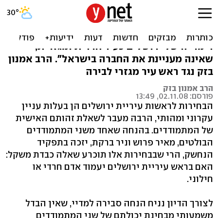
ראש עיר חילוני לעיר הקודש
"בחירת ראש עיר חרדי לבירה תחזק ותדגיש את
דימוייה של ירושלים כעיר חרדית ומגזרית,
שאינה מעניינת את החברה בישראל". הרב אמנון
בזק נגד ראש עיר מגזרי לבירה
הרב אמנון בזק
פורסם: 02.11.08, 13:49
הבחירות לראשות עיריית ירושלים הן בעלות עניין
עקרוני ומהותי, הרבה מעבר לשאלת זהותם האישית
של המתמודדים. בהנחה שאחד משני המתמודדים
הבולטים, מאיר פרוש וניר ברקת, יזכה בתפקיד
הנחשק, הרי שבבחירות אלו תוכרע שאלה כבדת משקל:
האם בראש עיריית ירושלים יעמוד אדם חרדי או
חילוני.
לצורך הדיון נניח הנחה סבירה למדיי, שאין הבדל
משמעותי מבחינת יכולתם של שני המתמודדים