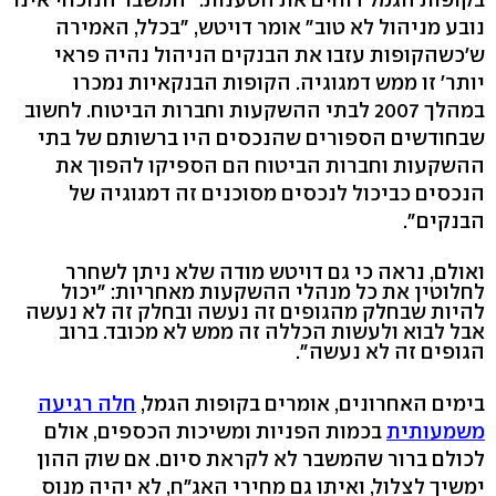
נובע מניהול לא טוב" אומר דויטש, "בכלל, האמירה
ש'כשהקופות עזבו את הבנקים הניהול נהיה פראי
יותר' זו ממש דמגוגיה. הקופות הבנקאיות נמכרו
במהלך 2007 לבתי ההשקעות וחברות הביטוח. לחשוב
שבחודשים הספורים שהנכסים היו ברשותם של בתי
ההשקעות וחברות הביטוח הם הספיקו להפוך את
הנכסים כביכול לנכסים מסוכנים זה דמגוגיה של
הבנקים".
ואולם, נראה כי גם דויטש מודה שלא ניתן לשחרר
לחלוטין את כל מנהלי ההשקעות מאחריות: "יכול
להיות שבחלק מהגופים זה נעשה ובחלק זה לא נעשה
אבל לבוא ולעשות הכללה זה ממש לא מכובד. ברוב
הגופים זה לא נעשה".
בימים האחרונים, אומרים בקופות הגמל,
חלה רגיעה
משמעותית
בכמות הפניות ומשיכות הכספים, אולם
לכולם ברור שהמשבר לא לקראת סיום. אם שוק ההון
ימשיך לצלול, ואיתו גם מחירי האג"ח, לא יהיה מנוס