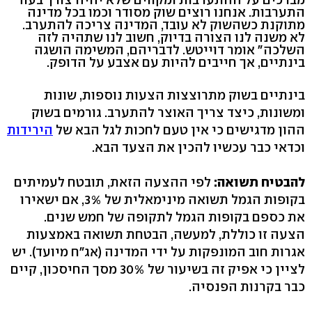
התערבות. אנחנו רוצים שוק מסודר וכמו בכל מדינה
מתוקנת כשהשוק לא עובד, המדינה צריכה להתערב.
לא משנה לנו הצורה בדיוק, חשוב לנו שתהיה לזה
השלכה" אומר דוייטש. לדבריהם, המשימה הושגה
בינתיים, אך חייבים להיות עם אצבע על הדופק.
בינתיים בשוק מתרוצצות הצעות נוספות, שונות
ומשונות, כיצד צריך האוצר להתערב. גורמים בשוק
ההון מדגישים כי אין טעם לחכות לגל הבא של
הירידות
וכדאי כבר עכשיו להכין את הצעד הבא.
להבטיח תשואה:
לפי ההצעה הזאת, תובטח לעמיתים
בקופות הגמל תשואה מינימאלית של 3%, אם ישאירו
את כספם בקופות הגמל לתקופה של חמש שנים.
הצעה זו כוללת, למעשה, הבטחת תשואה באמצעות
אגרות חוב המונפקות על ידי המדינה (אג"ח מיועד). יש
לציין כי אפיק זה בשיעור של 30% מסך החיסכון, קיים
כבר בקרנות הפנסיה.