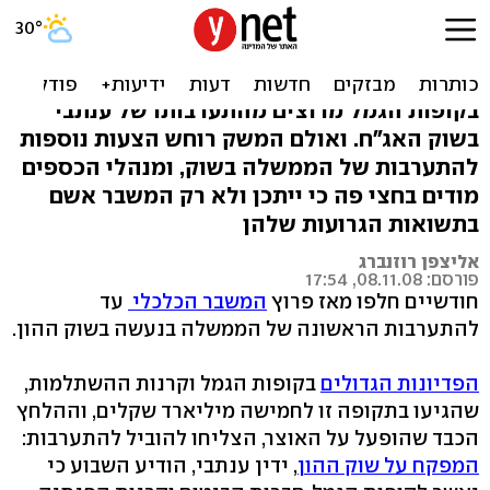
האם המדינה יכולה להציל את
חסכונותינו?
בקופות הגמל מרוצים מהתערבותו של ענתבי
בשוק האג"ח. ואולם המשק רוחש הצעות נוספות
להתערבות של הממשלה בשוק, ומנהלי הכספים
מודים בחצי פה כי ייתכן ולא רק המשבר אשם
בתשואות הגרועות שלהן
אליצפן רוזנברג
פורסם: 08.11.08, 17:54
חודשיים חלפו מאז פרוץ
המשבר הכלכלי
עד
להתערבות הראשונה של הממשלה בנעשה בשוק ההון.
הפדיונות הגדולים
בקופות הגמל וקרנות ההשתלמות,
שהגיעו בתקופה זו לחמישה מיליארד שקלים, וההלחץ
הכבד שהופעל על האוצר, הצליחו להוביל להתערבות:
המפקח על שוק ההון
, ידין ענתבי, הודיע השבוע כי