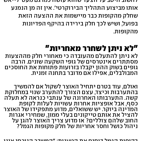
אותו מביצוע התהליך הבירוקרטי'. אין זה מן הנמנע
שחלק מהקופות כבר מיישמות את ההצעה הזאת
בפועל, ושיש לכך חלק בירידה בהיקף הפדיונות
מהקופות.
"לא ניתן לשחרר מאחריות"
לא ניתן להתעלם מהעובדה כי מאחורי חלק מההצעות
מסתתרים אינטרסים של גופי השקעה שונים. הרבה
גופים בשוק ההון יקבלו בזרועות פתוחות את החוסכים
המבולבלים, אפילו אם מדובר בתחנה זמנית.
ואולם, עוד בטרם יתחיל האוצר לשקול אם להמשיך
בהתערבות וכיצד, עצם הצורך להתערב שנוי במחלוקת
קשה. התערבותו האחרונה של ענתבי כנראה לא תעלה
כסף, אבל אופציות אחרות עשויות לעלות לקופת
המדינה ביוקר. יש ששואלים, מדוע מתפקידו של האוצר
להציל את אותם טייקונים בעלי ממון, שמחירי אגרות
החוב שלהם צוללים? או מדוע צריך האוצר להגן על
ניהול כושל וחסר אחריות של חלק מקופות הגמל?
בקופות הגמל דוחים את הטענות: "המשבר הנוכחי אינו