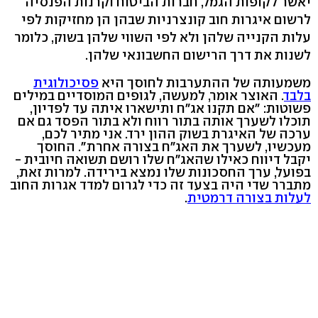
יאשר לקופות הגמל, חברות הביטוח וקרנות הפנסיה
לרשום איגרות חוב קונצרניות שבהן הן מחזיקות לפי
עלות הקנייה שלהן ולא לפי השווי שלהן בשוק, כלומר
לשנות את דרך הרישום החשבונאי שלהן.
משמעותה של ההתערבות לחוסך היא
פסיכולוגית
בלבד
. האוצר אומר, למעשה, לגופים המוסדיים במילים
פשוטות: "אם תקנו אג"ח ותישארו איתה עד לפדיון,
תוכלו לשערך אותה בתור רווח ולא בתור הפסד גם אם
ערכה של האיגרת בשוק ההון ירד. אני מתיר לכם,
מעכשיו, לשערך את האג"ח בצורה אחרת". החוסך
יקבל דיווח כאילו שהאג"ח שלו רושם תשואה חיובית -
בפועל, ערך החסכונות שלו נמצא בירידה. למרות זאת,
מתברר שדי היה בצעד זה כדי לגרום למדד אגרות החוב
לעלות בצורה דרמטית
.