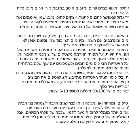
חלקי העוף במים קרים ומגבים היטב במגבת נייר. זורים מעט מלח
ל הצדדים.
 גדול שאפשר להכניס לתנור. יוצקים לתוכו מעט שמן ואוטמים את
משני הצדדים. אחרי שכל הנתחים הזהיבו, מוציאים לקערה בצד.
טגנים כשהוא משוטח על הצד של העור ומשאירים אותו בתחתית
האטריות בסיר נפרד, בהרבה מים עם כף מלח, עד שהן מתרככות.
ים ומערבבים עם השמן, מינימום חצי כוס שמן ובשום אופן לא
ים ואפשר להוסיף טיפת מלח אם צריך.
 תפוחי האדמה וחוצים. מרפדים בהם את התחתית המשומנת של
יגנו את העוף. על תפוחי האדמה משטחים שליש מכמות האטריות,
הם את חלקי העוף ומכסים בשאר האטריות. משטחים יפה בעזרת
 על האטריות חצי כוס מים חמים (כשמכינים עם עוף שלם בתחתית
פוחי האדמה מניחים למעלה).
נייר הפרגמנט לקוטר הסיר, משמנים את הנייר במעט שמן ומכסים בו
 (בלי כיסוי הנייר האטריות מתייבשות). שוטפים את הביצים
תן על הנייר. סוגרים את הסיר גם במכסה, ורצוי גם לכסות את כל
ביריעת נייר כסף.
90-100 מעלות למשך 6-10 שעות.
טיפים, ומאחר ואני מכינה אותו כבר שנים הרבה לשמחת בני הבית
ה שיוסיפו פלפל שחור וכף תרכיז עגבניות מעורבבת באטריות
ועזים יותר מומלץ להוסיף מעל לחמין שכבה של פלחי חבושים, אבל
 המליחות של החמין. עצה אחרונה: מניחים גלילי ג'חנון לארוחת
, וכל העסק מתבשל מצוין גם בפלטה לשבת.