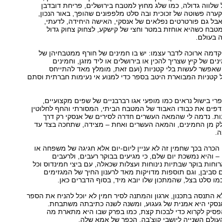
 שלווה גדולה, כמו שלג מחוץ למטבח בירושלים, פריחת דובדבן
 קערה פשוטה של זכוכית ובה סלט מלפפונים שהופך, באור הנכון,
בל גם פורטרטים נפלאים של אנסקי, האישה היחידה, לדעתי,
טבח כשהיא אוחזת במטר וחצי של קישקע, לצחוק צחוק גדול
ה בעולם.
הקדמה ארוכה לדבר עצמו: יש בו חמינים של חורף ממטבחיהן של
נים של קיץ שצריך להכין או בירושלים או ליד מזגן, וחמינים
שאפשר לעשות בלי קטניות (ועם זאת, מומלץ מאד להתייחס
 קטניות המבוארת היטב בספר כדי למנוע אי נעימות חברתית וסתם
י בישול נראים כמו מופעי אגו רברבניים של שפים מקצועיים,
דפים את כבודו האבוד של המטבח הביתי, המסורתי והחף לחלוטין
ות. נדמה לי שהמאה העשרים חדרה לסירים של אנסקי רק דרך
לק מן החמינים, והמאה העשרים ואחת – מצידה, שתחכה בצד עד
.
 הכרה בכך שחמין זה לא עניין ליום-יום אלא חגיגה של משפחה או
– והיא נמשכת יום שלם, כי מגיעים בבוקר רעבים, ולרעבים
וחות בוקר שבתיות נינוחות ועצלות שכאלה, עם ביצי חמינדוס וכל
ם סביבן, וגם תוספות מדויקות מאד לרענון החיך של המגזימים
מו סלט בצל, שהמתכון שלו יובא מיד, בסוף הדברים כאן.
 התנסה בתכנון, ארגון והמתנה לסיר חמין לא יוכל להניח את הספר
אנסקי היא אמנית של געגוע, ומשנה לשנה כתיבתה משתבחת.
פסיק לקרוא כדי לבכות קצת, כמו בפרק שבו היא מתארת מה
לם השנייה ליושבי קוצ'בה, הכפר של אמא שלה.