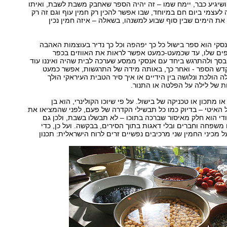
ושיגיע כבר, יימח שמו – זה יהיה הספר שאחבק משבת לשבת, ואיתו
 לעצמי ביום חם במיוחד, שבו אפשר להכין רק חמין עוף וגם זה רק
את הימים שבין סוף שבוע למשנהו, בשאלה – איזה חמין נכין
נסקי הוא ספר בישול כל כך יפהפה וכל כך נדיר בעוצמות האהבה
פים שלו, עד שכמעט-כמעט אפשר לראות את האווזים בכפר
בסך ולהתרגש ביחד עם אנסקי ממסע שערכה לבית שהיה ואיננו עוד
דש הספר - ואחר כך, באותה מידה של התרגשות, אפשר כמעט
ה הולכת ונלושה בין הידיים או איך סיר הטבית העיראקי הולך
ת של לילה על הפלטה או התנור.
או מתכון או טכניקה של בישול. על פי שיוכו הקולינרי, הוא בן
האיטי – בדיוק כמו כל תבשילי הקדרה של פעם, לפני שהמציאו את
הודי הוא חלק מאיסור שברכה בתוכו – לא תבשלו בשבת, ולכן גם
משפחה וחברים ובלי דאגות בתוך הסירים, בבקשה. ועל כן, כדי
ל מכיני החמין שני מרכיבים נפשיים זרים לרוח הישראלית: תכנון