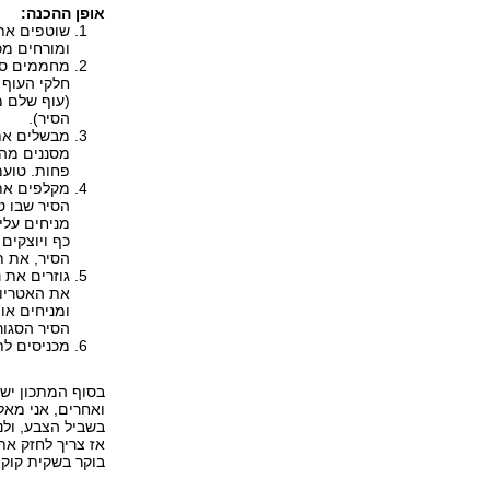
אופן ההכנה:
שוטפים את 
ומורחים מכ
מחממים סיר
חלקי העוף 
(עוף שלם מ
הסיר).
מבשלים את 
מסננים מהמ
פחות. טועמ
מקלפים את
הסיר שבו ט
מניחים עלי
כף ויוצקים
הסיר, את ת
גוזרים את 
את האטריות
ומניחים או
הסיר הסגור 
מכניסים לתנור בחום של 
בסוף המתכון יש 
ואחרים, אני מאל
בשביל הצבע, ולנ
אז צריך לחזק את
בוקר בשקית קוקי