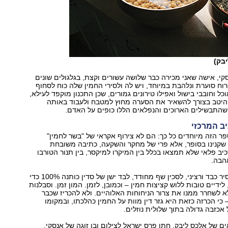
יבק)
קי, אישה שאני מכירה כבר שלושה עשורים וקצת, בגלגולים שונים
רוח סוערת ונלהבת במיוחד, ויש לה ולסירי החמין שלה כוח לסחוף
ל וחובבי בישול ואפילו טירונים גמורים, שכן התכנון מוקפד לעילא,
היטב בצורך להשאיר את הסערה מחוץ למטבח ולעבוד באותה
שהתבשילים הארוכים והנפלאים הללו כופים על האדם.
ב המרכזי
פר הזה מיוחדים כל כך: הם לא צירוף אקראי של "בשר לחמין"
 שקנינו בסופר, אלא פרי של מחקר והשקעה, כתיבה משובחת
כיב פלאי שלא תמצאו בכלל בין המיקרו למיקסר, בין תנור הטורבו
הבה.
האהבה זקוקה לסיר כבד ורציני, לסכין שף מחודד, לבד ישן של סדין כותנה 100% כדי
לידיים טובות ללוש קציצות חמין – וכמובן, לזמן. המון זמן. וסבלנות
א לשחרר ממנו את צרור הניחוחות האלוהיים. ולא להכריז שכבר
– כי הכרזה כזאת היא גזר דין מוות על החמין כהלכתו, ובמקומו
כזבה גדולה בתוך שלולית נוזלים.
ם של אלכס ליבק, חתן פרס ישראל לצילום ובן זוגה של אנסקי,