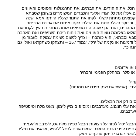
ל. את היהודים, את הבתים, את התרנגולות והסוסים והאווזים
ם אכלו את כל הגריוועלעך והכבדים המשומרים בשומן שסבתא
קפואים מתחת לשלג. לקחו את התנור שעליו הייתה אמא ישנה
 ובבוקר השלג חסם את הדלת. לקחו איתם את גבינת הברינזה
מההרים, ואת הכף שבה היו מוציאים אותה מחביות העץ. לקחו את
לאו בפלומת נוצות האווזים ואת ניחוח ריבת השזיפים ואת האהבה
בא וסבתא", היא כותבת – וצריך לנשום נשימה עמוקה ולעבור מן
הדמעות אל "בצל ודמעות או נקמה של ירק", עמוד 157 – ותצחקו כשתקראו ואולי גם
נה כך.
דול
סים דק את הבצלים.
את עלי הנענע, מערבבים ומוסיפים מיץ לימון, מעט מלח וטיפטיפה
ערבבים.
בצל יכול לפזר על רצועות הבצל כפית מלח גס, לערבב ולהעמיד
ים לפני הכנת הסלט. המלח גורם לבצל "להזיע, ולהגיר את נוזליו
וסיף גרגרי רימון או כף סומאק.