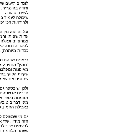
לוכדים רגעים של
ורודה בהונגריה,
לשירה טהורה – א
שיכולה לעמוד במ
ולהיראות הכי יפ
וכל זה הוא מין 
עדות שונות, וחמי
צמחוניים וכאלה 
להשריה נכונה של
כבדות מיותרת).
בזמנים שבהם ספר
"חמין" מחזיר למ
מאופנות ומפלצנ
שקיות הקוקי בח
שתוכיח את עצמה
ולכן יש בספר גם
חברים או שניהם 
מזומנות בספר אר
מיני דברים טובי
באכילת החמין, כ
גם מי שמעולם לא
הזה מידיו. שרי 
לפעמים צריך לה
עשתה מלחמת העו