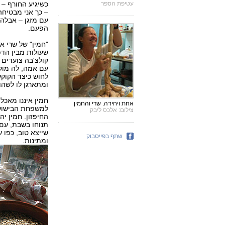
עטיפת הספר
כשיגיע החורף – 
– כך אני מבטיחה
עם מזגן – אבלה 
הפעם.
"חמין" של שרי א
שעולות מבין הד
קולצ'בה צועדים 
עם אמה, לה מוק
לחוש כיצד הקוקל
ומתארגן לו לשהו
חמין איננו מאכל 
אחת ויחידה. שרי והחמין
למשפחת הבישול 
צילום: אלכס ליבק
החיפזון. חמין י
תנוחו בשבת, עם 
שייצא טוב, כפו ע
שתף בפייסבוק
ומתינות.