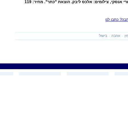
"חמין", מאת: שרי אנסקי, צילומים: אלכס ליבק. הוצאת "כתר". מחיר: 119
ה? כתבו לנו
ין
אהבה
בישול