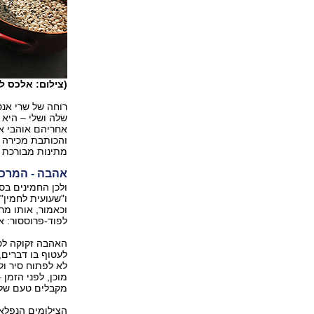
(צילום: אלכס ל
רוחה של שרי אנס
שלה ושלי – היא 
אחריהם אוהבי אוכ
והכותבת מכירה 
מתינות מבורכת 
אהבה - המרכי
ולכן החמינים בס
ו"שעועית לחמין"
וכאמור, אותו מר
לפוד-פרוססור: א
לעטוף בו דברים, 
לא לפתוח סיר ול
מוכן, לפני הזמן 
מקבלים טעם של א
הצילומים הנפלאי