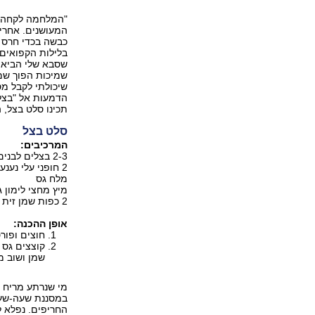
"המלחמה לקחה הכ
המעושנים. אחרי
כבשה בכדי חרס 
בלילות הקפואים,
שסבא שלי הביא 
שמיכות הפוך שמו
שיכולתי לקבל מס
תכינו סלט בצל, ה
סלט בצל
המרכיבים:
2-3 בצלים לבנים או אדומים
2 חופני עלי נענע או סלרי מהחלק הפנימי והבהיר
מלח גס
מיץ מחצי לימון ג
2 כפות שמן זית עדין (אפשר גם שמן תירס או חמניות)
אופן ההכנה:
חוצים ופור
קוצצים גס 
שמן ושוב מ
מי שנרתע מריח ה
במסננת שעה-שעתי
החריפים. נפלא לה