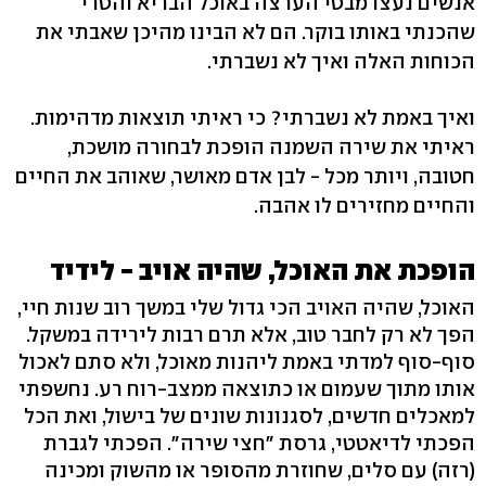
אנשים נעצו מבטי הערצה באוכל הבריא והטרי
שהכנתי באותו בוקר. הם לא הבינו מהיכן שאבתי את
הכוחות האלה ואיך לא נשברתי.
ואיך באמת לא נשברתי? כי ראיתי תוצאות מדהימות.
ראיתי את שירה השמנה הופכת לבחורה מושכת,
חטובה, ויותר מכל - לבן אדם מאושר, שאוהב את החיים
והחיים מחזירים לו אהבה.
הופכת את האוכל, שהיה אויב - לידיד
האוכל, שהיה האויב הכי גדול שלי במשך רוב שנות חיי,
הפך לא רק לחבר טוב, אלא תרם רבות לירידה במשקל.
סוף-סוף למדתי באמת ליהנות מאוכל, ולא סתם לאכול
אותו מתוך שעמום או כתוצאה ממצב-רוח רע. נחשפתי
למאכלים חדשים, לסגנונות שונים של בישול, ואת הכל
הפכתי לדיאטטי, גרסת "חצי שירה". הפכתי לגברת
(רזה) עם סלים, שחוזרת מהסופר או מהשוק ומכינה