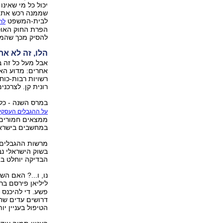
יכול כל מי שאינ
שממנה רכש את המ
לבית-המשפט
לת
הפרת החוק האוסר
להסיק מכך שהמ
הלו, זה לא אר
אבל מעל כל זה 
אחרים: מדוע הא
רשויות רבות-כוח
רונית קן. לצרכנים, וגם לאנשי ynet, יש מספי
במרס השנה - כל
על ההגבלים העסקיי
ממצאים חמורים 
במחשבים בישרא
מרשות ההגבלים 
בשוק הישראלי נב
הבדיקה יוחלט בא
ליליאן פירסם ב
פשע. די להיכנס
דרושים עדים שחו
הטיפול בעניין יו