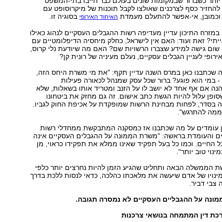
 יותר כשברור שבמקומות שונים בעולם כבר חייבו בתי-המשפט
 להחזיר כסף לצרכנים שאולצו לקבל תוכנות של מיקרוסופט עם
וכמובן, אי-אפשר להתעלם מעמדת
בסוגיה זו.
האיחוד האירופי
 במזרח התיכון עדיין מעדיפה רשות ההגבלים העסקיים לנהוג כאילו
ייתי? זאת ועוד: האם אין לישראל, כחלק מיחסיה הדיפלומטיים עם
 שום גישה למידע שצברו הרשויות שם? האם מה שיודעת נלי קרוס,
רופי לעניין הגבלים עסקיים, נעלם מעיניה של רונית קן?
 שכתבנו כאן במרס השנה עדיין תקף: "את מי משרת היחס הזה,
 - במי הוא פוגע? ברור שכל עסק שמנהל לכאורה פעילות
נה אם אף אחד לא יושב לו על הזנב ומטריד אותו בשאלות, שלא
סופן עלול להיות הגשת כתב אישום. זה גם מחזק את ביטחונו
 בסדר, לפחות מבחינת הרשות שמופקדת על אכיפת החוק לגביו.
 ממה להתרגש".
יין עומדים על מה שכתבנו אז כמסקנה המתבקשת ממחדלי רשות
ם והעומדת בראשה: "משרת הממונה על ההגבלים העסקיים אינה
כל החיים. וכמו כל בעל תפקיד שאינו ממלא את תפקידו כראוי, מן
ינוי טוב יותר".
ת הממשלה הבאה ותחליט שהגיע הזמן להיות נחרצים יותר כלפי
 מינויו של אדם שיעשה את מלאכתו כהלכה, כדאי לנסות ללכת בדרך
 צבי דביר.
ונה על ההגבליים העסקיים לא נמסרה תגובה.
כת דין המתמחה בנושאי צרכנות