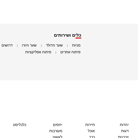
כלים ושירותים
מניות
שער הדולר
שער היורו
דרושים
|
|
|
|
פיתוח אתרים
פיתוח אפליקציות
|
|
יהדות
תיירות
יחסים
כלכליסט
דעות
אוכל
מעורבות
צרכנות
רכב
לאשה