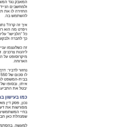
המאבק נגד המונ
ולמחשבים הנייד
החזירה לו את תמ
להשתמש בה.
איך זה קרה? נתח
ויפרט מה הוא רו
כל "הלבישו" עליו
כך לחברה ולבקש 
זה כשלעצמו עניי
ליהנות צרכנים. 
מיקרוסופט על הכ
הארוחה.
נחזור לדביר: דר
ל
בבית-המשפט לתב
יבטל את התביעה
כמו בעישון ב
נכון, פסק דין מ
מפורשות את דעתו
בחיי המשתמשים 
שמנהלת כאן חבר