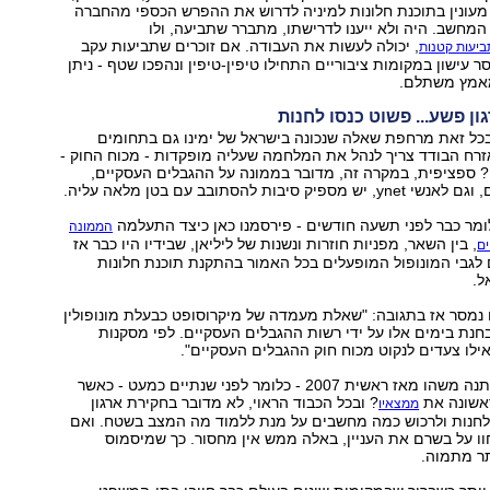
ו מעונין בתוכנת חלונות למיניה לדרוש את ההפרש הכספי מהחברה
חשב. היה ולא ייענו לדרישתו, מתברר שתביעה, ולו
, יכולה לעשות את העבודה. אם זוכרים שתביעות עקב
ביעות קטנות
 עישון במקומות ציבוריים התחילו טיפין-טיפין ונהפכו שטף - ניתן
אמץ משתלם.
גון פשע... פשוט כנסו לחנות
בכל זאת מרחפת שאלה שנכונה בישראל של ימינו גם בתחומים
זרח הבודד צריך לנהל את המלחמה שעליה מופקדות - מכוח החוק -
? ספציפית, במקרה זה, מדובר בממונה על ההגבלים העסקיים,
ק סיבות להסתובב עם בטן מלאה עליה.
ומר כבר לפני תשעה חודשים - פירסמנו כאן כיצד התעלמה
הממונה
, בין השאר, מפניות חוזרות ונשנות של ליליאן, שבידיו היו כבר אז
ם
לגבי המונופול המופעלים בכל האמור בהתקנת תוכנת חלונות
ל.
נמסר אז בתגובה: "שאלת מעמדה של מיקרוסופט כבעלת מונופולין
חנת בימים אלו על ידי רשות ההגבלים העסקיים. לפי מסקנות
ילו צעדים לנקוט מכוח חוק ההגבלים העסקיים".
נו, ו...? האם השתנה משהו מאז ראשית 2007 - כלומר לפני שנתיים כמעט - כאשר
ראשונה את
? ובכל הכבוד הראוי, לא מדובר בחקירת ארגון
ממצאיו
 לחנות ולרכוש כמה מחשבים על מנת ללמוד מה המצב בשטח. ואם
ו על בשרם את העניין, באלה ממש אין מחסור. כך שמיסמוס
תר מתמוה.