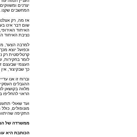
העניין תמוה עוד
יצרנים ומשווקים
המחשבים שקנו. 
אז מה, רק אצלנו
שום דבר אינו בע
האיחוד האירופי,
נציבת האיחוד האי
למרבה הצער, מה
וכפועל יוצא מכך
קרטליסטית רק נה
לומר בחקירות, ש
העצמי שבעצם זה
כך שבקיצור, אין
וברוח זו אנו עד
ההגבלים העסקיי
מלוּוה בקושאן ל
הראוי להחליפו במ
ועד שאולי תתעש
מונופולים, כולל
התקיפה שהיתווה
ממשרדה של הממ
הכותבת היא עור