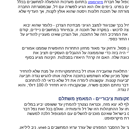
ופול של חברת
בתחום מערכות ההפעלה למחשבים בכלל
מיקרוסופט
ים בפרט. בימים אלו הוא הגיע לפשרה עם דל, שבמסגרתה החברה
ורתה של תוכנת חלונות ויסטה שהוא אולץ לקנות, אך העדיף שלא
יל בכך שבניגוד למצב הגיוני מבחינת הצרכן - כלומר שהוא יבוא
צה לרכוש - במקרה של תוכנה זו, ובמיוחד במחשבים ניידים, קודם
 את המרכיב הזה של התוכנה, ועל הצרכן שאינו מעוניין להודיע על
החזר כספי.
ן פסול, ורחוק עד מאוד מחזון התחרות החופשית שממנו אמורים
די היה בזה כדי שהממונה על ההגבלים העסקיים תציב את
וונת שלה. האם זה קרה? היאזרו בסבלנות. הקינוח מגיע בסוף
ך התלאות שהעבירה אותו דל בהתחמקויותיה על מנת שלא להחזיר
ו סכום של 550 שקל מכיוון שלא השתמש בתוכנה אילצה אותו להגיש נגדה תביעה
יעות קטנות. עקשנותו לימדה את דל שלא כדאי לה להתחכם
איתו, ובסופו של דבר נחתם הסכם פשרה, שבעקבותיו היא תחזיר לו 100 דולר, והוא
 נגדה.
מקומות ציבוריים - המאמץ משתלם
אלף לא יצא מזה, וכנראה נצטרך להמתין עד ששופט יביע במלים
 על ההתנהלות הזו של דל ודומותיה. ואולם בכל זאת נפל דבר
בישראל שאינם מוכנים להשלים עם המונופול הלכה למעשה
ת מיקרוסופט.
למעשה, בהסתמך על ההסבר המפורט של עורך ערוץ המחשבים ב-ynet, ניב ליליאן,