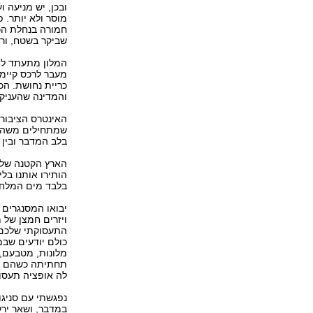
ובכן, יש מניעה ו
מוסר ולא יותר. 
חמורה בנחלת הכל
שביקר בשטח, ורא
המלון מתעתד לה
מעבר לרכס קיימ
כריית נחושת. ה
והמדינה שהעניקה
האינטרס הציבורי
שמתחילים משהו ח
בלב המדבר ובין 
הארץ הקטנה שלנו
הותירו אותנו בל
בלבד מים המלח. 
יבואו המסנגרים 
ויזרים חמצן של 
התעסוקתי שלכם ה
כולם יודעים שבמ
מלונות, מטבעם,
תחתיתה כשהם יש
לה אופציה תעסו
נפגשתי עם סניגור
במדבר, ושאר ירק