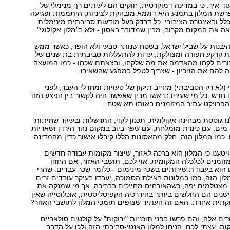
עוד איך. כי במדינה דמוקרטית, חוקים הם לעיתים רף מנימלי של
פרשת המלון בתמנע היא דוגמא מובהקת לציניות, היתממות ופגיעה
ל ובאינטרס הציבורי. כל דרדק בעל מודעות סביבתית מינימלית
ה את המקום מקרוב, מבין שמדובר באסון - ולא ב"מלון אקולוגי".
יבנות על שביל ישראל, בשטח שנותר טבעי ולא הופר, כאשר ממש
ת קרקע חפורה ומצולקת, עדות להתעללות סביבתית בת שנים של
כורים לקחו מהאדמה את מה שלקחו, ובצאתם שכחו - כמו המועצה
 להם את הזיכיון - שצריך לטפל במפגע שהשאירו.
 (לא רק הסביבתי) מחייב תיקון של טעויות ומחדלי העבר, לפני
דש. כל מי שעיניו בראשו מבין שאפשר היה לקשור בין הפצע הזה
הפרויקט עתיר המזומנים באותו תא שטח.
 גוססת מבחינה אקולוגית. תכנון לקוי, התרשלות ובעיקר שחיתות
י מים, עם כינרת מומלחת, עם שפך ביוב במקום נהר הירדן ושאריות
כמו המלון הזה, חלק מהאסונות הללו קיבלו אישור כדין מהמדינה.
ויטענו כי המלון הוא ברכה לאזור, שיצור מקומות עבודה חדשים
מזומנים לכלכלה המקומית. אוי לכם, תושבי האזור, אם החזון
וא בעבודת שירותים בשכר מינימום - כלומר שכר עבדים. שהרי
לון הזה, כמו במלונות באילת הסמוכה, יעבדו בעיקר עובדים זרים.
 מצטלמים יפה, כשהאורחים מחייכים בבריכה, אך מי שמנקה את
נים הם החלשים ביותר בהיררכיה הקפיטליסטית, אוכלוסייה שאין
קתית אחרת. האם זה העתיד שצופים תומכי המלון לתושבי האזור?
ים אלה, והם פרשו בפני תוכניות "ירוקות" על קולטים סולאריים
ות. עצתי לכם: הניחו למלון האנטי-סביבתי הזה ולכו על הדבר