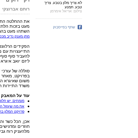
לא צריך מלון בטבע. צריך
טבע. תמנע
רותם אברוצקי
צילום: אריאל אימרמן
את ההחלטה החצופ
מעט בזכות הלחצי
שתף בפייסבוק
השתהו מעט בהנה
מתן מענק נדיב מכספ
הפקידים הרלוונט
התייעצויות עם מ
להעביר סוף סוף 
ליזם יואב איגרא
סוללה של עורכי 
בפרויקט, מאחר ש
משום שאיגרא הת
משרד התיירות ח
עוד על המאבק ס
מומחים: יש חלו
את מה שיגזול המ
פרויקט המלון בת
אכן, הכל כשר והע
חוזרים ומדגישים
מלהעניק רוח גבית