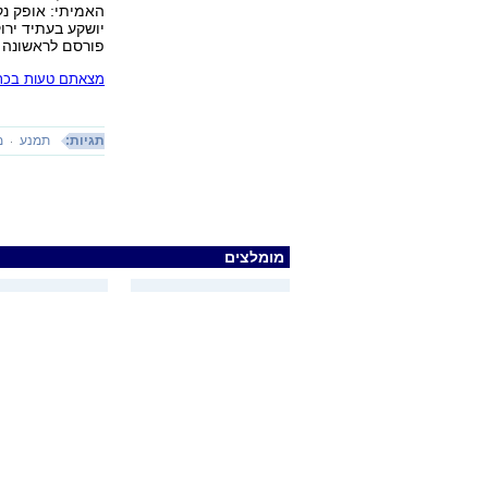
האמיתי: אופק נ
יושקע בעתיד ירוק
פורסם לראשונה 25.12.08, 08:02
מצאתם טעות בכתב
תגיות:
תמנע
מ
מומלצים