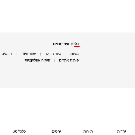
כלים ושירותים
מניות
שער הדולר
שער היורו
דרושים
|
|
|
|
פיתוח אתרים
פיתוח אפליקציות
|
|
יהדות
תיירות
יחסים
כלכליסט