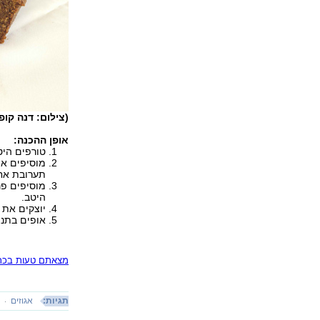
(צילום: דנה קופ
אופן ההכנה:
טורפים היט
מוסיפים את
תערובת אח
מוסיפים פנ
היטב.
יוצקים את 
אופים בתנור שחומם
מצאתם טעות בכתב
תגיות:
אגוזים
א