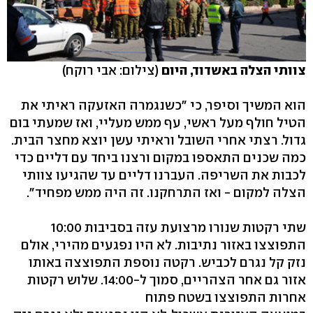
צוותי הצלה באשדוד, היום
(צילום: אבי רוקח)
הוא המשיך וסיפר, כי "כשנגמרה האזעקה ראיתי את
הטיל חולף מעל ראשי, עף ממש מעליי, ואז שמעתי בום
גדול. רצתי אחרי השובל וראיתי עשן יוצא מחצר הבית.
כמה שכנים התאספו במקום ורצנו ביחד עם דליים כדי
לכבות את השריפה. העברנו דליים עד שהגיעו צוותי
הצלה למקום - ואז התרחקנו. זה היה ממש מפחיד".
שתי רקטות שנורו מרצועת עזה בסביבות 10:00
התפוצצו באזור נתיבות. לא היו נפגעים מהירי, אולם
נזק קל נגרם לכביש. רקטה נוספת התפוצצה באותו
אזור גם אחר הצהריים, סמוך ל-14:00. שלוש רקטות
אחרות התפוצצו בשטח פתוח