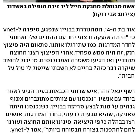
אשה מבוהלת מחבקת חייל ליד זירת הנפילה באשדוד
(צילום: אבי רוקח)
אור בת ה-14, המתגוררת בבניין שנפגע, סיפרה ל-ynet
כי "היתה אזעקה ורצתי יחד עם ההורים שלי ואחותי
לחדר המדרגות, כמו שתירגלו אותנו. פתאום היה פיצוץ
חזק, זה היה ממש מפחיד. אחרי הפיצוץ רצנו החוצה
מהבניין ואז הגיעו משטרה ואמבולנסים. מי יכול לחשוב
שיקרה דבר כזה? בחיים לא חשבתי שייפול לי טיל על
הבית".
רשף יגאל זוהר, איש שרותי הכבאות בעיר, הגיע לאזור
ביחד עם אנשיו. "נכנסנו עם צוותים מתוגברים ומנוף
גבהים על מנת לבצע סריקה בבניין. כשנכנסנו היתה
פאניקה, שהיא טבעית לדעתי, בחדר המדרגות. אנשים
רצו בבהלה כלפי היציאה. פינינו אותם החוצה ועזרנו
להם להתפנות בצורה הבטוחה ביותר", אמר ל-ynet.