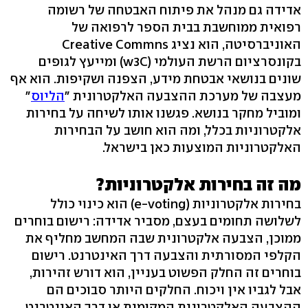
אדידה גם מנהל את פיתוח האבטחה של רשומה
רפואית ממוחשבת בבית הספר לרפואה של
האוניברסיטה, הוא נציג Creative Commns
בקונסרציום הרשת העולמי (w3C) ומייעץ לגופים
שונים בנושאי אבטחת מידע, הצפנה ושקיפות. הוא אף
מעצבה של מערכת ההצבעה האלקטרונית "
הליוס
"
ומוביל מחקר בנושא. פגשנו אותו לשיחה על בחירות
אלקטרוניות בכלל, ומה הוא חושב על הבחירות
האלקטרוניות המוצעות כאן בישראל.
מה זה בחירות אלקטרוניות?
בחירות אלקטרוניות (e-voting) הוא כינוי כולל
לשלושה תחומים בעצם, מסביר אדידה: רישום בוחרים
ממוכן, הצבעה אלקטרונית שבה המחשב מחליף את
הקלפי המסורתית והצבעה דרך האינטרנט. רישום
בוחרים זה החלק הפשוט בעניין, הוא דורש זהירות,
אבל לגביו אין ויכוח. החלקים היותר סבוכים הם
ההצבעה האלקטרונית המקומית או דרך האינטרנט.