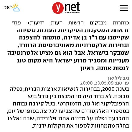
אין הצדקה לבחירות
אלקטרוניות בישראל
זו אחת המסקנות העיקריות העולות משיחה
שקיימנו עם ד"ר בן אדידה, מומחה להצפנה
ובחירות אלקטרוניות מאוניברסיטת הרוורד,
שמבקר בישראל. אבל הוא גם מציע אלטרנטיבה
מעניינת ומסביר מדוע ישראל היא מקום טוב
לנסות אותה. ראיון
ניב ליליאן
פורסם: 23.05.09, 20:08
בשנת 2000, בבחירות לנשיאות ארצות הברית, נפלה
מבוכה. לא ברור היה מי המנצח בין גורג' בוש
הרפובליקני ואל גור, הדמוקרטי. בשל קירבה גבוהה
במספרי האלקטורים שהצביעו לכל צד. בסופו של יום,
ההכרעה נפלה על מדינה אחת: פלורידה, שבה נאלצו
בחלק מהמחוזות לספור את הקולות ידנית.