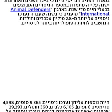
במשרד הפנים הבריטי ציינו כי ב-12 השנים האחרונות
ישנה עלייה מתמדת במספר הניסויים המבוצעים
בבעלי חיים מדי שנה. בארגון "
Animal Defenders
International
" טוענים כי בשנה שעברה נערכו
ניסויים על יותר מ-2.8 מיליון עכברים וחולדות,
הנחשבים לחיות הפופולריות ביותר לניסויים.
חיות נוספות עליהן נערכו ניסויים: 9,365 סוסים, 4,598
פרימטים (קופים), 6,105 כלבים, 360 חתולים, 29,293
שרקנים ו-17,060 ארנבונים. בנוסף, נערכו ניסויים על