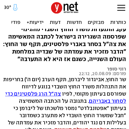
ליברמן נגד שבדיה: אתם
שותקים כמו בשואה
עקב התנערות משרד החוץ השבדי מהגינוי
שפרסמה השגרירה בישראל לכתבה המאשימה
את צה"ל בסחר באברי פלסטינים, תקף שר החוץ:
"הדבר מזכיר את עמדתה של שבדיה במלחמת
העולם השנייה, כשגם אז היא לא התערבה"
רוני סופר
פורסם: 20.08.09, 22:12
שר החוץ, אביגדור ליברמן, תקף הערב (יום ה') בחריפות
את התנהלות משרד החוץ השבדי בנוגע לדיווח
שפורסם בעיתון מקומי, לפיו
צה"ל הרג פלסטינים כדי
לסחור באבריהם
. בתגובה על הכתבה המשמיצה
בעיתון "אפטונבלדט" נמסר מלשכתו של ליברמן כי
"חבל שמשרד החוץ השבדי לא מתערב כשמדובר
בעלילות דם נגד יהודים, והדבר מזכיר את עמדתה של