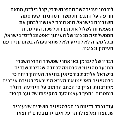
ליברמן יעביר לשר החוץ השבדי, קרל בילדט, מחאה
חריפה על התנערות משרדו מהגינוי שפרסמה
השגרירה בישראל. הוא הורה לאנשיו לבחון את
האפשרות לשלול את תעודת לשכת העיתונות
הממשלתית מנציגו של העיתון "אפטונבלדט" בישראל,
ובכל מקרה לא לסייע ולא לשתף פעולה בשום עניין עם
העיתון ונציגיו.
דבריו של ליברמן באו אחרי שמשרד החוץ השבדי
התנער מהגינוי שפרסמה לכתבה שגרירת שבדיה
בישראל, אליזבת בורסיאין בוניאר. העיתון דיווח כי
פלסטינים האשימו את הצבא הישראלי בגניבת איברים
מקורבנות, וציין כי הכתב החתום על הידיעה, דונלד
בוסטרום, "הפך בעצמו לעד לתקיפתו של נער בן 19".
עוד נכתב בדיווח כי הפלסטינים חושדים שצעירים
שנעצרו נאלצו לוותר על איבריהם בטרם "הוצאו