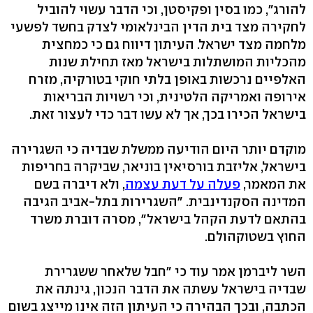
להורג", כמו בסין ופקיסטן, וכי הדבר עשוי להוביל
לחקירה מצד בית הדין הבינלאומי לצדק בחשד לפשעי
מלחמה מצד ישראל. העיתון דיווח גם כי כמחצית
מהכליות המושתלות בישראל מאז תחילת שנות
האלפיים נרכשות באופן בלתי חוקי בטורקיה, מזרח
אירופה ואמריקה הלטינית, וכי רשויות הבריאות
בישראל הכירו בכך, אך לא עשו דבר כדי לעצור זאת.
מוקדם יותר היום הודיעה ממשלת שבדיה כי השגרירה
בישראל, אליזבת בורסיאין בוניאר, שביקרה בחריפות
את המאמר,
פעלה על דעת עצמה
, ולא דיברה בשם
המדינה הסקנדינבית. "השגרירות בתל-אביב הגיבה
בהתאם לדעת הקהל בישראל", מסרה דוברת משרד
החוץ בשטוקהולם.
השר ליברמן אמר עוד כי "חבל שלאחר ששגרירת
שבדיה בישראל עשתה את הדבר הנכון, גינתה את
הכתבה, ובכך הבהירה כי העיתון הזה אינו מייצג בשום