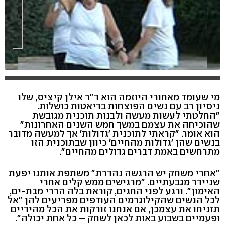
מי שעומד מאחורי היוזמה הוא ד"ר אילן קיציס, שלו
ניסיון רב עם נשים הפוצחות בדיאטות כושלות.
"החלטתי לעשות מעשה ולבנות תוכנית מגובשת
שהוכיחה את עצמם במשך חמש השנים האחרונות"
הוא אומר. "קראתי לתוכנית 'גדולות' אך למעשה מדובר
בנשים שהן 'גדולות מהחיים' כיוון שבתוכנית הזו
מתרחשים באמת דברים גדולים מהחיים".
"אחרי משחק יש הרגשה נהדרת" משתפת אותנו יפעת
שניידר מגבעתיים. "מרגישים ממש קלים אחרי
האימון". ורגע לפני החגים, קוראת בלה הררי מבת-ים,
לכל הנשים שהקילוגרמים העודפים מפריעים להן "אל
תזניחו את עצמכן, אם אנחנו זורקות את הכל מהידיים
ופעמיים בשבוע באות לכאן לשחק – כל אחת יכולה".