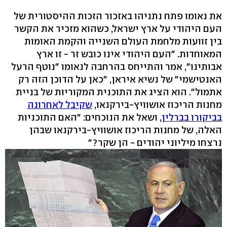
את נאומו פתח נתניהו באזכור הזכות ההיסטורית של
העם היהודי על ארץ ישראל, כשהוא מזכיר את הקשר
בין זוועות מלחמת העולם השנייה והקמת האומות
המאוחדות. "העם היהודי אינו כובש זר - זו ארץ
אבותינו", אמר והתייחס בהרחבה לנאומו "נוטף הרעל
האנטישמי" של נשיא איראן, "כאן על הדוכן הזה רק
אתמול". הוא הציג את התוכנית המקוריות של בניית
מחנות הריכוז אושוויץ-בירקנאו,
שקיבל לאחרונה
בביקורו בברלין
, ושאל את הנוכחים: "האם התוכניות
האלה, של מחנות הריכוז אושוויץ-בירקנאו שבהן
נרצחו מיליוני יהודים - הן שקר?"