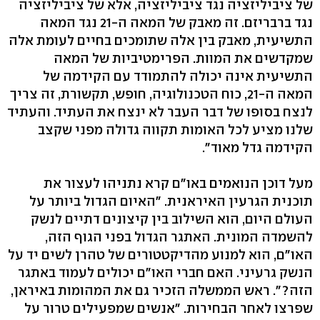
של ציביליזציה נגד ציביליזציה, אלא של ציביליזציה
נגד ברבריזם. זה מאבק של המאה ה-21 נגד המאה
התשיעית, מאבק בין אלה שתומכים בחיים לעומת אלה
שמקדשים את המוות. הפרימטיביות של המאה
התשיעית אינה יכולה להתמודד עם הקידמה של
המאה ה-21, כוח הטכנולוגיה, חופש, תקשורת, זה צריך
לנצח בסופו של דבר העבר לא ינצח את העתיד. והעתיד
שלנו מציע לכל האומות תקווה גדולה מפני שקצב
הקידמה גדל מאוד".
מעל דוכן הנואמים באו"ם קרא נתניהו לעצור את
תוכנית הגרעין האיראנית. "האיום הגדול ביותר על
העולם היום, הוא השילוב בין קיצונים דתיים לנשק
להשמדה המונית. האתגר הגדול בפני הגוף הזה,
האו"ם, הוא למנוע מהדיקטטורים של טהרן לשים יד על
הנשק גרעיני. האם חברי האו"ם יכולים לעמוד באתגר
הזה?". ראש הממשלה הזכיר גם את המהומות באיראן,
שפרצו לאחר הבחירות. "אנשים שמפעילים טרור על