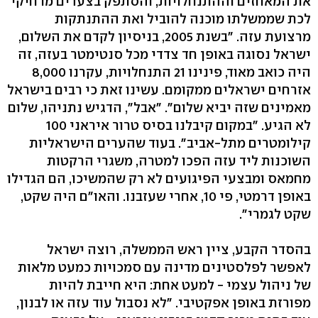
את המאחזים וההתנחלויות, והסתפק בצעדים מרחיקי
לכת שממשלתו מוכנה להוביל ואת ההתנתקות
מרצועת עזה. "בשנת 2005, בניסיון לקדם את השלום,
ישראל נסוגה באופן חד צדדי מכל סנטימטר בעזה, זה
היה כואב מאוד, פינינו 21 התנחלויות, עקרנו 8,000
אזרחים ישראלים ממקומם. עשינו זאת כי רבים בישראל
מאמינים שזה יביא שלום". "אבל", הדגיש נתניהו, שלום
לא הגיע. "במקום קיבלנו בסיס טרור איראני 100
קילומטרים מתל-אביב". בעוד שהערים הישראליות
השוכנות ליד עזה הפכו למטרה, משגרי הרקטות
מחמאס ומבצעי הפיגועים לא רק שהמשיכו, הם הגדילו
באופן דרמטי, פי 10, אחרי שעזבנו. והאו"ם היה שקט,
שקט לגמרי".
בהסדר הקבע, ציין ראש הממשלה, רוצה ישראל
לאפשר לפלסטינים מדינה עם סמכויות כמעט מלאות
של ניהול עצמי - למעט אחת: היא חייבת להיות
מפורזת באופן אפקטיבי. "לא נסבול עוד עזה או לבנון,