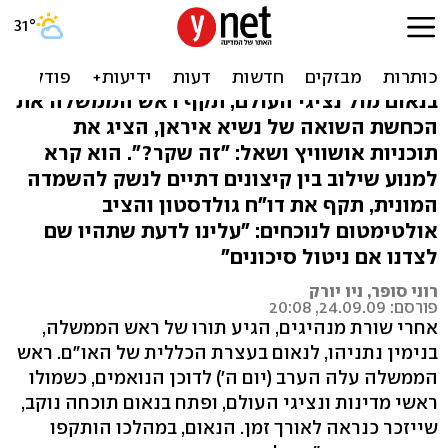
רה"מ עם דפי אושוויץ באו"ם:
במה לאיראן - בושה
בנאום מול נציגי העולם, תקף ראש הממשלה את
הכחשת השואה של נשיא איראן, הציג את
תוכניות אושוויץ ושאל: "זה שקר?". הוא קרא
למנוע שילוב בין קיצונים דתיים לנשק להשמדה
המונית, תקף את דו"ח גולדסטון והציב
אולטימטום לנוכחים: "עלינו לדעת שתהיו שם
לצדנו אם ניטול סיכונים"
רוני סופר, ניו יורק
פורסם: 24.09.09, 20:08
אחרי שורת מנהיגים, הגיע תורו של ראש הממשלה,
בנימין נתניהו, לנאום בעצרת הכללית של האו"ם. ראש
הממשלה עלה הערב (יום ה') לדוכן הנואמים, כשמולו
ראשי מדינות ונציגי העולם, ופתח בנאום תוכחה נוקב,
שייזכר כנראה לאורך זמן. הנאום, במהלכו הותקפו