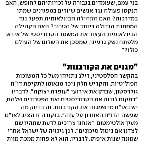
בני עמם, שעומדים בגבורה על זכויותיהם לחופש, האם
תנקטו פעולה נגד אנשים שיורים במפגינים שמתו
במדרכות? האם הקהילה הבינלאומית תפעל נגד
המממנת הגדולה ביותר של הטרור? האם הקהילה
הבינלאומית תעצור את המשטר הטרוריסטי של איראן
מלפתח נשק גרעיני, שמסכן את השלום של העולם
כולו?"
"מגנים את הקורבנות"
בהקשר הפלסטיני, דילג נתניהו מעל כל המשוכות
הפוליטיות, והקדיש חלק ניכר מנאומו לתקיפת דו"ח
גולדסטון, שבדק את אירועי "עופרת יצוקה". לדבריו,
"במקום לגנות את הטרוריסטים ואת הפטרונים שלהם,
יש באו"ם מי שמגנה את הקורבנות. זה בדיוק מה
שעשה הדו"ח האחרון על עזה". בנקודה זו הציב לאו"ם
מעין אולטימטום: "אנחנו צריכים לדעת שתהיו שם
לצדנו אם ניטול סיכונים". לכן גינויה של ישראל אחרי
שמונה שנות איפוק, לדבריו, הוא לא פחות ממכת מוות