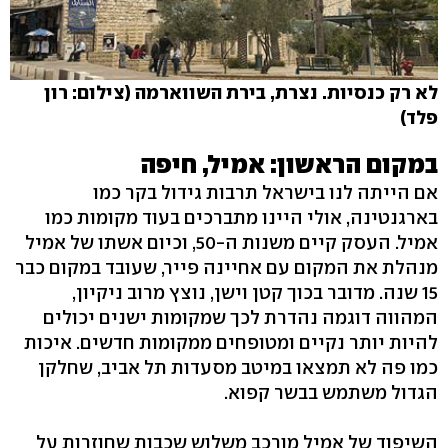
לא רק כנסיות. נצרת, בירת השווארמה (צילום: רון
פלד)
במקום הראשון: אמיל, חיפה
אם הייתה לנו בישראל תרבות גידול בקר כמו
בארגנטינה, אולי היינו מתברכים בעוד מקומות כמו
אמיל. העסק קיים משנות ה-50, וכיום אשתו של אמיל
מנהלת את המקום עם אחיינה פייר, שעובד במקום כבר
15 שנה. מדובר בכוך קטן וישן, נוצץ מרוב ניקיון,
המהווה דוגמה נהדרת לכך שמקומות ישנים יכולים
להיות יותר נקיים ומטופחים ממקומות חדשים. איכות
כמו פה לא תמצאו במיטב מסעדות תל אביב, שחלקן
הגדול משתמש בבשר קפוא.
השיפוד של אמיל מורכב משלוש שכבות שחוזרות על