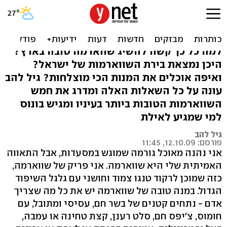
מסתובבים: השווארמות
הטובות בארץ
למה כל כך קשה להשיג שווארמה טובה בארץ?
היכן נמצאת בירת השווארמות של ישראל?
ואיפה אוכלים את המנות הכי מוצלחות? גיל להב
עונה על כל השאלות האלה ומדרג את חמש
השווארמות הטובות ביותר בעיניו ומגיש בונוס
למי שמגיע לאילת
גיל להב
פורסם: 12.10.09, 11:45
אני נהנה מאוכל גורמה שמוגש במסעדות, אבל התאווה
האמיתית שלי היא שווארמה. אני פריק של שווארמה,
כזה שמוכן לרקוד טנגו צמוד וחושני עם גלגל השיפוד
הגדול. במנה טובה של שווארמה יש את כל מה שצריך
אדם - נתחים קטנים של בשר חם, עסיסי ומתובל, עם
חומוס, צ'יפס חם, סלט רענן, קצת טחינה או עמבה,