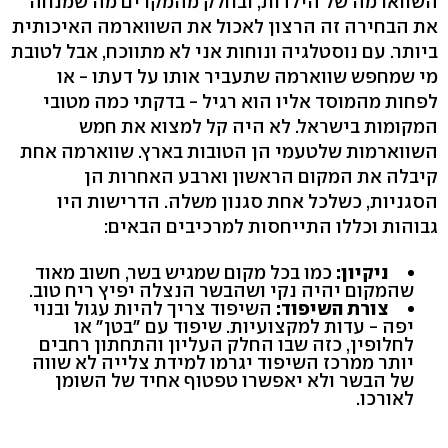
השווארמה של הילדות, ובחלק מהמקרים מה שמנחה
את הבחירה זה הרצון לאכול את השווארמה האיכותית
ביותר. עם נוסטלגיה ונוחות אני לא מתווכח, אבל לטובת
מי שמחפש שווארמה שתעביר אותו על דעתו - או
לפחות מהמוסד אליו הוא רגיל - בדקתי כמה מטובי
המקומות בישראל. לא היה קל למצוא את חמש
השווארמות שלטעמי הן הטובות בארץ. שווארמה אחת
קיבלה את המקום הראשון וארבע האחרות הן
הסגניות, כשלכל אחת סגנון משלה. הדרישות היו
גבוהות וכללו התייחסות למרכיבים הבאים:
ניקיון:
כמו בכל מקום שמגיש בשר, חשוב מאוד
שהמקום יהיה נקי ושהבשר הנצלה יפיץ ריח טוב.
צורת השיפוד:
השיפוד צריך להיות עגול ובנוי
יפה - עדות למקצועיות. שיפוד עם "בטן" או
לחלופין, כזה שבו החלק העליון והתחתון רחבים
יותר ממרכז השיפוד יגרמו למידת צלייה לא שווה
של הבשר ולא יאפשרו טפטוף אחיד של השומן
לאורכו.