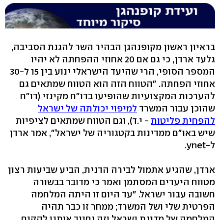
בראיון ראשון מקופנהגן הבהיר השר להגנת הסביבה,
גלעד ארדן, כי גם אם 20 אחוזי ההפחתה לא יהיו
המספר הסופי, הרי שהיעד הישראלי ינוע בין 15 ל-30
אחוזי הפחתה. "הטווח הזה הוא הטווח שמתאים גם
להערכות המקצועיות שהופיעו בדו"ח מקינזי (דו"ח
שהוכן עבור המשרד
למיפוי יכולתה של ישראל
להפחית פליטות
- י.ד), וגם הטווח שמתאים לציפיות
שיש באו"ם ממדינות בקטגוריה של ישראל", אמר ארדן
ל-ynet.
ארדן, שהגיע אתמול לבירה הדנית, הביע שביעות רצון
מטווח היעדים המסתמן ואמר כי מדובר בבשורה
חשובה עבור ישראל. "עד היום זו היתה המלחמה
הפרטית שלי ושל המשרד; ממחר זו כבר תהיה
המלחמה של מדינת ישראל וזה יחייב אותנו להקים