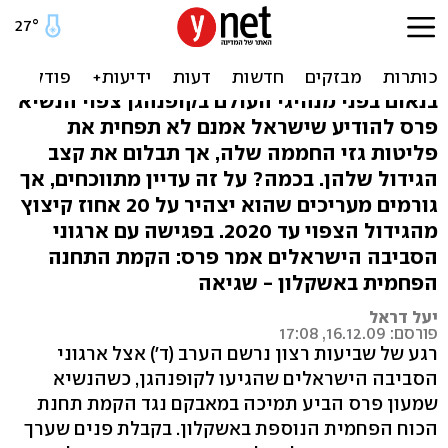
פרס יבטיח: גם ישראל תאבק
בהתחממות
בנאום בפני מנהיגי העולם בקופנהגן צפוי הנשיא
פרס להודיע שישראל אמנם לא תפחית את
פליטות גזי החממה שלה, אך תבלום את קצב
הגידול שלהן. בכמה? על זה עדיין מתווכחים, אך
גורמים מעריכים שהוא יצהיר על 20 אחוז קיצוץ
מהגידול הצפוי עד 2020. בפגישה עם ארגוני
הסביבה הישראלים אמר פרס: הקמת התחנה
הפחמית באשקלון - שגיאה
יעל דראל
פורסם: 16.12.09, 17:08
רגע של שביעות רצון נרשם הערב (ד') אצל ארגוני
הסביבה הישראלים שהגיעו לקופנהגן, כשהנשיא
שמעון פרס הביע תמיכה במאבקם נגד הקמת תחנת
הכוח הפחמית הנוספת באשקלון. בקבלת פנים שערך