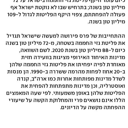
כיום עומד היקף פליטת גזי החממה בישראל על 72
מיליון טון בשנה; בתרחיש שבו לא נוקטת ישראל אף
פעולה להפחתתם, צפוי היקף הפליטות לגדול ל-109
מיליון טון בשנה.
ההתחייבות של פרס פירושה למעשה שישראל תגדיל
את פליטת גזי החממה בשטחה, מ-72 מיליון טון בשנה
כיום ל-88 מיליון טון בשנת 2020. לשם השוואה,
מדינות האיחוד האירופי מציגות בוועידה חזית
מאוחדת לפיה יפחיתו את פליטות גזי החממה שלהן
ב-20 אחוז לפחות מהרמה ששררה ב-1990. הן מנסות
לשדל מדינות מפותחות אחרות כמו ארה"ב, קנדה
ואוסטרליה, וכן מדינות מתפתחות להפחית את
הפליטות שלהן באופן משמעותי. לפי שעה המאמצים
הללו אינם נושאים פרי והמחלוקת הקשה על שיעורי
ההפחתה מקשה על הדיונים.