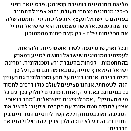
מליאת המנהיגים בוועידת קופנהגן. פרס ינאם בפני
כ-120 מנהיגים מרחבי העולם, והוא צפוי להתחייב
בפניהם כי ישראל תקצץ את פליטות גזי החממה שלה
עד שנת 2020. אלא שהמשמעות היא שישראל תגדיל
את הפליטות שלה - רק קצת פחות מהמתוכנן.
ובכל זאת, פרס ינסה לשדר אופטימיות, ולהראות
לעמיתיו המנהיגים שישראל נחושה לסייע במאבק
בהתחממות - לפחות בהעברת ידע וטכנולוגיה. "מדינת
ישראל היא ארץ ענייה, גם באדמה וגם מים, ועל כן,
בלית ברירה, אנחנו בונים על מדע וטכנולוגיה גם בעניין
הזה. לשמחתי, אנחנו מציעים לעולם כולו דרכים לחסוך
גם במים וגם באנרגיה, ואנחנו מוכנים לחלוק בכך עם כל
מי שמעוניין", , אמר לנציגים הישראלים. "מחר בנאומי
אציע להקים מטה אזורי עם פקחים, שיעזרו להציל את
הסביבה. זאת במנותק וללא קשר ליחסים המדיניים בין
המדינות. הטבע לא יחכה ולכן צריך להתחיל ולהזיז את
הדברים".