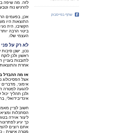
לזה. מה שיפה ב
להרגיש נוח וטבעי
שתף בפייסבוק
אכן, בפעמים הרא
התוצאות היו משמ
הקשיבו, היה נעים
ביטוי הרבה יותר
העצמי שלו.
לא רק על פני
נכון, ישנן סיבו
ראשון ולכן לוקח 
לתובנות בעניין 
אחרת והתוצאות 
אז מה ההבדל בי
אצל הפסיכולוג נה
אימוני, מדברים 
להגעה למטרה הרצ
ולכן תהליך יכול
אינדיבידואלי, ב
חשוב לציין מאמן
הסתכלות ומציאת 
ליצור אוירה בט
כך יגיע לפתרונות
אתם רוצים להצלי
מטרה אישית - כ