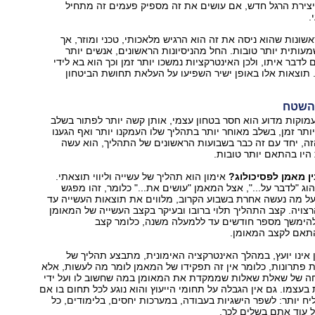
יצירת הרגל חדש, אם עושים את זה מספיק פעמים זה מתחיל
.
שונות שהוא ניסה את זה הוא הרגיש מלאכותי, טכני ומוזר, אך
עותית יותר טובות. החל מהניסיונות הראשונים, אנשים יותר
 לדבר איתו, ולכן האינטרקציות נמשכו יותר זמן וכך הוא בא לידי
. תוצאות אלו באופן ישיר השפיעו על העלאת תחושת הביטחון
 השטח
ת עמוקות מדוע הוא חסר בטחון עצמי, אותן קשה יותר לפתור בשלב
יותר זמן, בשלב מאוחר יותר בתהליך שלו העמקנו יותר ואף הגענו
הזה, יחד עם זה כבר בשבועות הראשונים של התהליך, הוא עשה
היו בהתאם יותר טובות.
ן מאמן לפסיכולוג?
אימון הוא תהליך של עשייה וליווי תוצאתי.
וג "לדבר על...", אצל המאמן "עושים את..." כלומר, זהו מפגש
על מה נעשה אחרת בשבוע הקרוב, מלווים את תוצאות העשייה עד
ויה. קצב התהליך תלוי ברובו ובעיקר בקצב העשייה של המאומן
 להימשך מספר חודשים עד ללמעלה משנה, כלומר קצב
התאם לקצב המאומן.
 אינו יועץ, במהלך האינטרקציה האימונית, מתבצע תהליך של
פתרונות, כלומר אין זה תפקידו של המאמן לומר מה לעשות, אלא
וחה של שאלת שאלות שממקדת את המאומן במה שחשוב לו ועל ידי
 בעצמו. גם אין הגבלה על תחומי הייעוץ והוא נוגע לכל תחום בו אם
ח יותר: לשפר הישגיות בעבודה, במערכות יחסים, בלימודים, כל
ל עוד אתם בשלים לכך.