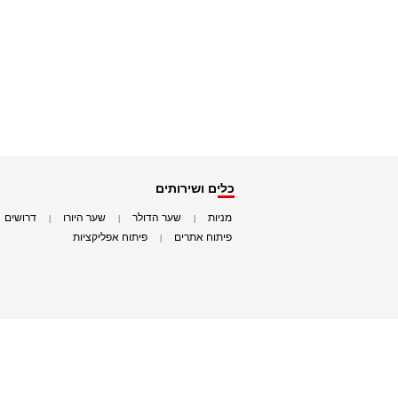
כלים ושירותים
מניות
שער הדולר
שער היורו
דרושים
|
|
|
|
פיתוח אתרים
פיתוח אפליקציות
|
|