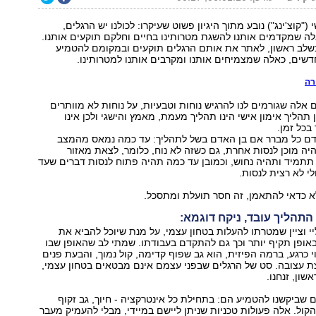
("קוצ'ינג") נובע מתוך היגיון פשוט שעיקרו: לכולנו יש הרגלים,
ה שמקדמים אותנו להשגת מטרותינו בחיים וחלקם תוקעים אותנו.
לב ראשון, לאתר את אותם הרגלים תוקעים ובמקומם להטמיע
דשים, כאלה שמצמיחים אותנו ומקרבים אותנו למטרותינו.
רה
 אלה שגורמים לנו להרגיש נוחות וטבעיות, על נוחות לא מוותרים
 תהליך אימון אישי הינו תהליך מעמת, מאמץ והישגי ולכן אינו
בכל זמן.
דם כל מברר אם בן האדם בשל לתהליך: עד כמה נמאס מהמצב
יה מוכן לנסות אחרת, גם כשזה לא נוח, כלומר, לצאת מאזור
תתמיד ותהיה נחוש, וכמובן עד כמה תהיה פתוח לנסות דברים שעד
י לא רצית לנסות.
א כדאי להתאמן, זה חסר תועלת ומתסכל.
 התהליך עובד, ניקח דוגמא:
י וציין שמטרתו להעלות בטחון עצמי, על מנת שיוכל להביא את
 באופן תקיף יותר וכך גם להתקדם בעבודתו. שמתי לב שהאופן שבו
י כרגע, ברמה הפיזית, הוא גב שפוף קדימה, קול נמוך, והבעת פנים
צת עצובה. סט של הרגלים שבפני עצמם אינם מבטאים בטחון עצמי,
ון, זנחנו.
שביקשנו להטמיע הם: בתחילת כל אינטרקציה - חיוך, גב זקוף
קול. אלה פעולות טכניות שניתן ליישם במיידי, מבלי להעמיק מעבר