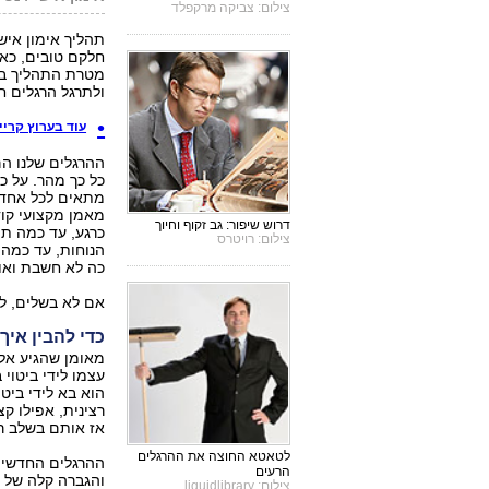
צילום: צביקה מרקפלד
תהליך אימון אישי 
חלקם טובים, כאל
מטרת התהליך בש
ולתרגל הרגלים ח
עוד בערוץ קריי
ההרגלים שלנו הם
כל כך מהר. על כן
מתאים לכל אחד 
מאמן מקצועי קו
דרוש שיפור: גב זקוף וחיוך
כרגע, עד כמה תה
צילום: רויטרס
הנוחות, עד כמה 
כה לא חשבת ואול
אם לא בשלים, ל
כדי להבין איך
מאומן שהגיע אלי
עצמו לידי ביטוי
הוא בא לידי ביטו
רצינית, אפילו ק
אז אותם בשלב ראש
לטאטא החוצה את ההרגלים
ההרגלים החדשים 
הרעים
והגברה קלה של ה
צילום: liquidlibrary