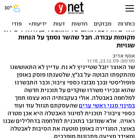
שטייניץ ומלחמתו בדחלילים
הדרך להילחם באבטלה אינה קשורה לעובדים
הזרים או לעצלנותם של המובטלים, אלא ליצירת
מקומות עבודה. חבל שהשר נסמך על הנחות
שגויות
אסף אדיב
פורסם: 23.12.09, 11:16
שר האוצר יובל שטייניץ לא נח. עדיין לא התאוששנו
מהתקפתו הבוטה על בג"ץ, שלטענתו פוסק באופן
פופוליסטי ובכך מבזבז כספי ציבור, וכבר התבשרנו
שהוא ובכירי משרדו שוקדים על תוכנית חדשה
למלחמה באבטלה. אולי בעקבותיה הוא עצמו תמך
במינוי סגני ראשי ערים
שהעסקתם תגזול עוד ועוד
כספי ציבור? תוכנית למיגור האבטלה היא אכן מטרה
ראויה. אלא שמדובר בתוכנית למלחמה בדחלילים שבנו
באוצר, המגדירה באופן מוטעה את הסיבות לאבטלה
ומאידך מציעה פתרונות מופרכים.