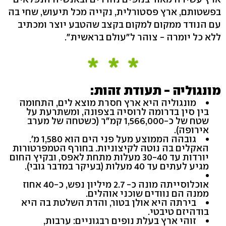
בפשטותם, ארץ פסטורלית, נקייה מכל תיעוש, שחי בה
עם הנודד ממקום למקום בקצב שהטבע יוצר ומכתיב
ללא כל יומרה - צוהר ל"עולם בראשית".
מונגוליה - תעודת זהות:
מונגוליה היא ארץ חסרת מוצא לים, התחומה
בין סין בדרומה לרוסיה בצפונה, ומשתרעת על
שטח של כ-1,566,000 קמ"ר (כשטחה של מערב
אירופה).
גובהה הממוצע מעל פני הים הוא 1,580 מ'.
האקלים בה נוטה לקיצוניות. בחורף הטמפרטורות
יורדות עד 30-40 מעלות מתחת לאפס, ובקיץ החום
מגיע לעתים עד 40 מעלות (בעיקר במדבר גובי).
אוכלוסייתה מונה כ- 2.7 מיליון נפש, כ-40 אחוז
ממנה הם נוודים שוכני אוהלים.
בירתה היא אולן בטור, והדת השלטת בה היא
בודהיזם טיבטי.
זוהי ארץ בעלת נופים רבגוניים: ערבות,