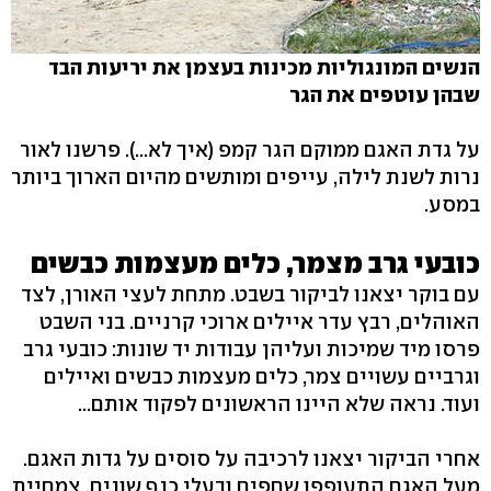
הנשים המונגוליות מכינות בעצמן את יריעות הבד
שבהן עוטפים את הגר
על גדת האגם ממוקם הגר קמפ (איך לא...). פרשנו לאור
נרות לשנת לילה, עייפים ומותשים מהיום הארוך ביותר
במסע.
כובעי גרב מצמר, כלים מעצמות כבשים
עם בוקר יצאנו לביקור בשבט. מתחת לעצי האורן, לצד
האוהלים, רבץ עדר איילים ארוכי קרניים. בני השבט
פרסו מיד שמיכות ועליהן עבודות יד שונות: כובעי גרב
וגרביים עשויים צמר, כלים מעצמות כבשים ואיילים
ועוד. נראה שלא היינו הראשונים לפקוד אותם...
אחרי הביקור יצאנו לרכיבה על סוסים על גדות האגם.
מעל האגם התעופפו שחפים ובעלי כנף שונים, צמחיית