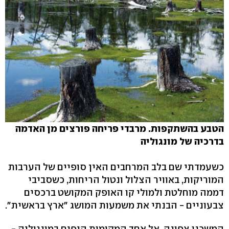
הטבע בהשתקפות. מרבדי פריחה פורצים מן האדמה
בדרכיה של מונגוליה
כשעמדתי שם בלב המרחבים האין סופיים של הערבות
המוריקות, באוויר הצלול ונטול הריחות, כשסביבי
דממה מוחלטת ולמולי קו האופק המקושט ברכסים
צבעוניים - הבנתי את משמעות המושג "ארץ בראשית".
המשכנו צפונה, אל אחד המקומות היפים במונגוליה -