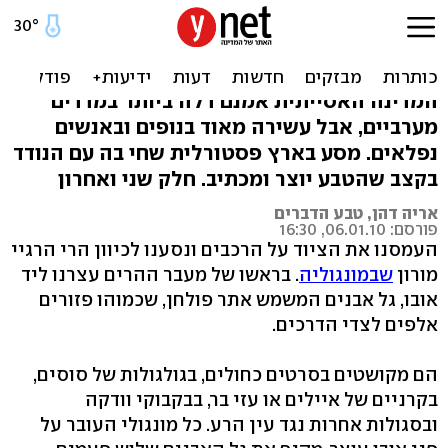
מונגוליה: לטייל במרחבים של
"ארץ בראשית"
המדינה האסייתית אמנם דלה ביותר במדדים
מערביים, אבל עשירה מאוד בנופים ובאנשים
נפלאים. מסע בארץ פסטורלית שחי בה עם הנודד
בקצב שהטבע יוצר ומכתיב. חלק שני ואחרון
אריה דהן, טבע הדברים
פורסם: 06.01.10, 16:30
העמסנו את הציוד על הרכבים ונסענו לכיוון הרי הרגיי
מורון
שבמונגוליה
. בראשו של מעבר ההרים עצרנו ליד
אובו, גל אבנים המשמש אתר פולחן, שכמוהו פזורים
אלפים לצדי הדרכים.
הם מקושטים בסרטים כחולים, בגולגולות של סוסים,
בקרניים של איילים או עזי בר, בבקבוקי וודקה
ובסגולות אחרות נגד עין הרע. כל מונגולי העובר על