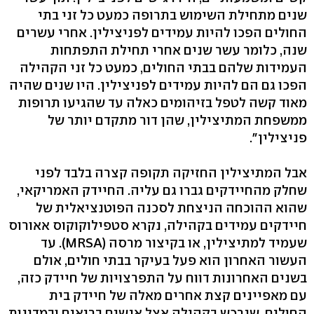
שנים מתחילת השימוש בתרופה כמעט כל זני בתי
החולים הפכו להיות עמידים לפניצילין. אחרי עשרים
שנה, כלומר עשר שנים אחרי תחילת התפתחות
העמידות שלהם בבתי החולים, כמעט כל זני הקהילה
הפכו גם הם להיות עמידים לפניצילין. היו שנים שהיה
מאוד קשה לטפל בזיהומים כאלה עד שהגיעו תרופות
ממשפחת המתיצילין, שהן דור מתקדם יותר של
פניצילין‭."‬
אבל המתיצילין החזיקה תקופה קצרה בלבד לפני
שחלק מהחיידקים גברו גם עליה. החיידק האמריקאי,
שהוא ההוכחה הניצחת לסכנה הפוטנציאלית של
חיידקים עמידים בקהילה, נקרא סטפילוקוקוס אאורוס
שעמיד למתיצילין, או בקיצור מרסה ‭.(MRSA)‬ עד
העשור האחרון הוא פעל בעיקר בבתי חולים, אולם
בשנים האחרונות דווח על התפרצויות של חיידק כזה,
עם מאפיינים קצת אחרים מאלה של חיידק בית
החולים, שנרכש בקהילה אצל אנשים בריאים ובמדינות