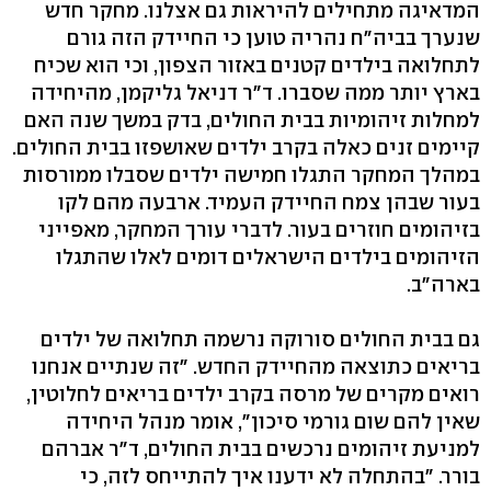
המדאיגה מתחילים להיראות גם אצלנו. מחקר חדש
שנערך בביה"ח נהריה טוען כי החיידק הזה גורם
לתחלואה בילדים קטנים באזור הצפון, וכי הוא שכיח
בארץ יותר ממה שסברו. ד"ר דניאל גליקמן, מהיחידה
למחלות זיהומיות בבית החולים, בדק במשך שנה האם
קיימים זנים כאלה בקרב ילדים שאושפזו בבית החולים.
במהלך המחקר התגלו חמישה ילדים שסבלו ממורסות
בעור שבהן צמח החיידק העמיד. ארבעה מהם לקו
בזיהומים חוזרים בעור. לדברי עורך המחקר, מאפייני
הזיהומים בילדים הישראלים דומים לאלו שהתגלו
בארה"ב.
גם בבית החולים סורוקה נרשמה תחלואה של ילדים
בריאים כתוצאה מהחיידק החדש. "זה שנתיים אנחנו
רואים מקרים של מרסה בקרב ילדים בריאים לחלוטין,
שאין להם שום גורמי סיכון‭,"‬ אומר מנהל היחידה
למניעת זיהומים נרכשים בבית החולים, ד"ר אברהם
בורר. "בהתחלה לא ידענו איך להתייחס לזה, כי