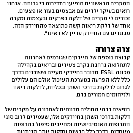
המקרים הראשונים הופיעו בתדירות די גבוהה. אנחנו
רואים בעיקר ילדים עם אבצסים בעור או פצעים.
זכורים לי מקרים של דלקת בפרקים ובעצמות ומקרה
אחד של דלקת ריאות קשה כתוצאה מהחיידק הזה.
מבוגרים עם החיידק עדיין לא ראינו‭."‬
צרה צרורה
קבוצה נוספת של חיידקים שגורמים לאחרונה
לתחלואה נרחבת בקרב צעירים ובריאים בקהילה
מכונה ‭.ESBL‬ מדובר בחיידקי מעיים ששוכנים בדרך
כלל ללא הפרעה במערכת העיכול, אולם הם עלולים
לגרום לדלקות בדרכי השתן ובכליות, לדלקות ריאה
ולזיהומים חמורים בדם.
רופאים בבתי החולים מדווחים לאחרונה על מקרים של
דלקות בדרכי השתן בחיידקים אלו, שעמידים לרוב סוגי
התרופות האנטיביוטיות ומחייבים טיפול בתרופות
מיוחדות, בדרך כלל חדשות וחזקות יותר, הניתנות