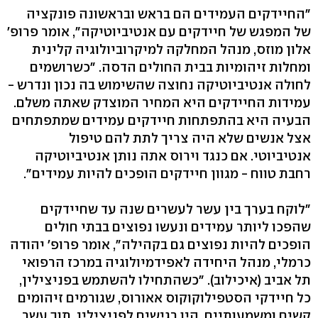
"החיידקים העמידים הם בראש ובראשונה פונקציה
של המפגש של חיידקים עם אנטיביוטיקה‭,"‬ אומר פרופ'
אלון מוזס, מנהל המחלקה למיקרוביולוגיה קלינית
ומחלות זיהומיות בבית החולים הדסה. "כשרושמים
לחולה אנטיביוטיקה נחוצה שהשימוש בה נכון ונדרש -
עמידות החיידקים היא המחיר המוצדק שאתה משלם.
הבעיה היא בהתפתחות חיידקים עמידים שמתפתחים
אצל אנשים שלא היה צריך לתת להם טיפול
אנטיביוטי. אם כנגד וירוס אתה נותן אנטיביוטיקה
רחבת טווח - מגוון חיידקים הופכים להיות עמידים‭."‬
"לוקח בערך בין עשר לעשרים שנה עד שחיידקים
שהפכו ליותר עמידים ונעשו נפוצים בבתי חולים
הופכים להיות נפוצים גם בקהילה‭,"‬ אומר פרופ' יהודה
כרמלי, מנהל היחידה לאפידמיולוגיה במרכז הרפואי
תל אביב (איכילוב‭.(‬ "כשהתחילו להשתמש בפניצילין,
כל חיידקי הסטפילוקוקוס אאורוס, שגורמים זיהומים
קשים ומשמעותיים, היו רגישים לפניצילין. תוך עשר