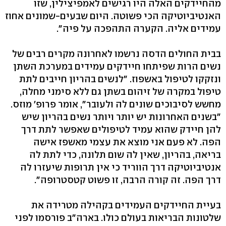
מהחיידקים האלה היו רגישים לאמפיצילין, שזו
האנטיביוטיקה הכי פשוטה. היום שבעים-שמונים אחוז
עמידים אליה. הקערה התהפכה על פיה‭."‬
בבית החולים הדסה נרשמו לאחרונה מקרים רבים של
נשים הרות שפיתחו חיידקים עמידים במערכת השתן
ונזקקו לטיפול באשפוז. "לנשים בהריון חייבים לתת
טיפול במקרה של זיהום בשתן גם ללא סימני מחלה,
מחשש לסיבוכים שונים לה ולעובר‭,"‬ אומר פרופ' מוזס.
"בשנים האחרונות יש יותר ויותר נשים בהריון שיש
להן חיידק שהוא עמיד לטיפולים שאפשר לתת דרך
הפה. לא פעם אני מוצא את עצמי מאשפז אישה
בריאה, בהריון, שאין לה שום תלונה, כדי לתת לה
אנטיביוטיקה דרך הווריד כי אין תרופות שיעזרו לה
דרך הפה. זה קורה הרבה, זו פשוט קטסטרופה‭."‬
בעיית החיידקים העמידים בקהילה מטרידה את
שלטונות הבריאות בעולם כולו. בארה"ב פורסמו לפני