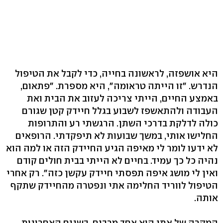
היא אושפזה, לראשונה בחייה, כדי לקבל את הטיפול
הנדרש. "זו הייתה טראומה‭,"‬ היא מספרת. "פתאום,
באמצע החיים, הייתי צריכה לעזוב את הבית ואת
העבודה ולהתאשפז לשבוע בגלל חיידק קטן שגורם
כולה לדלקת בדרכי השתן. הרגשתי רע והתרופות
החלישו אותי, במשך שבועות לא תיפקדתי. הרופאים
לא ידעו לומר לי מאיפה הגיע החיידק הזה או למה הוא
נהיה כל כך עמיד. בחיים לא הייתי בבית חולים קודם
ואין לי מושג איפה תפסתי חיידק עקשן כזה‭."‬ רק אחרי
הטיפול לווריד החלימה אתי ונפטרה מהחיידק שתקף
אותה.
המקרה של אתי הוא אחד מרבים. בשנים האחרונות