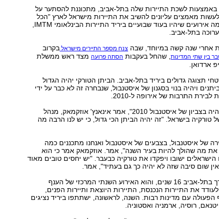
באמצעות לשכת התיירות שלה בתל-אביב, מתכוננת להסתער על
לעשות מאמצים עליונים להשיב את התיירות מישראל לארץ "הכל
רוכה בתל-אביב.
ת אחרי שנה קשה במיוחד, שבה
בקרוב
צנח מספר התיירים מישראל
, שהחל בעקבות
מצד ראש ממשלת
ר בין שתי המדינות
הסתה פרועה
פ ארדואן.
חי תצוגה גדולים ביריד בתל-אביב. הביתן הטורקי יהיה הגדול
יתנים ויהיה בנוי בסגנון של איסטנבול, שנבחרה זה לא כבר על ידי
 לבירת התרבות של אירופה ל.2010-
"כל הביתן שלנו יהיה בצביון של איסטנבול ‭,"2010‬ אמר אינאנץ' אוזקמאק, מנהל
טורקיה בישראל. "זה יהיה הביתן הכי גדול, כי יש לנו הרבה מה
ירה של איסטנבול, בצבעים של איסטנבול ואנחנו מתכננים כמה
אירועים שישקפו את מה שהולך להיות בעיר השנה‭,"‬ אמר. אוזקמאק אמר כי הוא
הישראלים ישובו ויפקדו את טורקיה כבעבר. "יש יחסים טובים מאוד
אין שום סיבה שזה לא יהיה כך גם בעתיד," אמר.
יריד התיירות נערך בתל-אביב 16 שנים, והוא האירוע השנתי המרכזי של הענף
עודד את התיירות הנכנסת, התיירות היוצאת ותיירות הפנים,
הפעולה עם מדינות רבות. השנה, לראשונה, ישתתפו ביריד נציגים
ייטנאם, רוסיה, ארמניה ואסטוניה.