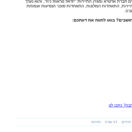
את היריד מארגנים חברת ארטרא ומגזין התיירות "יזראל טראוול ניוז‭,"‬ והוא נערך
ירות, התאחדות המלונות, התאחדות סוכני הנסיעות ועמותת
יב.
ושבים? בואו לחוות את דעתכם:
ה? כתבו לנו
תיירים
דני שדה
תיירות