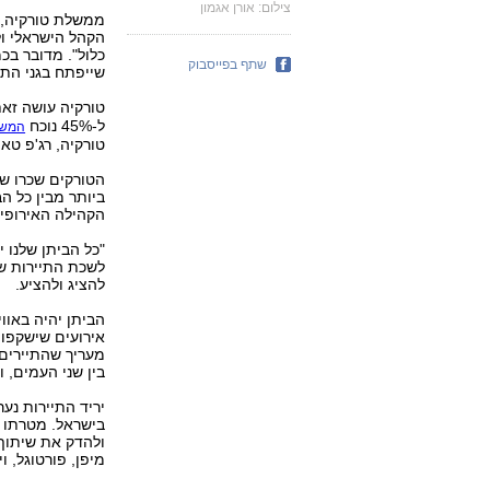
צילום: אורן אגמון
ממשלת טורקיה, 
הקהל הישראלי ו
שתף בפייסבוק
שייפתח בגני התע
טורקיה עושה זא
ל‭45%-‬ נוכח
המשב
טורקיה, רג'פ טאי
הטורקים שכרו שט
ביותר מבין כל הב
הקהילה האירופית‭‬
לשכת התיירות של 
להציג ולהציע.
הביתן יהיה באוו
מעריך שהתיירים 
בין שני העמים, ו‭‬
בישראל. מטרתו ל
ולהדק את שיתוף 
מיפן, פורטוגל, ו