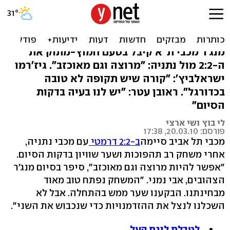
נמני: "הביטחון העצמי קצת
ירד אצל השחקנים"
מנג'ר מכבי ת"א קיבל בטעם חמוץ-מתוק את
ה-2:2 מול נתניה: "מרוצה וגם מאוכזב". גיז'רמו
ישראלביץ': "קורה שיש תקופה לא טובה
בכדורגל". ראובן עטר: "יש לנו בעיה בדקות
הסיום"
לי בוץ ושי ארצי
פורסם: 20.03.10, 17:38
מכבי תל אביב סיימה
ב-2:2 דרמטי
עם מכבי נתניה,
אחרי משחק רב תהפוכות ושער שוויון בדקות הסיום.
"אפשר להיות מרוצה וגם מאוכזב", סיפר בסיום מנג'ר
הצהובים, אבי נמני. "המשחק נפתח טוב מאוד
מבחינתנו. הבקענו שער ממש בהתחלה. אבל לא
השכלנו לנצל את ההזדמנויות כדי שנכבוש את השני".
לטבלת ליגת העל