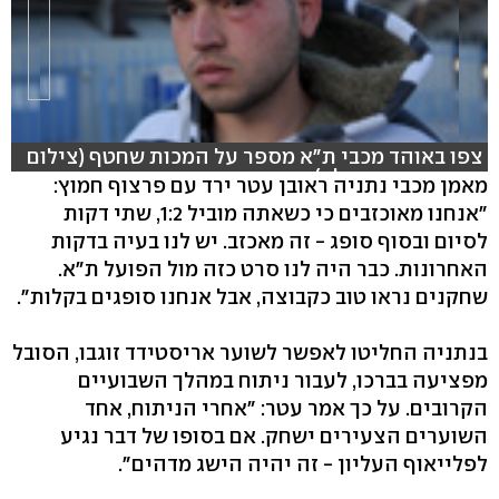
צפו באוהד מכבי ת"א מספר על המכות שחטף (צילום
ועריכה: עוז מועלם)
מאמן מכבי נתניה ראובן עטר ירד עם פרצוף חמוץ:
"אנחנו מאוכזבים כי כשאתה מוביל 1:2, שתי דקות
לסיום ובסוף סופג - זה מאכזב. יש לנו בעיה בדקות
האחרונות. כבר היה לנו סרט כזה מול הפועל ת"א.
שחקנים נראו טוב כקבוצה, אבל אנחנו סופגים בקלות".
בנתניה החליטו לאפשר לשוער אריסטידד זוגבו, הסובל
מפציעה בברכו, לעבור ניתוח במהלך השבועיים
הקרובים. על כך אמר עטר: "אחרי הניתוח, אחד
השוערים הצעירים ישחק. אם בסופו של דבר נגיע
לפלייאוף העליון - זה יהיה הישג מדהים".