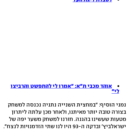
אוהד מכבי ת"א: "אמרו לי להתפשט והרביצו
לי"
נמני הוסיף: "במחצית השנייה נתניה נכנסה למשחק
בצורה טובה יותר מאיתנו, ולאחר מכן עלתה ליתרון
מטעות שעשינו בהגנה. חזרנו למשחק משער יפה של
ישראלביץ' ובדקה ה-93 היו לנו שתי הזדמנויות לנצח".