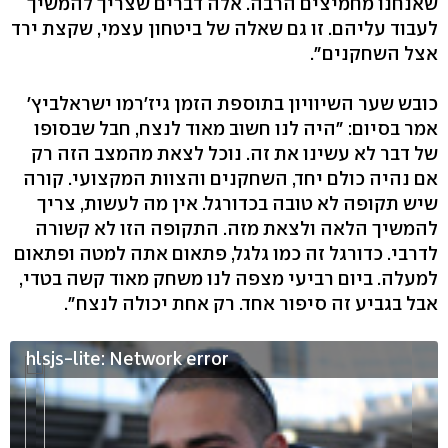
שאנחנו מחמיצים הרבה. אלה דברים שצריך להמשיך
לעבוד עליהם. זו גם שאלה של ביטחון עצמי, שקצת ירד
אצל השחקנים".
כובש שער השיוויון בתוספת הזמן גיז'רמו ישראלביץ'
אמר בסיום: "היה לנו חשוב מאוד לנצח, חבל שבסופו
של דבר לא עשינו את זה. נוכל לצאת מהמצב הזה רק
אם נהיה כולם יחד, השחקנים והצוות המקצועי. קורה
שיש תקופה לא טובה בכדורגל. אין מה לעשות, צריך
להמשיך הלאה ולצאת מזה. התקופה הזו לא קשורה
לדרבי. כדורגל זה כמו גלגל, פתאום אתה למטה ופתאום
למעלה. ביום רביעי מצפה לנו משחק מאוד קשה בטדי,
אבל בגביע זה סיפור אחד. רק אחת יכולה לנצח".
hlsjs-lite: Network error