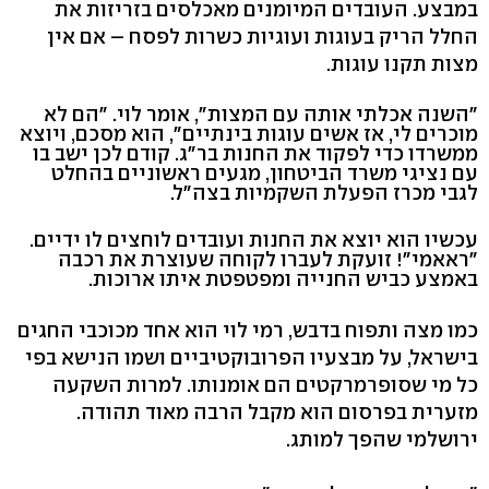
במבצע. העובדים המיומנים מאכלסים בזריזות את
החלל הריק בעוגות ועוגיות כשרות לפסח – אם אין
מצות תקנו עוגות.
"השנה אכלתי אותה עם המצות", אומר לוי. "הם לא
מוכרים לי, אז אשים עוגות בינתיים", הוא מסכם, ויוצא
ממשרדו כדי לפקוד את החנות בר"ג. קודם לכן ישב בו
עם נציגי משרד הביטחון, מגעים ראשוניים בהחלט
לגבי מכרז הפעלת השקמיות בצה"ל.
עכשיו הוא יוצא את החנות ועובדים לוחצים לו ידיים.
"ראאמי"! זועקת לעברו לקוחה שעוצרת את רכבה
באמצע כביש החנייה ומפטפטת איתו ארוכות.
כמו מצה ותפוח בדבש, רמי לוי הוא אחד מכוכבי החגים
בישראל, על מבצעיו הפרובוקטיביים ושמו הנישא בפי
כל מי שסופרמרקטים הם אומנותו. למרות השקעה
מזערית בפרסום הוא מקבל הרבה מאוד תהודה.
ירושלמי שהפך למותג.