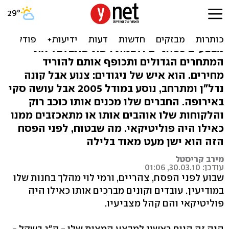
"אני עשיר בלב"
אין חג בלי רמי לוי, האיש שהצליח להגות
מבצעים כסחניים ולבנות רשת שתבלבל את
המתחרים הגדולים ותכופף אותם להוריד
מחירים. הוא איש של ניגודים: צנוע אבל קונה
נדל"ן ומתרחב, נוסע במודל 2005 אבל עושה סקי
באירופה. החברים שלו מכנים אותו כוכב רוק
והלקוחות שלו אוהבים אותו או מתאכזבים ממנו
כאילו היה פוליטיקאי. מה שבטוח, לפני הפסח
הזה הוא ישן מעט מאוד בלילה
מירב קריסטל
עודכן: 30.03.10, 01:06
שבוע לפני הפסח, צהריים, ורמי לוי מהלך בחנות שלו
במודיעין. עובדים וקונים מברכים אותו כאילו היה
פוליטיקאי והם קהל מצביעיו.
היה זה היום ראשון למבצע המצות שלו - ק"ג בשקל -