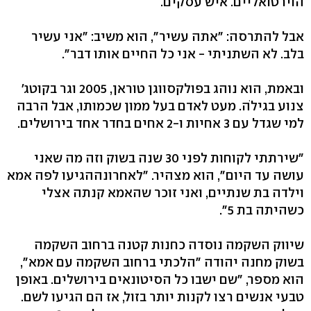
הוירטואליים. איש עסקים.
אבל להתרסה: "אתה עשיר", הוא משיב: "אני עשיר
בלב. לא השתניתי - אני כל החיים אותו דבר".
ובאמת, הוא נוהג בפולקסווגן טוראן, 2005 וגר בקוטג'
צנוע בגילֹה. מעט לאדם בעל ממון שכמותו, אבל הרבה
למי שגדל עם 3 אחיות ו-2 אחים בחדר אחד בירושלים.
"שירתתי לקוחות לפני 30 שנה בשוק וזה מה שאני
עושה עד היום", הוא מצהיר. "לאחרונההגיעו לפה אמא
וילדה בת שנתיים, ואני זוכר שהאמא קנתה אצלי
כשהיתה בת 5".
שיווק השקמה נוסדה כחנות קטנה ברחוב השקמה
בשוק מחנה יהודה "הלכתי ברחוב השקמה עם אמא",
הוא מספר, "שם ישבו כל הסיטונאים בירושלים. באופן
טבעי אנשים רצו לקנות יותר בזול, אז הם הגיעו לשם.