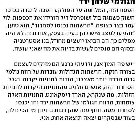
הגולמי שלהן ירד
הפסח הזה, המלחמה על הפולקע הפכה לתגרה בכיכר
השוק כשמגה בול ושופרסל דיל הורידו את הכפפות. לוי
עמד בצד כצופה. "הרשתות נכנסו לסחרור", הוא טוען,
"והגיעו למצב שיש להן בעיה בעסק, אחרת זה לא היה
מסלים כך. הם הביאו יועצים מחו"ל, בנו אסטרטגיה
ובסוף הם מנסים לעשות בדיוק את מה שאני עושה.
"יש פה המון אגו, ולדעתי כרגע הם מזיקים לעצמם
בצורה חזקה. הרשתות הגדולות עובדות על רווח גולמי
גבוה הרבה יותר מאצלנו, הודות לחנויות יקרות. בגלל
הסחרור הזה, אנשים זולגים מהחנויות היקרות לחנויות
הזולות , מה שנקרא, הארד דיסקאונט. החנויות האלה
צומחות, הרווח הגולמי של הרשתות ירד והן יכנסו
לסחרור מטה. וחוץ מזה שהן רבות ביניהן מי הכי זולה,
בעוד שבסקרים יצאה תוצאה אחת: אני.