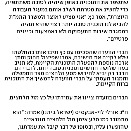
שתשפר את התוכנית באופן שיהיה לטובת משתתפיה,
כדי להשיג את מטרתה לשלב אותם במעגל העבודה
היוצרת", אמר כץ. "אני מציע לאוצר ולמשרד התמ"ת
להביא לנו תוכנית טובה יותר. רצוי שהיא תהיה
במסגרת שירות התעסוקה ולא באמצעות זכיינים
פרטיים".
חברי הוועדה שהסכימו עם כץ וגיבו אותו בהחלטתו
שלא לקיים את הישיבה, אמרו שפיצול החוק ומתן
ארכה נוספת להפעלת התוכנית הקיימת, לא תניב
בעוד שלושה חודשים תוכנית טובה יותר. לדבריהם,
הדבר רק יביא לחידוש מסע הלחצים מצד הממשלה
והמגזר העסקי על חברי הוועדה להמשיך את התוכנית
ברוח הקיימת.
חברים בוועדה ציינו את עמידתו של כץ מול הלחצים.
ח"כ אורלי לוי-אבקסיס (ישראל ביתנו) אמרה: "הוא
מתמודד כמו סלע איתן מול הלחצים הנוראיים
שהופעלו עליו, ובסופו של דבר קיבל את עמדתנו,