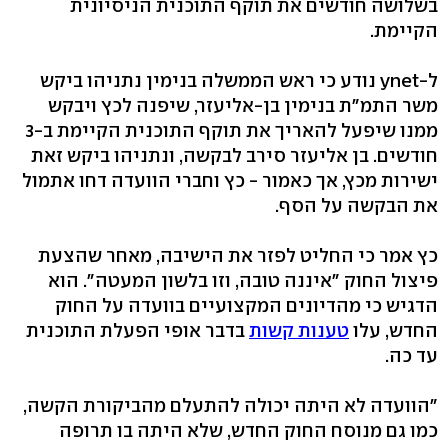
בשלושה חודשים את תוקף התוכנית הניסיונית
הקיימת.
ל-ynet נודע כי ראש הממשלה בנימין נתניהו ביקש
משר התמ"ת בנימין בן-אליעזר, שיפנה לכץ ויבקש
ממנו שיפעל להאריך את תוקף התוכנית הקיימת ב-3
חודשים. בן אליעזר סירב לבקשה, ונתניהו ביקש זאת
ישירות מכץ, אך כאמור - כץ וחברי הוועדה דחו אתמול
את הבקשה על הסף.
כץ אמר כי החליט לפזר את הישיבה, מאחר שהצעת
פיצול החוק "איננה טובה, וזו בלשון המעטה". הוא
הדגיש כי מהדיונים המקצועיים בוועדה על החוק
החדש, עלו
טענות קשות
בדבר אופי הפעלת התוכנית
עד כה.
"הוועדה לא היתה יכולה להתעלם מהביקורת הקשה,
כמו גם מנוסח החוק החדש, שלא היתה בו תרופה