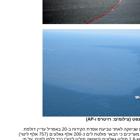
 (צילומים: רויטרס ו-AP)
הבאר התת-ימית שניזוקה לאחר טביעת אסדת הקידוח ב-20 באפריל עדיין דולפת.
במשמר החופים מעריכים כי הבאר פולטת לים כ-200 אלף גאלונים (757 אלף ליטר)
בכל יום - כלומר ש-1.6 מיליון גאלונים (כשישה מיליון ליטר) כבר דלפו למים. על פי