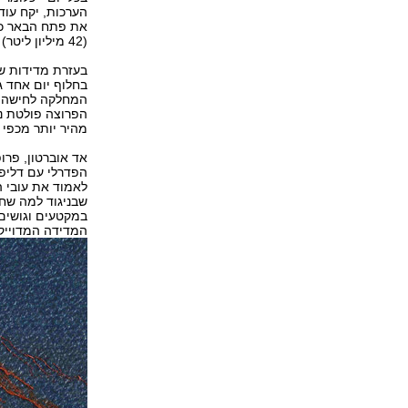
הערכות, יקח עוד
(42 מיליון ליטר) שדלפו מהמכלית אקסון ולדז באלסקה ב-1989.
המחלקה לחישה מ
הפרוצה פולטת נ
מהיר יותר מכפי ש
אד אוברטון, פרו
הפדרלי עם דליפות
לאמוד את עובי ה
שבניגוד למה שחו
במקטעים וגושים 
המדידה המדוייק