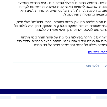
 נפט - שתפגע בחופים ובבעלי החיים בים - היא תרחיש קלוש עד
כנית, שהוגשה לרשויות האמריקנית המעניקות רישיונות לקידוח
שוב על הטענה לפיה "דליפת על פני המים או מתחת למים היא
כתוצאה מהפעילות המתוכננת".
אם תהיה דליפה היא אכן תפגע בחופים ובבתי גידול של בעלי חיים,
אולם טענה כי מאחר שאסדת הקידוח תמוקם כ-80 ק"מ מהחוף, ניתן יהיה לבלום כל
תמי נפט להישטף לחופים כך שלא צפוי נזק כלשהו.
בסוף השבוע הודיעה BP כי החלה בפעילות ניסיונית של פיזור חומר כימי מתחת
להמיס את הנפט מיד כשהוא נפלט מפתח הבאר הפרוצה. בדרך כלל
ימיים כאלה על כתמי נפט שכבר צפים על פני המים.
ה? כתבו לנו
יבה
דליפת נפט