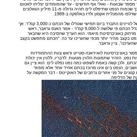
 מספר שבועות - ואולי אף חודשים - עד שהמומחים יצליחו לאטום
את פתח הבאר כך שכמות הנפט שתיפלט לים תהיה גדולה מ-11 מיליון הגאלונים
בעזרת מדידות של לוויינים התברר ביום חמישי שגודלו של הכתם כ-3,000 קמ"ר. אך
בחלוף יום אחד גדל הכתם פי שלושה ל-9,000 קמ"ר - אמר האנס גראבר, ראש
רחוק באוניברסיטת מיאמי. הוא העריך שהסיבה היא שהבאר
פט בקצב מהיר יותר מכפי שהעריכו עד כה. "הכתם מתפשט בקצב
הערכנו", ציין גראבר.
פסור באוניברסיטת לואיזיאנה-סטייט וראש צוות ההתמודדות
 נפט, הזהיר שתמונות הלווין מטעות. לדבריו, ללווין אין יכולת
כתם, ולכן קשה באמת לשפוט כמה נפט נפלט לים. הוא ציין גם
שבים, הנפט בים אינו מרוכז בכתם אחיד אחד אלא מפוזר
קטנים על פני אזורים נרחבים של האוקיינוס - דבר המקשה על
ת של הדליפה.