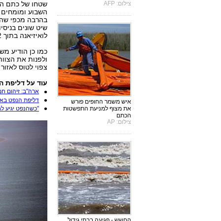
צילום: AFP
שטחו של כתם הנ
השבוע ומומחים ח
בהרבה מכפי שהער
שיט שונים בניסי
לואיזיאנה בתוך 72 שעות.
כמו כן הודיע מש
ולפנות את הצוות
צפוי לטוס לאזור 
עוד על דליפת ה
ארה"ב: זיהום ח
דליפת הנפט באר
איש משמר החופים פורש
את מצוף למניעת התפשטות
"כשהנפט יגיע לח
הכתם
צילום: AP
החשש - פגיעה בבתי גידול