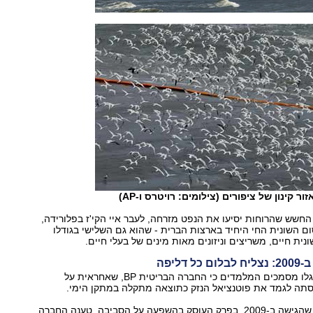
ר קינון של ציפורים (צילומים: רויטרס ו-AP)
 החשש שהרוחות יסיעו את הנפט מזרחה, לעבר איי הקי'ז בפלורידה,
 השונית החי היחיד בארצות הברית - שהוא גם השלישי בגודלו
נית חיים, משריצים וניזונים מאות מינים של בעלי חיים.
 דליפה
בסוף השבוע התגלו מסמכים המלמדים כי החברה הבריטית BP, שאחראית על
סתה לגמד את פוטנציאל הנזק כתוצאה מתקלה במתקן הימי.
בתוכנית הקידוח שהגישה ב-2009, בפרק העוסק בהשפעה על הסביבה, טענה החברה