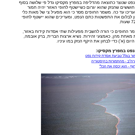
פט שנוצר כתוצאה מהדליפה במפרץ מקסיקו גדל פי שלושה בסוף
וששים שהנזק שהוא יגרום כשיישטף לחופי האזור יהיה חמור
יכו עד כה. משמר החופים מסר כי הוא מפעיל צי של מאות כלי
ון לבלום את התפשטות כתם הנפט, ומעריכים שהוא יישטף לחופי
מר החופים כי הורה להשבית מפעילות שתי אסדות קידוח באזור,
 מאחת מהן, כאמצעי זהירות. נשיא ארצות הברית, ברק אובמה,
היום (א') כדי לבחון את היקף הנזק במו עיניו.
נפט במפרץ מקסיקו:
מור בגלל טביעת אסדת קידוח נפט
ה"ב - מהחמורות בהיסטוריה
וף - הוא יכסה את הכל"