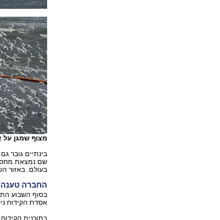
מצוף שמגן על אזו
בינתיים גובר גם
שם נמצאת מחסום
בעולם. באזור השו
החברה טענה ב-2009: נצליח לבלום כל
אסדת הקידוח ני