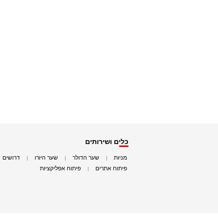
כלים ושירותים
מניות
שער הדולר
שער היורו
דרושים
|
|
|
|
פיתוח אתרים
פיתוח אפליקציות
|
|