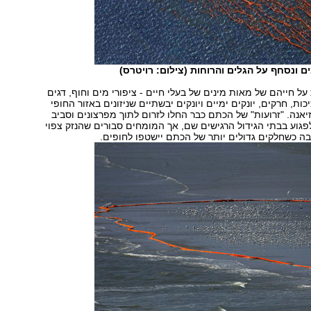
ם ונסחף על הגלים והרוחות (צילום: רויטרס)
ל חייהם של מאות מינים של בעלי חיים - ציפורי מים וחוף, דגים
יכות, חרקים, יונקים ימיים ויונקים יבשתיים שניזונים באזור החופי
זיאנה. "זרועות" של הכתם כבר החלו לזרום לתוך מפרצונים וסביב
ולפגוע בבתי הגידול הרגישים שם, אך המומחים סבורים שהנזק צפוי
ה כשחלקים גדולים יותר של הכתם יישטפו לחופים.