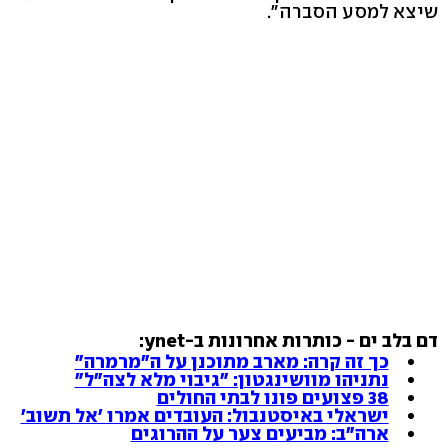
שיצא למסע הסברה".
דם בלב ים - כותרות אחרונות ב-ynet:
כך זה קרה: מארב מתוכנן על ה"מרמרה"
נתניהו מוושינגטון: "גיבוי מלא לצה"ל"
38 פצועים פונו לבתי החולים
ישראלי באיסטנבול: העובדים אמרו 'אל תשוב'
ארה"ב: מביעים צער על ההרוגים