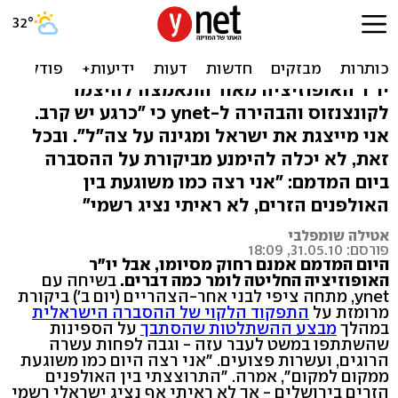
לבני: אני מסבירה לעולם כמו
משוגעת - והשרים?
יו"ר האופוזיציה מאוד התאמצה להיצמד
לקונצנזוס והבהירה ל-ynet כי "כרגע יש קרב.
אני מייצגת את ישראל ומגינה על צה"ל". ובכל
זאת, לא יכלה להימנע מביקורת על ההסברה
ביום המדמם: "אני רצה כמו משוגעת בין
האולפנים הזרים, לא ראיתי נציג רשמי"
אטילה שומפלבי
פורסם: 31.05.10, 18:09
היום המדמם אמנם רחוק מסיומו, אבל יו"ר
האופוזיציה החליטה לומר כמה דברים.
בשיחה עם
ynet, מתחה ציפי לבני אחר-הצהריים (יום ב') ביקורת
מרומזת על
התפקוד הלקוי של ההסברה הישראלית
במהלך
מבצע ההשתלטות שהסתבך
על הספינות
שהשתתפו במשט לעבר עזה - וגבה לפחות עשרה
הרוגים, ועשרות פצועים. "אני רצה היום כמו משוגעת
ממקום למקום", אמרה. "התרוצצתי בין האולפנים
הזרים בירושלים - אך לא ראיתי אף נציג ישראלי רשמי