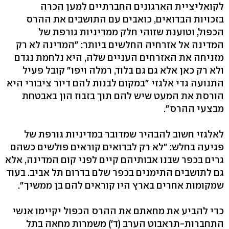
לקואליציית הארגונים החברתיים למען הכרה
בזכויות הבדואים, כואבים עם התושבים את ההרס
הכפול, וטוענת שזוהי חלק ממדיניות גורפת של
המדינה אל אזרחיה החלשים ביותר: "המדינה לא רק
מזניחה את האזרחים העניים שלה, היא נלחמת נגדם
ולא רק כאן אלא גם גם בלוד, רמלה ויפו" קובל פעיל
התנועה גדי אלגזי "במקום לבנות להם דיור ציבורי היא
הורסת את המעט שיש להם תוך בזבוז הון באבטחת
מבצעי ההרס".
לאלגזי חשוב להבהיר שמדובר במדיניות גורפת של
פגיעה בחלש: "לא רק לבדואים קוראים פולשים כשהם
גרים בכפר שבנו אבותיהם קיים לפני קום המדינה, אלא
גם לתושבים התימנים בכפר שלם בדרום תל אביב. בעוד
שמקומות אחרים בארץ היו קוראים להם בן ממשיך".
כדי להביע את מחאתם את ההרס הכפול יקיימו אנשי
התחברות-תראבוט הערב (ד') משמרות מחאה בתל