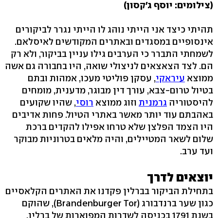
(צילומים: יוסף ג'קסון)
תהיתי כיצד אני הייתי נוהג לו הייתי נגרר לביקורים
אינסופיים במסגדים ובאתרים המקודשים לאיסלאם.
לשמחתי התברר כי הערבים גילו עניין בביקור, ולא רק
הם. לצד הצאצאים לניצולי שואה, היו בחבורה גם אשה
ממוצא
עיראקי
, עסקן פוליטי מעכו, אמהות ובתם
בטיול טרום-צבא, עורך דין מבוגר, מדענית, מומחים
להיסטוריה
גרמנית
וזוג ממוצא
רוסי
, שהיו שקועים
באהבתם עוד יותר מאשר באתרי הטיול. פחות אדיבים
היו הצמד הפלצן שלא טרחו אפילו להקדים ברכת
שלום לשאר המטיילים, והיה מלאים בטרוניות מבוקר
ועד ערב.
יוצאים לדרך
בתחילת הביקור בברלין פקדנו את האתרים הקלאסיים
כגון שער ברנדבורג (Brandenburger Tor), שהוקם
בשנת 1791 בכניסה לשדרות המפוארות של ברלין,