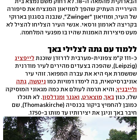
הבארוקית מהמאה ה-18. לא רחוק משם נמצא בית
העירייה העתיק שהפך למוזיאון המנציח את סיפורה
של העיר, ומוזיאון "Zwinger", שנבנה בסגנון בארוקי
בקריצה לארמון ורסאי. אנשי העיר הצליחו להציל לא
מעט מיצירות האמנות שהיו בו מפגעי המלחמה.
ללמוד עם גתה לצלילי באך
כ-111 ק"מ צפונית-מערבית לדרזדן שוכנת
לייפציג
(Leipzig), שהפכה בצעדים מהירים לעיר מודרנית
שמשמרת אף היא את עברה המפואר. זוהי עיר
אוניברסיטאית, בה לימדו דמויות כמו
ניטשה
,
גתה
ולייבניץ
, והיא תרמה לעולם את כמה מגאוני המוסיקה
שלו, כגון
באך
,
מוצארט
,
ואגנר
ומנדלסון
. לא תוכלו
כמובן להחמיץ ביקור בכנסיה (Thomaskirche), שם
חיבר באך וניגן את יצירותיו עד מותו ב-1750.