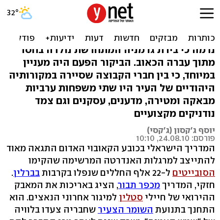
ברלין: יהודים וערבים במסע
אל העבר הגרמני
נדמה כי בירת גרמניה המתחדשת נולדה בחסד
מתוך עברה הכאוב. הביקור הפעם היה מעניין
במיוחד, כי בין חברי הקבוצה שסיירה במקורותיה
היהודיים של העיר היו שתי משפחות ערביות
מבאקה ומטירה, מדענים, עסקנים וגם צמד
נודניקים מקצועיים
יוסף ג'קסון (ג'קסי)
פורסם: 24.08.10, 10:10
המדריך הישראלי בכובע הקאובוי האדום התגאה מאוד
להתייצב למרגלות האנדרטה המרשימה שהקימו
הסובייטים
ל-22 אלף החללים שנפלו בקרבות
בברלין
.
חזקי, המדריך
מכפר תבור
, הציג באריכות את המאבק
ההירואי של חיילי
סטלין
למיגור אחרוני הנאצים. הוא
התחנך בתנועת
השומר הצעיר
שחבריה צעדו בלוויה