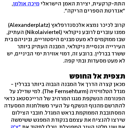
התת-קרקעית, יצירת האמן הישראלי
מיכה אולמן
,
"אנדרטת הספרים הריקה".
קרוב לכיכר נמצא אלכסנדרפלאץ (Alexanderplatz)
ממנו עוברים לרובע ניקולאי (Nikolaiviertel) העתיק,
שבו ממוקמים לא מעט מבנים היסטוריים, וביניהם בית
העירייה וכנסיית ניקולאי, המבנה העתיק ביותר
ששרד בברלין. ברובע זה, דמוי אווירת ימי הביניים, יש
לא מעט מסעדות ובתי קפה.
תצפית אל החופש
מכאן קצרה הדרך אל המבנה הגבוה ביותר בברלין -
מגדל הטלוויזיה (The Fernsehturm). למי שדילג על
הפנורמה הנשקפת מגגו המרהיב של הרייכסטאג כדאי
להתרשם מהנוף הנשקף על העיר משולחנות המסעדה
המסתובבת הממוקמת בראש המגדל. חובבי הצילום
שירצו להנציח את עצמם בנקודת המפגש ששימשה
את שני חלקי העיר המפוצלת, יוכלו לפקוד את
"צ'ק