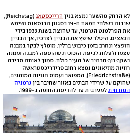
לא הרחק מהשער נמצא בנין
הרייכסטאג
(Reichstag),
שנבנה בשלהי המאה ה-19 בסגנון הרנסאנס ושימש
את הפרלמנט הגרמני, עד שהוצת בשנת 1933 בידי
הנאצים. היטלר שיפץ את הבניין לצרכיו, אך הבניין
הופצץ ונחרב בזמן כיבוש ברלין. מומלץ לבקר במבנה
עצמו ולעלות לכיפת הזכוכית שהוספה למבנה וממנה
נשקף נוף מרהיב של העיר כולה. סמוך לאותה סביבה
רוויות מוזיאונים נמצא רחוב פרידריכסטראשה
(Friedrichstraße), המפואר ועמוס חנויות המותגים,
שהוקם על שרידי הבתים באזור שחיבר בין
גרמניה
המזרחית
למערבית עד להריסת החומה ב-1989.