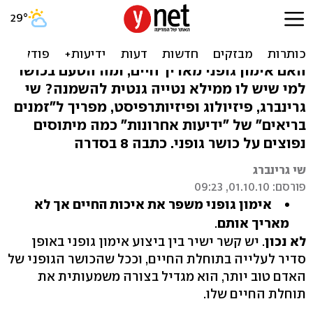
ריצה פוגעת בגב? מיתוסים
ועובדות על כושר
האם אימון גופני מאריך חיים, ומה הטעם בכושר
למי שיש לו ממילא נטייה גנטית להשמנה? שי
גרינברג, פיזיולוג ופיזיותרפיסט, מפריך ל"זמנים
בריאים" של "ידיעות אחרונות" כמה מיתוסים
נפוצים על כושר גופני. כתבה 8 בסדרה
שי גרינברג
פורסם: 01.10.10, 09:23
אימון גופני משפר את איכות החיים אך לא
מאריך אותם
.
לא נכון
. יש קשר ישיר בין ביצוע אימון גופני באופן
סדיר לעלייה בתוחלת החיים, וככל שהכושר הגופני של
האדם טוב יותר, הוא מגדיל בצורה משמעותית את
תוחלת החיים שלו.