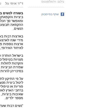
צילום: ויז'ואל/פוטוס
ד"ר איתי גל
פור
בשורה לנשים ב
שתף בפייסבוק
ההקפאה תבוצע ב
הנשים.
בארצות רבות בעו
מידי שנה לארצות
ארצות נוספות פו
לאיחוד האירופי,
בישראל הותרה עד
מצויות בטיפולים
והקרנות לחולות 
שמירת הביציות ל
בסיכוייהן להרות 
על פי התיקון לת
מספר ילדים.
"נשים רבות שעדי