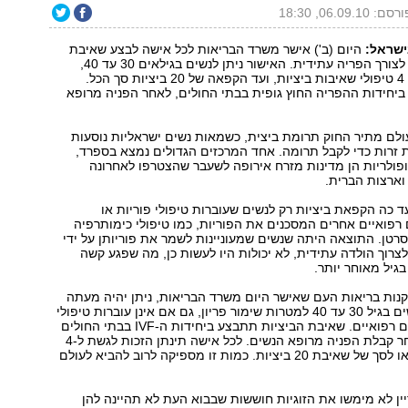
סם: 06.09.10, 18:30
ישראל:
היום (ב') אישר משרד הבריאות לכל אישה לבצע שאיבת
ביציות והקפאתן לצורך הפריה עתידית. האישור ניתן לנשים בגילאים 30 עד 40,
ומאפשר סך הכל 4 טיפולי שאיבות ביציות, ועד הקפאה של 20 ביציות סך הכל.
יחידות ההפריה החוץ גופית בבתי החולים, לאחר הפניה מרופא
לם מתיר החוק תרומת ביצית, כשמאות נשים ישראליות נוסעות
 זרות כדי לקבל תרומה. אחד המרכזים הגדולים נמצא בספרד,
פולריות הן מדינות מזרח אירופה לשעבר שהצטרפו לאחרונה
 וארצות הברית.
 כה הקפאת ביציות רק לנשים שעוברות טיפולי פוריות או
 רפואיים אחרים המסכנים את הפוריות, כמו טיפולי כימותרפיה
סרטן. התוצאה היתה שנשים שמעוניינות לשמר את פוריותן על ידי
צרוך הולדה עתידית, לא יכולות היו לעשות כן, מה שפגע קשה
בגיל מאוחר יותר.
קנות בריאות העם שאישר היום משרד הבריאות, ניתן יהיה מעתה
ליטול ביצית מנשים בגיל 30 עד 40 למטרות שימור פריון, גם אם אינן עוברות טיפולי
פוריות או טיפולים רפואיים. שאיבת הביציות תתבצע ביחידות ה-IVF בבתי החולים
ברחבי הארץ לאחר קבלת הפניה מרופא הנשים. לכל אישה תינתן הזכות לגשת ל-4
שאיבות ביציות, או לסך של שאיבת 20 ביציות. כמות זו מספיקה לרוב להביא לעולם
ין לא מימשו את הזוגיות חוששות שבבוא העת לא תהיינה להן