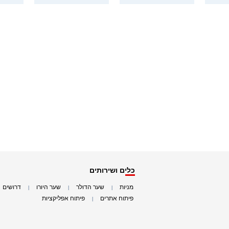
כלים ושירותים
מניות
שער הדולר
שער היורו
דרושים
|
|
|
|
פיתוח אתרים
פיתוח אפליקציות
|
|