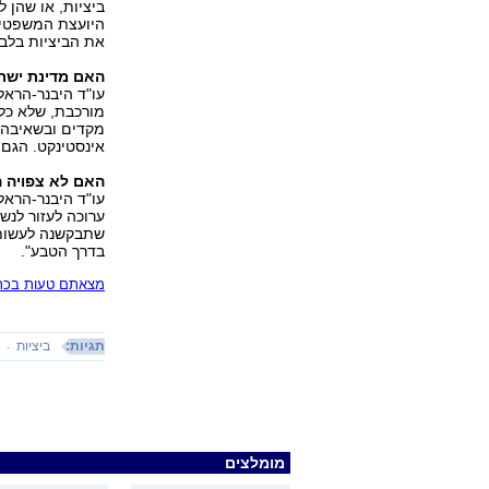
היועצת המשפטית
את הביציות בלבד
האם מדינת ישר
עו"ד היבנר-הראל
מורכבת, שלא כל 
מקדים ובשאיבה 
אינסטינקט. הגם
האם לא צפויה ה
עו"ד היבנר-הראל
ערוכה לעזור לנש
שתבקשנה לעשות כ
בדרך הטבע".
מצאתם טעות בכתב
תגיות:
ביציות
ה
מומלצים