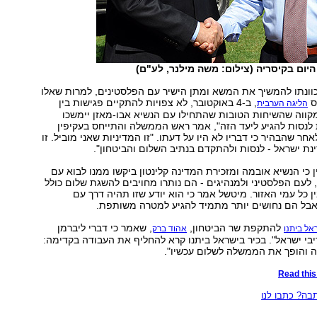
היום בקיסריה (צילום: משה מילנר, לע"ם)
כוונתו להמשיך את המשא ומתן הישיר עם הפלסטינים, למרות שאלו
וס
, ב-4 באוקטובר, לא צפויות להתקיים פגישות בין
הליגה הערבית
מקווה שהשיחות הטובות שהתחילו עם הנשיא אבו-מאזן יימשכו
לנסות להגיע ליעד הזה", אמר ראש הממשלה והתייחס בעקיפין
חר שהבהיר כי דבריו לא היו על דעתו. "זו המדיניות שאני מוביל. זו
נת ישראל - לנסות ולהתקדם בנתיב השלום והביטחון".
ן כי הנשיא אובמה ומזכירת המדינה קלינטון ביקשו ממנו לבוא עם
לעם הפלסטיני ולמנהיגים - הם נותרו מחויבים להשגת שלום כולל
ן כל עמי האזור. מיטשל אמר כי הוא יודע שזו תהיה דרך עם
אבל הם נחושים יותר מתמיד להגיע למטרה משותפת.
להתקפת שר הביטחון,
, שאמר כי דברי ליברמן
אל ביתנו
אהוד ברק
יבי ישראל". בכיר בישראל ביתנו קרא להחליף את העבודה בקדימה:
ה והופך את הממשלה לשלום עכשיו".
Read this 
ה? כתבו לנו