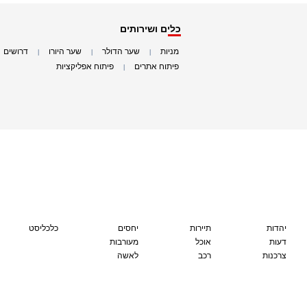
כלים ושירותים
מניות
שער הדולר
שער היורו
דרושים
|
|
|
|
פיתוח אתרים
פיתוח אפליקציות
|
|
יהדות
תיירות
יחסים
כלכליסט
דעות
אוכל
מעורבות
צרכנות
רכב
לאשה