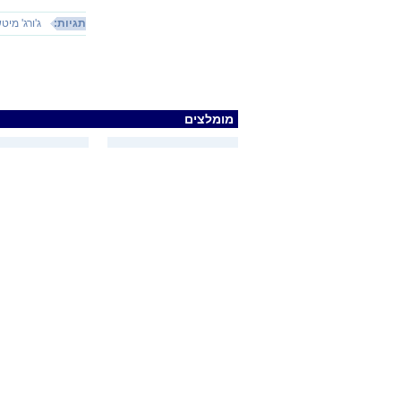
תגיות:
ג'ורג' מיט
מומלצים