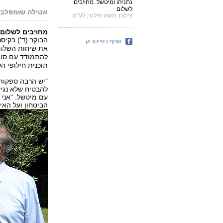
נתניהו ומיטשל. מחויבים
לשלום
אטילה שומפלבי
צילום: משה מילנר, לע"מ
מחויבים לשלום,
הבוקר (ד') בקיס
שתף בפייסבוק
את שיחות השלום
להתמודד עם סוגי
תוכנית חילופי ה
"יש הרבה ספקות 
להבטיח שלא נגיע
עם מיטשל. "אני
הביטחון ועל האי