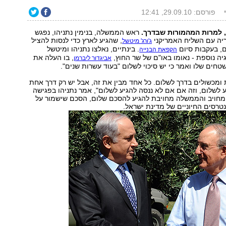
פורסם: 29.09.10, 12:41
 למרות המהמורות שבדרך.
ראש הממשלה, בנימין נתניהו, נפגש
ריה עם השליח האמריקני
, שהגיע לארץ כדי לנסות להציל
ג'ורג' מיטשל
, בעקבות סיום
. בינתיים, נאלצו נתניהו ומיטשל
הקפאת הבנייה
ה נוספת - נאומו באו"ם של שר החוץ,
, בו העלה את
אביגדור ליברמן
שטחים שלו ואמר כי יש סיכוי לשלום "בעוד עשרות שנים".
ומכשולים בדרך לשלום. כל אחד מבין את זה, אבל יש רק דרך אחת
 לשלום, וזה אם אם לא ננסה להגיע לשלום", אמר נתניהו בפגישה
 מחויב והממשלה מחויבת להגיע להסכם שלום, הסכם שישמור על
נטרסים החיוניים של מדינת ישראל.