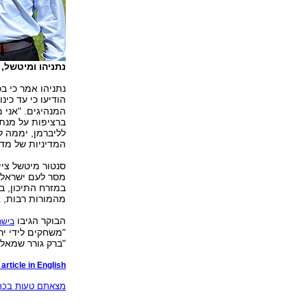
נתניהו ומיטשל, 
נתניהו אמר כי ב
הודיעו כי עד כינ
המנהיגים. "אני 
ברציפות על מנת 
לליברמן, יממה לא
המדיניות של מדי
סנטור מיטשל ציי
מסר לעם ישראל, 
במזרח התיכון, בי
מהמורות רבות, 
הבוקר הגיבו
בישר
"משחקים לידי יר
"ברק גורר שמאל
article in English
מצאתם טעות בכתב