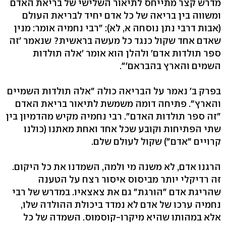
מדרש קצר מתייחס לתיאור השלישי של בריאת האדם
ומשווה בין בריאה של כל אדם יחיד לבריאת העולם
(אבות דרבי נתן נוסחה א, לא): "רבי נחמיה אומר: מנין
שאדם אחד שקול כנגד כל מעשה בראשית? שנאמר 'זה
ספר תולדות אדם' ולהלן הוא אומר 'אלה תולדות
השמים והארץ בהבראם'".
בפרק ב' נאמר על הבריאה כולה "אלה תולדות השמיים
והארץ". פתיחה דומה משמשת לתיאור בריאת האדם
"זה ספר תולדות האדם". רבי נחמיה מקיש מהדמיון בין
שתי הפתיחות וקובע שכל אחד ואחת מאתנו (כולנו
קרויים "אדם") שקול לעולם שלם.
הרגנו אדם, לא משנה מי ולמה, השמדנו את כל היקום.
זה רדיקלי יותר מביסוס איסור רצח על הטענה
שהריגת אדם "הורגת" גם את צאצאיו. במדרש של רבי
נחמיה ערכו של אדם לא נמדד ביכולת ההולדה שלו,
אלא במהותו שהיא מיקרו-קוסמוס. השמדה של כל