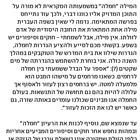
המילה "חמלה" במשמעותה המקראית לא מורה על
התוכן המדויק אליו כוונו דברי, ולכך עוד נתייחס
בפרשה המתאימה. נדמה לי שאין בשפה העברית
מילה אחת המתארת את החובה היסודית של אדם
לזולתו. אין מילה, אבל לשמחתי - חוקים וסיפורים יש
בשפע. בקשתי מכם לסייע ולהציע הגדרות לחמלה,
הגדרות שילוו את בית המדרש של הטוקבקים במהלך
השנה כולה. אני בוחרת להשתמש בהגדרתה של מים
שקטים (7): "אספר על הבדל ששמעתי בין חמלה
לרחמים. כשאנו מרחמים על מישהו המבט הוא
מלמעלה למטה. יש ברחמים רצון לעזור ולאסוף אך
עלולה להיות בהם גם תחושה של התנשאות. בעולם
החמלה אנו מבינים שכולנו עומדים באותה שורה, גם
כאשר יש לנו את הזכות לעזור".
עד שנמצא שם, נוסיף לכנות את הרעיון "חמלה"
ובמהות נחפש אחר חוקים וסיפורים המביעים אחריות
כלפי הזולת שמקורה אינו בשאלת ערכו של הנזקק או