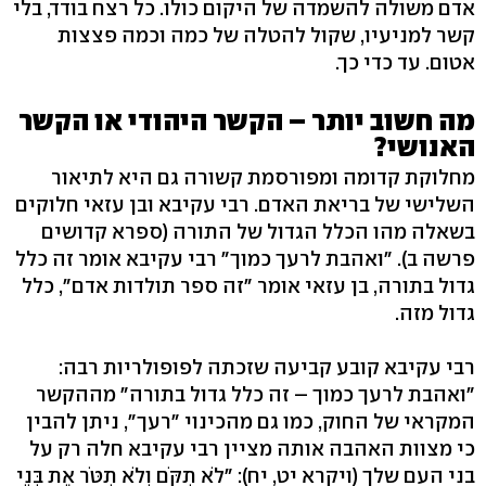
אדם משולה להשמדה של היקום כולו. כל רצח בודד, בלי
קשר למניעיו, שקול להטלה של כמה וכמה פצצות
אטום. עד כדי כך.
מה חשוב יותר – הקשר היהודי או הקשר
האנושי?
מחלוקת קדומה ומפורסמת קשורה גם היא לתיאור
השלישי של בריאת האדם. רבי עקיבא ובן עזאי חלוקים
בשאלה מהו הכלל הגדול של התורה (ספרא קדושים
פרשה ב). "ואהבת לרעך כמוך" רבי עקיבא אומר זה כלל
גדול בתורה, בן עזאי אומר "זה ספר תולדות אדם", כלל
גדול מזה.
רבי עקיבא קובע קביעה שזכתה לפופולריות רבה:
"ואהבת לרעך כמוך – זה כלל גדול בתורה" מההקשר
המקראי של החוק, כמו גם מהכינוי "רעך", ניתן להבין
כי מצוות האהבה אותה מציין רבי עקיבא חלה רק על
בני העם שלך (ויקרא יט, יח): "לֹא תִקֹּם וְלֹא תִטֹּר אֶת בְּנֵי