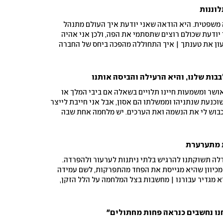
וננות
 משפטית. היא הודאה שאני יודעת איך העולם מתנהל
 יודעת שכולם רוצים שתסתמי את הפה, ולכן אני אהיה
ון את טענתך | איך התחוללה מהפכה ביחס של החברה
ל על יוכבד ומרים משקפת שתי דרכים למאבק בפטריארכיה?
בות שלנו, והיא הרעילה והביסה אותנו
ושר ומשמעות חיינו תלויים בשאלה אם ביבי המלך או
משוכנעת שנתניהו וממשלתו הם אסון, אבל אני חייבת לייצר
כבוש לי את הנשמה ואת הערכים. יש מלחמה אחת שבה
מה שלי משנאה
 מתערערת
דלה תשוקתנו להרגיש בלתי ניתנות לערעור ולהפרדה.
מכיוון שהיא מגייסת את הפחד מהתפרקות, לשם עמידה
 מגדיר עבורנו | מחשבות בצל המלחמה על הלל הזקן,
 בארמית, והקשר ל"אינשאללה" של לוסי אהריש
נו נחשבים כנראה פחות מחתולים"