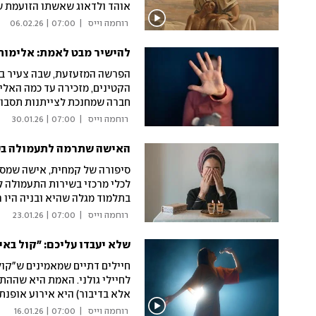
אוהד ולדאוג שאשתו הזועמת ש
לדחוק הצידה את הזעם, החשבו
 רוחמה וייס 
|
07:00 | 06.02.26
ישמעאל ילמדו לחיות יחד?
להישיר מבט לאמת: אלימות 
הפרשה המזעזעת, שבה צעיר בשם
הקטינים, מזכירה עד כמה האלי
חברה שמחנכת לצייתנות תסבול 
למאבק נגד הפגיעות המיניות 
 רוחמה וייס 
|
07:00 | 30.01.26
האישה שתרמה לתעמולה בעד
סיפורה של קמחית, אישה שמסופ
לכלי מרכזי בשירות התעמולה ל
בתלמוד מגלה שהיא ובניה היו 
 רוחמה וייס 
|
07:00 | 23.01.26
שלא יעבדו עליכם: "קול באי
חיילים דתיים שמאמינים ש"קו
לחיילי גולני. האמת היא שההת
אלא בדיבור) היא אירוע אופנת
תעשה חשבון נפש רוחני, או שים
 רוחמה וייס 
|
07:00 | 16.01.26