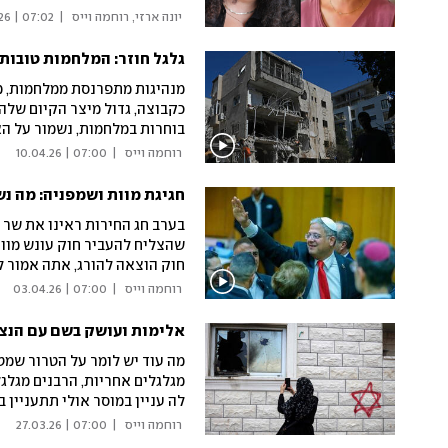
 יונה ארזי, רוחמה וייס 
|
07:02 | 17.04.26
גלגל חוזר: המלחמות טובות 
מנהיגות מתפרנסת ממלחמות, מע
כקבוצה, גדול מיצר הקיום שלה
בוחרות במלחמות, נשמור על הא
הבאה
 רוחמה וייס 
|
07:00 | 10.04.26
חגיגת מוות ושמפניה: מה נש
בערב חג החירות ראינו את שר 
שהצליח להעביר חוק עונש מוו
חוק הוצאה להורג, אתה אמור ל
בחגיגה השבוע הראה לנו השר ד
 רוחמה וייס 
|
07:00 | 03.04.26
אלימות ועושק בשם עם הנצ
מה עוד יש לומר על הטרור שמט
מגלגלים אחריות, הרבנים מגלגל
לה עניין במוסר אולי תתעניין
ישמע את זעקת הדל?
 רוחמה וייס 
|
07:00 | 27.03.26