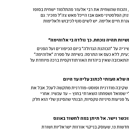
 והכוח שהשחית את רבי אלעזר מהתלמוד ישחית בסופו
נוק הפלסטיני סאם אבו הייכל מאש צה"ל מזכיר: גם
גרת חיים אלימה. יש לשים סוף לכיבוש ולאלימות
יות תהיה נוכחת. כך נולדה בי אלוהימה"
יריה על "הכוהנת הגדולה" ביום הכיפורים ועל הפנים
עית, ללא כעס או התרסה. בשיחה על ספרה "אלוהימה"
תאכזבה שאין ביהדות האורתודוקסית ברכה מיוחדת על
תי דבר גדול כל כך ואין ברכה שמעידה על הפלא הזה"
שלא העזתי לכתוב עליה עד היום
ת שקיבה מודרנית ופוסט-מודרנית מתקשה לעכל, אבל את
י שמואל ושפחתו השארתי בחוץ – עד עכשיו. אחרי
 פגיעות מיניות טקסיות, הבנתי שהסינון שלי הוא חלק
לול לחלקים המטונפים במקורות שלנו
וכשר וישר. אל תיתן במה לחשוד באונס
אני מעריכה מאוד את עיתונאי חדשות 13, שעוסק בניקוי אורוות ישראליות ושורת