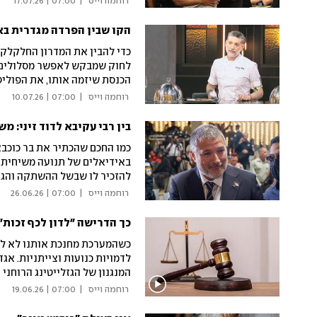
 רוחמה וייס 
|
07:00 | 17.07.26
הקו שבין הפרדה מגדרית ב
כדי להבין את המדרון החלקלק 
לחוק שמבקש לאפשר מסלולים 
הכנסת שיזמה אותו, את הפולי
הכול, אולי כדאי שהציבור הלי
 רוחמה וייס 
|
07:00 | 10.07.26
בתוכנית הריאליטי של רשת 13
בין רבי עקיבא לדוד זיני: מ
כמו החכם שהכתיר את בר כוכב
באידיאלים של תנועה משיחית על
להזכיר לו שבשל ההשתקה והגינו
 רוחמה וייס 
|
07:00 | 26.06.26
כך הדרישה "לדון לכף זכות"
כשהמערכת מחנכת אותנו לא להא
לדמויות כנועות וצייתניות. א
המנגנון של הגזלייטינג הרוחני
 רוחמה וייס 
|
07:00 | 19.06.26