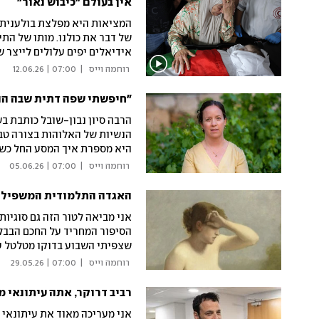
אין בעולם "כיבוש נאור"
המציאות היא מפלצת בולענית,
של דבר את כולנו. מותו של התי
אידיאלים יפים עלולים לייצר ש
 רוחמה וייס 
|
07:00 | 12.06.26
"חיפשתי שפה דתית שבה הנש
הרבה סיון נבון-שובל כותבת בש
הנשיות של האלוהות בצורה טב
היא מספרת איך המסע החל כשה
לידה: "העציב אותי לגלות שעשי
 רוחמה וייס 
|
07:00 | 05.06.26
האגדה התלמודית המשפילה 
אני מביאה לטור הזה גם סוגיו
הסיפור המחריד על החכם הבבל
שצפיתי השבוע בדוקו מטלטל על
ממנגנון השתקה. הגיע הזמן לצ
 רוחמה וייס 
|
07:00 | 29.05.26
רביב דרוקר, אתה עיתונאי מ