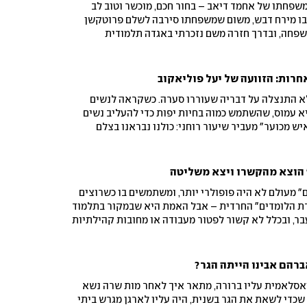
שפחתו של אחמד דיאב – בחור חכם, מוכשר וטוב לב
באכזריות ב-2024, בשובו מירח דבש, משום שמשפחתו סירבה לשלם פרוטקשן
שפחה, ובדרך חזרה משם נזכרתי באגדה תלמודית
ושבי הארץ. כולנו ראויים לחיים של שקט וכבוד
חרות: הזוועה של יעל פוליאקוב
לא התנצלה על דבריה שעוררו סערה. כשקראה לנשים
יא עמוס, שהשתמש כמוה בחיות יפות כדי להעליב נשים
יש מכוער" מעביר שיעור רוחני: כולנו נבראנו בצלם
ות חברתיות ותו לא
" הוצא מהקשרו ויצא משליטה
 מעולם לא היה פופולרי יותר, ומשתמשים בו כשרוצים
ת הלומדים" החרדית – אבל האמת היא שבמקור בתלמוד
עבר, ובכלל לא קשור לפטור מעבודה או מחובות קהילתיות
רהם אבינו הייתה הגר?
סלאמית עליו ברורה, מתאר איך לאחר מות שרה נשא
כדי לשאת את הגר בשנית, היה עליו לארגן מגרש ביתי