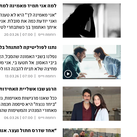
למה אני תמיד מאמינה למתל
"אני מאמינה לך" היא לא טענה
ואני יודעת כמה את סובלת. אני
איתך ואתמוך בך כשתבחרי לטע
לגילוי עריות, ואיך אגדת חז"
 רוחמה וייס 
|
07:00 | 20.03.26
נתנו לפוליטיקה להתנחל בלב
נפלנו בשבי האמונה שהסבל, הא
ביבי האסון. אל תטעו בי, אני 
מחיצה שלא תניח להבנה הזו ל
אנצח: המלחמה על שמירת הנש
 רוחמה וייס 
|
07:00 | 13.03.26
הרגע שבו אשליית האחידות
ככל שאנו מרגישות מאוימות, ג
"ביחד ננצח" היא סיסמה חכמה 
מאחורי המנהיג והמשימות שהוא
שבחר לתמצת את התורה דווקא
 רוחמה וייס 
|
07:00 | 06.03.26
"אחד שדרס חתול נעצר. אנח