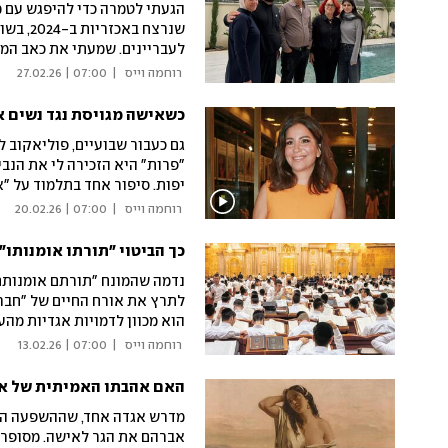
הגעתי לטמרה כדי להיפגש עם מ
שנרצח 
לעבריינים. שמעתי את כאב המ
שמדגישה את החובה לדאוג לכל י
 רוחמה וייס 
|
07:00 | 27.02.26
כשאישה מגויסת נגד נשים א
גם כעבור שבועיים, פוליאקוב 
"פרות" היא הזכירה לי את הנב
יפות. סיפור אחד בתלמוד על "א
אלוהים. יופי וכיעור הם מוסכמ
 רוחמה וייס 
|
07:00 | 20.02.26
כך הביטוי "תורתו אומנותו
נדמה שהמונח "תורתם אומנותם"
לתרץ את אורח החיים של "חבר
הוא מכוון לדמויות אגדיות מה
אחרות
 רוחמה וייס 
|
07:00 | 13.02.26
האם אהבתו האמיתית של אב
מדרש אגדה אחד, שההשפעה הא
אברהם את הגר לאישה. מסופר ש