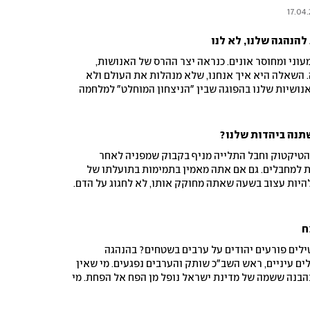
להנהגה שלנו, לא לנו
וני ומחוסר אונים. כנראה יצר ההרס של האנושות,
. השאלה היא איך אנחנו, שלא מנהלות את העולם ולא
נושיות שלנו בהפוגה שבין "הניצחון המוחלט" למלחמה
תנה ביהדות שלנו?
הטיקטוק וחבל התלייה מניף בקבוק שמפניה לאחר
ת למחבלים. גם אם אתה מאמין בתמימות בתועלתו של
היות עצוב בשעה שאתה מחוקק אותו, לא לחגוג על הדם.
וגמה מבחילה למה שהשתנה ביהדות ובישראליוּת שלנו
ח
ילים פורעים יהודים על ערבים בשטחים? בהנהגה
ים עיניים, ראש השב"כ שותק והערבים נפגעים. מי שאין
 בהבנה ששמה של מדינת ישראל נופל מן הפח אל הפחת. מי