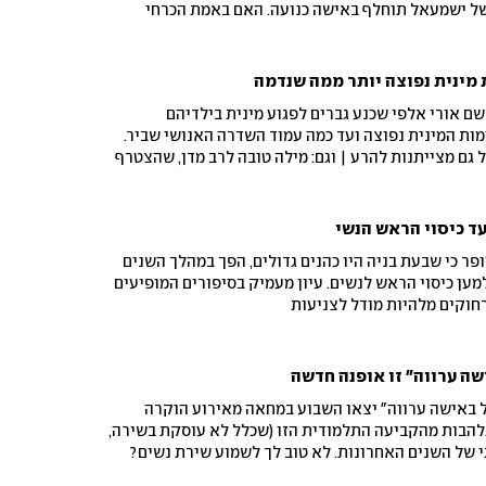
ל ישמעאל תוחלף באישה כנועה. האם באמת הכרחי
נות והפצעים הפתוחים, כדי שצאצאי יצחק וצאצאי
מינית נפוצה יותר ממה שנדמה
 אורי אלפי שכנע גברים לפגוע מינית בילדיהם
מות המינית נפוצה ועד כמה עמוד השדרה האנושי שביר.
גם מצייתנות להרע | וגם: מילה טובה לרב מדן, שהצטרף
הטקסיות
 כיסוי הראש הנשי
ר כי שבעת בניה היו כהנים גדולים, הפך במהלך השנים
מען כיסוי הראש לנשים. עיון מעמיק בסיפורים המופיעים
רחוקים מלהיות מודל לצניעות
שה ערווה" זו אופנה חדשה
ל באישה ערווה" יצאו השבוע במחאה מאירוע הוקרה
להבות מהקביעה התלמודית הזו (שכלל לא עוסקת בשירה,
י של השנים האחרונות. לא טוב לך לשמוע שירת נשים?
 אוזניות