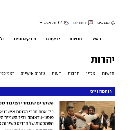
מבזקים
דווחו לנו
°
31
תל אביב
ראשי
חדשות
ידיעות+
פודקאסטים
כל
יהדות
חדשות
מגזין
תרבות
דעות
טורים אישיים
זמני כנ
רוחמה וייס
השקרים שנבחרי הציבור מס
ביד אחת חברי הכנסת אישרו את
פוסט-טראומה, וביד השנייה הע
השתמטות של חרדים משירות צב
שנידו את רבי אליעזר ואז אמר