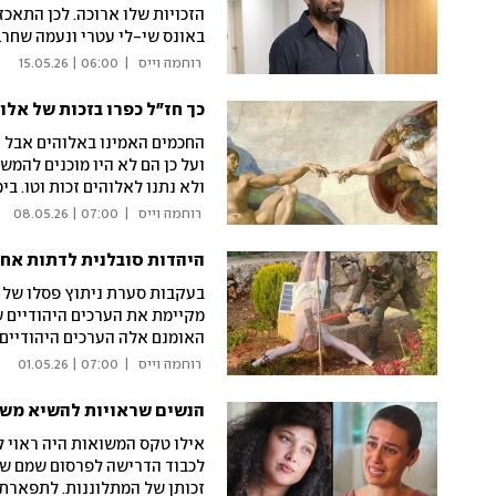
הזכויות שלו ארוכה. לכן התאכז
באונס שי-לי עטרי ונעמה שחר
בספק ויש בו נעיצת סכין בלב 
 רוחמה וייס 
|
06:00 | 15.05.26
גדולות שניסו להכתים את שמות
כך חז"ל כפרו בזכות של אלו
החכמים האמינו באלוהים אבל הכי
ועל כן הם לא היו מוכנים להמש
ולא נתנו לאלוהים זכות וטו. בי
בקטע מעניין במיוחד, הגמרא 
 רוחמה וייס 
|
07:00 | 08.05.26
היהדות סובלנית לדתות אחר
בעקבות סערת ניתוץ פסלו של י
מקיימת את הערכים היהודיים של
האומנם אלה הערכים היהודיים
האחרות בתרבותנו, אולי עדיף
 רוחמה וייס 
|
07:00 | 01.05.26
המקראי
הנשים שראויות להשיא מש
אילו טקס המשואות היה ראוי ל
לכבוד הדרישה לפרסום שמם של 
זכותן של המתלוננות. לתפארת