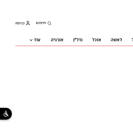
חיפוש
כניסה
עוד
לאשה
אוכל
נדל"ן
אנרגיה