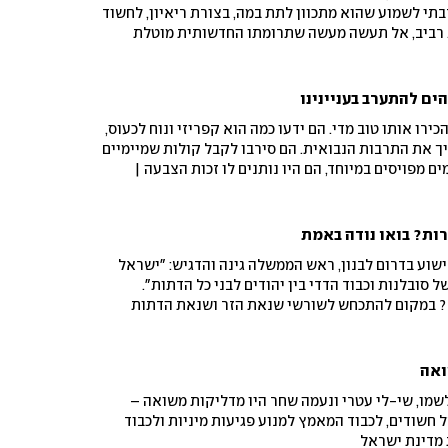
בתי לשמוע שהוא מתכוון לתת במה, בצורת ריאיון, לחשוד
. רביב, אל תעשה מעשה שתרומתו החדשותית מוטלת
המתלוננות | לכבוד הנשים האמיצות: בחזרה לשתי נשים
יהן – הנביאות דבורה וחולדה
הים להתערב בעניינינו
רו אותו טוב מדי. הם ידעו כמה הוא קפריזי ונוח לכעוס,
יך את התרבות הנבואית. הם סירבו לקבל קולות שמיימיים
מים מפויסים במיוחד, הם היו נותנים לו זכות הצבעה |
מתארת איך אלוהים ביקש עזרה ממשה
ות? בואו נודה באמת
שוע בדרום לבנון, ראש הממשלה גינה והדגיש: "ישראל
 סובלנות וכבוד הדדי בין יהודים לבני כל הדתות".
? במקום להתכחש לשורשי שנאת הזר ושנאת הדתות
 פשוט להפנות זרקור למקורות אחרים שסותרים את החוק
ואה
שמו, שי-לי עטרי ונעמה שחר היו מדליקות משואה –
חשודים, לכבוד המאמץ למנוע פגיעות מיניות ולכבוד
 מדינת ישראל