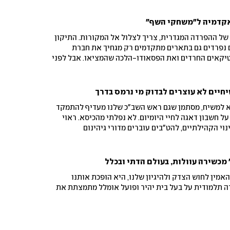
אקדמיה ל"משחקי השף"
של ההפרדה המגדרית, צריך לצלול אל המקורות. התיקון
נפרדים גם בתארים מתקדמים רק מגחיך את חברת
טיקאים החרדים ואת הפסאודו-הלכה שהמציאו. אבל לפני
ברלי יסתכל במראה ויטפל בהדרת הנשים אצלו – למשל
שיחיים לא עוצרים לבדוק מי נרמס בדרך
א למשיח, מסתמן שגם ראש השב"כ שלנו מעדיף להתמקד
 חשבון דאגה לחיי היומיום. לא נפלתי מהכיסא. ראוי
י הקהילתיים, להט"בים עוברים מדורי גיהינום
 מכשירה עוולות, בעולם הדתי ובכלל
מין לחוש הצדק ולהיגיון שלנו, היא הופכת אותנו
גדה תלמודית על בעל בית יהיר ופועל אומלל מתמצתת את