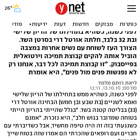
מקשיבים לך: 40 חולות סרטן
שד מצאו תמיכה בפייסבוק
לפני כשנה, כשהיא בתחילתו של הריון שלישי
ובת 32 בלבד, חלתה אורטל דרי בסרטן השד.
הצורך העז לשוחח עם נשים אחרות במצבה
הוביל אותה להקים קבוצת תמיכה וירטואלית
בפייסבוק. "זו קבוצת תמיכה לכל דבר, אנחנו רק
לא נפגשות פנים מול פנים", היא אומרת
ליאת רותם מלמד
פורסם: 13.10.10, 12:11
לפני כשנה, כשהיא ממש בתחילתו של הריון שלישי
ואמא לשניים (בת שבע ובן חמש) הבחינה אורטל דרי
(33) בבליטה קטנה בשד. "בגלל שהייתי בהריון הייתי
בטוחה שמדובר בגוש חלב", היא נזכרת. "אמנם
כשנגעתי בזה זה היה טיפה מחשיד, אבל כשדיברתי עם
חברים ועם רופאים שהכרתי הם אמרו שזה בטוח שייך