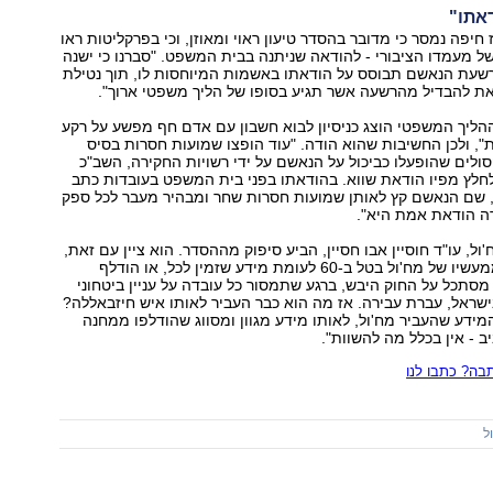
אתו"
חיפה נמסר כי מדובר בהסדר טיעון ראוי ומאוזן, וכי בפרקליטות ראו
ל מעמדו הציבורי - להודאה שניתנה בבית המשפט. "סברנו כי ישנה
שעת הנאשם תבוסס על הודאתו באשמות המיוחסות לו, תוך נטילת
את להבדיל מהרשעה אשר תגיע בסופו של הליך משפטי ארוך".
ההליך המשפטי הוצג כניסיון לבוא חשבון עם אדם חף מפשע על רקע
ת", ולכן החשיבות שהוא הודה. "עוד הופצו שמועות חסרות בסיס
לים שהופעלו כביכול על הנאשם על ידי רשויות החקירה, השב"כ
חלץ מפיו הודאת שווא. בהודאתו בפני בית המשפט בעובדות כתב
 שם הנאשם קץ לאותן שמועות חסרות שחר ומבהיר מעבר לכל ספק
רה הודאת אמת היא".
'ול, עו"ד חוסיין אבו חסיין, הביע סיפוק מההסדר. הוא ציין עם זאת,
כי הנזק שנגרם ממעשיו של מח'ול בטל ב-60 לעומת מידע שזמין לכל, או הודלף
סתכל על החוק היבש, ברגע שתמסור כל עובדה על עניין ביטחוני
בישראל, עברת עבירה. אז מה הוא כבר העביר לאותו איש חיזבאללה?
ידע שהעביר מח'ול, לאותו מידע מגוון ומסווג שהודלפו ממחנה
 - אין בכלל מה להשוות".
ה? כתבו לנו
ל