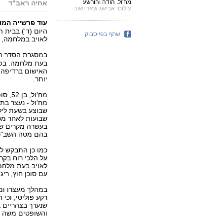
מח'ול. הודה והורשע
אחיה ראב"ד
פ
צילום: אבישג שאר ישוב
עוד פרשייה המו
היום (ד') בבית 
שתף בפייסבוק
לאויב במלחמה, רי
במסגרת הסדר הט
בעת מלחמה. בפר
יותר.
מח'ול
מח'ול - נעצר בת
שבוצע בשעת לילה
שבועות לאחר מכן
בעשרה מקרים שונ
בהם מטה השב"כ 
כמו כן התבקש למ
על הלכי רוח בקר
לאויב בעת מלחמ
עם סוכן חוץ, ריגו
במהלך מעצרו ומש
רקע פוליטי, וכי
שנערך בצהריים ב
והשופטים משה גל