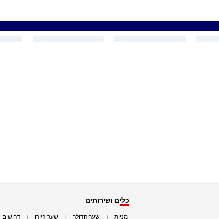
כלים ושירותים
מניות
שער הדולר
שער היורו
דרושים
|
|
|
|