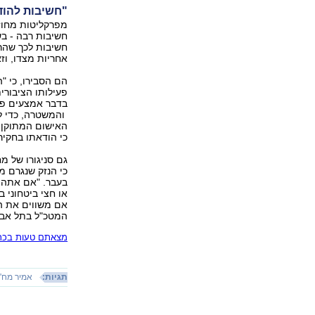
"חשיבות להוד
מפרקליטות מחוז 
חשיבות רבה - בש
חשיבות לכך שהר
אחריות מצדו, וז
הם הסבירו, כי "
פעילותו הציבורי
בדבר אמצעים פסו
והמשטרה, כדי ל
האישום המתוקן,
כי הודאתו בחקי
גם סניגורו של מח
בעבר. "אם אתה מ
או חצי ביטחוני 
אם משווים את המ
המטכ"ל בתל אביב
מצאתם טעות בכתב
תגיות:
אמיר מח'ו