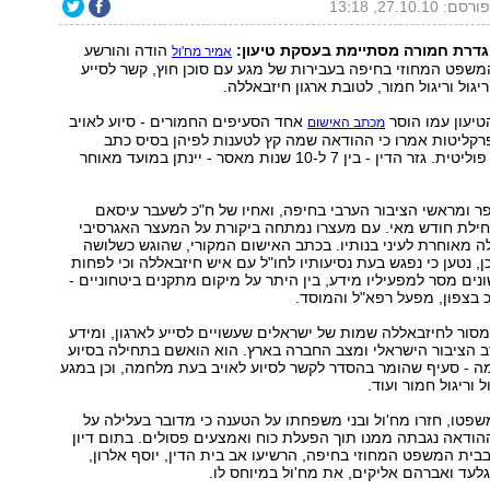
ורסם: 27.10.10, 13:18
גדרת חמורה מסתיימת בעסקת טיעון:
הודה והורשע
אמיר מח'ול
המשפט המחוזי בחיפה בעבירות של מגע עם סוכן חוץ, קשר לסייע
גול וריגול חמור, לטובת ארגון חיזבאללה.
יעון עמו הוסר
אחד הסעיפים החמורים - סיוע לאויב
מכתב האישום
קליטות אמרו כי ההודאה שמה קץ לטענות לפיהן בסיס כתב
האישום ברדיפה פוליטית. גזר הדין - בין 7 ל-10 שנות מאסר - יינתן במועד מאוחר
, בן 52, סופר ומראשי הציבור הערבי בחיפה, ואחיו של ח"כ לשעבר עיסאם
חילת חודש מאי. עם מעצרו נמתחה ביקורת על המעצר האגרסיבי
 מאוחרת לעיני בנותיו. בכתב האישום המקורי, שהוגש כשלושה
, נטען כי נפגש בעת נסיעותיו לחו"ל עם איש חיזבאללה וכי לפחות
ים מסר למפעיליו מידע, בין היתר על מיקום מתקנים ביטחוניים -
בצפון, מפעל רפא"ל והמוסד.
סור לחיזבאללה שמות של ישראלים שעשויים לסייע לארגון, ומידע
ב הציבור הישראלי ומצב החברה בארץ. הוא הואשם בתחילה בסיוע
ה - סעיף שהומר בהסדר לקשר לסיוע לאויב בעת מלחמה, וכן במגע
ל וריגול חמור ועוד.
פטו, חזרו מח'ול ובני משפחתו על הטענה כי מדובר בעלילה על
 ההודאה נגבתה ממנו תוך הפעלת כוח ואמצעים פסולים. בתום דיון
בית המשפט המחוזי בחיפה, הרשיעו אב בית הדין, יוסף אלרון,
עד ואברהם אליקים, את מח'ול במיוחס לו.