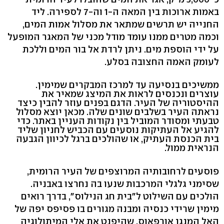
באמות ארוכות בין המאה ה-1 וה-7 לספירה. ליד
החנייה יש תרשים שמתאר את מסלול אמות המים,
וכמה מטרים ממנו עומד מודל מכני של המאגר המופעל
על ידי הוספת מים. ניתן לרדת אל בור המים וללכת
לעומק האמה החצובה בסלע.
ממשיכים בנסיעה עד למרכז המבקרים שמימין.
עוצרים ונכנסים לראות את המיצג שמאיר את
ההיסטוריה של העיר. הדגם בפנים עוזר להבין כיצד
נראתה העיר בשלבים שונים שלה. מכאן יוצא מסלול
טבעתי ומסודר המוביל בין נקודות העניין באתר. כדי
להגיע אל העתיקות נוסעים עם הכביש לחניון שליד
בית הכנסת העתיק, או שהולכים ברגל לכיוון הגבעה
הנראית ממול.
פוסעים לרחובותיה המרוצפים של העיר הרומית,
שסימני גלגלי המרכבות שנעו בה נחרצו באבניה.
הולכים עם השילוט ל"בית חג הנילוס", בדרך רואים
מימין שרידי כנסיה ומבנה מגורים בו פסיפס יפה של
האל המנגן אורפאוס, שהיפנט את אלי המיתולוגיה