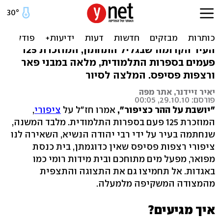
מצודה, מאגרים ומונה ליזה:
טיול סופ"ש בציפורי
העיר הקדומה שבגליל התחתון, המוזכרת 125
פעמים בספרות התלמודית, מלאה במבני פאר
ורצפות פסיפס. המלצה לסיור
יאיר זיידנר, אתר מפה
פורסם: 29.10.10, 00:05
"יושבת על ההר כציפור",
אמרו חז"ל על
ציפורי
,
המוזכרת 125 פעם בספרות התלמודית. מלבד המשנה,
שנחתמה בעיר על ידי רבי יהודה הנשיא, השאירה לנו
ציפורי רצפות פסיפס שאין כדוגמתן, בית כנסת
מפואר, מפעל מים מתוחכם ובית מידות רומי כמו
באגדות. אל תחמיצו גם את התצוגה והתצפית
מהמצודה המשקיפה מלמעלה.
איך מגיעים?