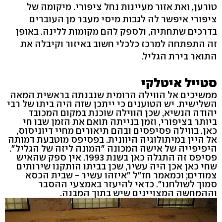
טורען, ואת אזור מעיינות נחל ציפורי. מיקומה של
ציפורי איפשר לה לגבות מיסי מעבר מן העוברים
בדרכים שתחתיה, ולספק להם מקומות ללינה. באופן
זה התפתחה למרכז כלכלי חשוב באיזור וקיבלה את
התואר בירת הגליל.
סטייל איטלקי
ממשיכים אל הווילה הרומית שנבנתה בראשית המאה
השלישית. יש הטוענים כי ייתכן שזה היה ביתו של רבי
יהודה הנשיא, שכן הווילה שוכנת במקום המכובד
ביותר בציפורי, וזמן בנייתה תואם את הזמן שבו חי
כאן. בווילה פסיפסים ובהם תיאורים מחיי דיוניסוס,
אל היין במיתולוגיה היוונית. בפסיפס מוטבעת דמותה
היפיפייה של אישה המכונה "המונה ליזה של הגליל".
פסיפס זה התגלה כאן בשנת 1993. אין ספק שהאיש
שחי כאן אכן היה עשיר, שכן בביתו הותקנו שירותים
צמודים; וכמאמר חז"ל "איזהו עשיר - שבית הכסא
סמוך לשולחנו". כדאי להיעזר באמצעי ההסבר
וההמחשה המצויינים שיש בתוך המבנה.