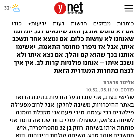
למה בעצם אין מקבילה גברית
ל"שרלילה"?
אם לא נחפש את בן הזוג שיתאים לנו, יתלוננו
שאנחנו לא עושות כלום. אם נמצא אחד ונשכב
איתו, אבל אז ניפרד מחוסר התאמה, יאשימו
אותנו בכך שהוא קם והלך. אם נצא איתו ולא
נשכב איתו – אנחנו פולניות קרות לב. אין איך
לנצח בתחרות המגדרית הזאת
אלינור פרארה
פורסם: 05.11.10, 10:52
שלישי בערב, אני עוברת על הודעות בתיבת הדואר
באתר ההיכרויות, משיבה לחלקן, אבל לרוב מפעילה
פילטרים רבי עצמה. מידי פעם אני מקבלת הזמנה
לשיחה בצ'אט, וכשעולה מולי בחור שנראה נחמד אני
פותחת איתו בשיחה. רווק בן 32 מהפריפריה, איש
מחשבים אוהב טבע. השיחה קולחת בנינוחות. הוא