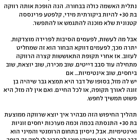
נתלית האשמה כולה בבחורה. הנה הופכת אותה רווקה
בת 30+ להיות ביקורתית מידי, קלפטע פרינססה
קטנונית שלא מוכנה להתגמש או להתפשר.
אבל מה לעשות, לפעמים הסיבות לפרידה מוצדקות.
יתרה מכך, לפעמים דווקא הבחור הוא זה שמחליט
לעזוב. אז אחרי תקופת התאוששות קצרה הרווקה
מתחילה עוד סבב דייטים. שוב מכירה, שוב יוצאת, שוב
ביחסים, שוב אינטימיות... אם
יש לה מזל, בסופו של דבר היא תמצא גבר שיהיה בן
זוגה לאורך תקופה, או לכל החיים. ואם אין לה מזל, היא
פשוט תמשיך לחפש.
תהליך החיפוש הזה מבהיר איך יוצא שרווקה ממוצעת
בת 30+ התנסתה בכמה וכמה מערכות יחסים זוגיות
ואינטימיות. אבל, ניסיון בתחום הרומנטי והמיני הוא
דבר טוב ולא רע! מישהו מוכן להסביר לי למה זה הופך