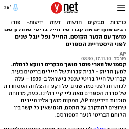
הארי פוטר קבור ברמלה,
התיירים מוקסמים
רבים פוקדים את קברו של חייל בריטי שחולק שם
מושך עם הנער הקוסם. החייל נפל יובל שנים
לפני היסטריית הספרים
AP
פורסם: 17.11.10, 08:30
קסמו של הארי פוטר מושך מבקרים דווקא לרמלה.
למען הדיוק - לבית קברות של חיילים בריטים בעיר.
קברו של חייל בריטי שנפל בישראל ב-1939 – עלה
לכותרות לפני כמה שנים, על רקע ההצלחה המסחררת
של סדרת הספרים מאת ג'יי קיי רולינג. כעת, מדווחת
סוכנות הידיעות AP, המקום מושך אליו תיירים
שרוצים להתקרב על הקסם, הגם שאין כל קשר בין
הלוחם הבריטי לנער המפורסם.