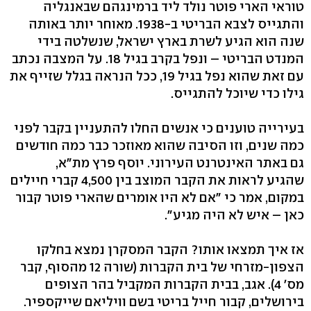
טוראי הארי פוטר נולד ליד ברמינגהם שבאנגליה
והתגייס לצבא הבריטי ב-1938. מאוחר יותר באותה
שנה הוא הגיע לשרת בארץ ישראל, שנשלטה בידי
המנדט הבריטי – ונפל בקרב בגיל 18. על המצבה נכתב
עם זאת שהוא נפל בגיל 19, ככל הנראה בגלל שזייף את
גילו כדי שיוכל להתגייס.
בעירייה טוענים כי אנשים החלו להתעניין בקבר לפני
כמה שנים, וזו הסיבה שהוא מאוזכר כבר כמה חודשים
גם באתר האינטרנט העירוני. יוסף פרץ מת"א,
שהגיע לראות את הקבר המוצב בין 4,500 קברי חיילים
במקום, אמר כי "אם לא היו אומרים שהארי פוטר קבור
כאן – איש לא היה מגיע".
אז איך תמצאו אותו? הקבר המסקרן נמצא בחלקו
הצפון-מזרחי של בית הקברות (שורה 12 מהסוף, קבר
מס' 4). אגב, בבית הקברות המקביל בהר הצופים
בירושלים, קבור חייל בריטי בשם וויליאם שייקספיר.