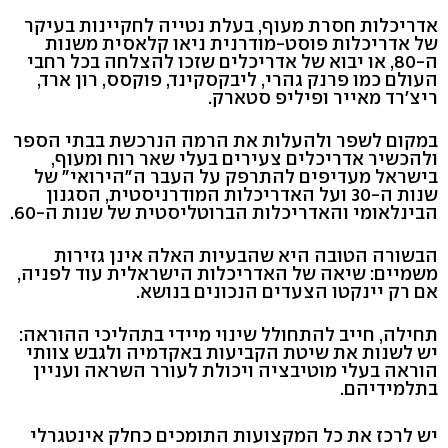
אדריכלות חסרת מעוף, בעלת נטייה לחקיינות בעיקר
של אדריכלות פוסט-מודרנית ניאו קלאסית משנות
ה-80, או יבוא של אדריכלים שזכו להצלחה בכל רחבי
העולם כמו פרנק גהרי, ליבקסקינד, פוקסס, רון ארד,
ריצ'רד מאייר ופיליפ סטארק.
במקום לשפר ולהעלות את הרמה הנרכשת בבתי הספר
ולהכשיר אדריכלים צעירים בעלי שאר רוח ומעוף,
בישראל מעדיפים להתרפק על העבר ה"הירואי" של
שנות ה-30 ועל האדריכלות המודרניסטית, הסגנון
הבינלאומי והאדריכלות הברוטליסטית של שנות ה-60.
הבשורה הטובה היא שהבעיות האלה אינן גזירות
משמיים: שיאה של האדריכלות הישראלית עוד לפניה,
אם רק יינקטו הצעדים הנכונים בנושא.
תחילה, חייב להתחולל שינוי מיידי בתהליכי ההוראה:
יש לשנות את שיטת הקביעות באקדמיה ולגבש צוותי
הוראה בעלי מוטיבציה ויכולת לעורר השראה ועניין
בתלמידיהם.
יש לרכז את כל המקצועות התומכים כחלק אינטגרלי