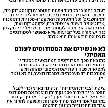
נלמדים המקצועות באופן נפרד מהפרויקט העיצובי.
בעולם נהוג כי כל המקצועות התומכים (קונסטרוקציה,
מחשוב, תיאוריה, פרטי בניין, בניית מודלים פיזיים
וממוחשבים) וכל המערכות האלקטרו-מכניות התומכות
(מיזוג אוויר, חשמל, אינסטלציה, אקוסטיקה ועוד)
מזינים את הפרויקט. לעומת זאת - בישראל לכל מקצוע
כזה יש מורה בעל קביעות שלא מאפשר לסטודנטים
לנכס את הידע אותו הוא מלמד.
לא מכשירים את הסטודנטים לעולם
האמיתי
כתוצאה מכך, הפרויקטים המתבצעים בסטודיו
סכמטיים ביותר ואינם מכינים את הסטודנטים
למציאות שבה הפרויקט העיצובי מהווה חלק
ממורכבות רב מערכתית. למרבה הצער, זה לא נגמר
כאן.
שיטת "צבירת הנקודות" הנהוגה בארץ (כדי לקבל
תואר צריך לצבור 200 נקודות) הופכת את הסטודנט
הישראלי לאדריכלות למעין "פקיד" ואספן נקודות,
במקום לאמן היוצר מתוך סקרנות ותשוקה לחקור את
עבודתו התכנונית ממגוון היבטים.