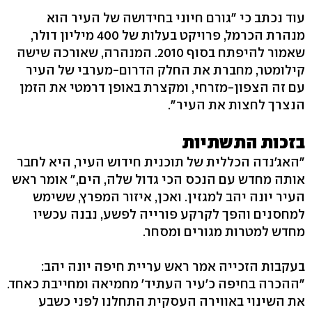
עוד נכתב כי "גורם חיוני בחידושה של העיר הוא
מנהרת הכרמל, פרויקט בעלות של 400 מיליון דולר,
שאמור להיפתח בסוף 2010. המנהרה, שאורכה שישה
קילומטר, מחברת את החלק הדרום-מערבי של העיר
עם זה הצפון-מזרחי, ומקצרת באופן דרמטי את הזמן
הנצרך לחצות את העיר".
בזכות התשתיות
"האג'נדה הכללית של תוכנית חידוש העיר, היא לחבר
אותה מחדש עם הנכס הכי גדול שלה, הים," אומר ראש
העיר יונה יהב למגזין. ואכן, איזור המפרץ, ששימש
למחסנים והפך לקרקע פורייה לפשע, נבנה עכשיו
מחדש למטרות מגורים ומסחר.
בעקבות הזכייה אמר ראש עריית חיפה יונה יהב:
"ההכרה בחיפה כ'עיר העתיד' מחמיאה ומחייבת כאחד.
את השינוי באווירה העסקית התחלנו לפני כשבע