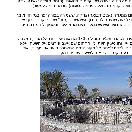
החומה בנויה בצורה של "קדמות ונסוגות" (חומה מוצקה שאינה ישרה,
צה (קדמות) וחלקה פנימה(נסוגות) צורתה דומה למסור).
ם ממגורה (אסם תבואה) גדולה, ששמורה בצורה יפה במיוחד מימי
 (מאה שמינית לפנה"ס), ושימשה כ"מְזָוֵה" של ימי קדם. נוסף על
 מים שנחפר ושימש כמקור מים מחוץ לעיר ובסמוך לחומה בימים
אל בור המים נחפרה מנהרה ואליה מובילות 183 מדרגות שיורדות אל הפיר, המכונה
לם אין זהו מעיין היות ומי התהום שם אינם פורצים אל השטח, אלא
יתן לרדת למטה אל מקור המים המצטברים על אקוויקלוד, ואולי
רדעים קטנות שבאות לשיעור שחייה במקום.