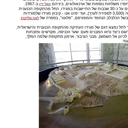
ב-1967.
יגאל ידין
הממצאים מעידים על כ-30 שכבות של התיישבות במגידו, החל מהתקופה הכנענית
הקדומה הראשונה (3,500 לספירה לערך), ועד ימינו אנו - קיבוץ מגידו שלמורדות
בשל הכלבלב הנחמד והמפורסם, "פלוטו", בספרה של
.
לאה גולדברג
 לתל נמצא דגם של מגידו העתיקה מהתקופה הכנענית והישראלית,
רשם כיצד נראו המבנים פעם: שער הכניסה, מקדשים ומזבחות
כיוון אל השמש), מבני הציבור, ארמון מתקופת שלמה המלך,
וד.