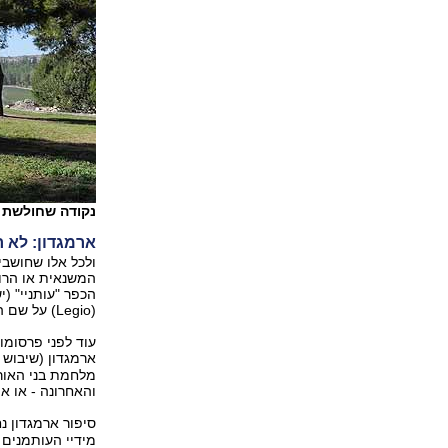
נקודה שחולשת ע
ארמגדון: לא ר
ולכל אלו שחושבי
הכפר "עותניי" (י
(Legio) על שם הלגיון השישי פראטה ששכן מדרום לתל מגידו.
ארמגדון (שיבוש
מלחמת בני האור
והאחרונה - או אי
סיפור ארמגדון נ
מידיי העותמנים ב-1917, זכה לתואר המכובד "הלורד של אר