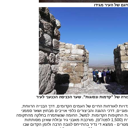
גם של העיר מגידו
ורה של "קדמות ונסוגות". שער הכניסה הכנעני לעיר
דויות לאורחות החיים של העמים הקדומים, דרך הבנייה הרווחת,
גניים, דרכי ההגנה והביצורים כלפי אוייבים מבחוץ ושאר סממני
את התקופות הקדומות. למשל, החומה שנשתמרה בחלקה מהתקופה
הכנענית המאוחרת (1,500 לפנה"ס), מורכבת מאבני גיר ובזלת שאינן מסותתות
טרים - ממצא די נדיר בהתייחס לגובה הרבה ולזמן הקדום שבו