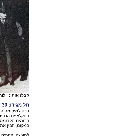
קבלו אותו: "לור
תל מגידו: 30 שכבות של התיישבות מתחת לאדמה
פרט למיקומה הא
החקלאיים הרבים 
הרומית הקדומה "
במקום, הבין את 
למעשה, החפירות 