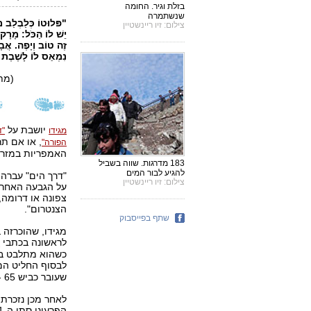
בזלת וגיר. החומה
שנשתמרה
"
פּ‏‏‏לוּ‏טוֹ‏ כְּ‏לַ‏בְלַ‏ב מ
צילום: זיו ריינשטיין
יֵשׁ לוֹ‏ הַ‏כּ‏ֹ‏‏ל: מָ‏רָ‏ק
זֶ‏ה טוֹ‏ב וְיָ‏פֶ‏ה. אֲבָ‏
נִמְאַ‏ס לוֹ‏ לָ‏שֶׁ‏בֶ‏ת כָּ‏
(מתוך "איה 
יושבת על
מגידו
"ד
, או אם ת
הפורה"
האמפריות במזרח 
183 מדרגות. שווה בשביל
להגיע לבור המים
"דרך הים" עברה 
צילום: זיו ריינשטיין
על הגבעה האחרונ
צפונה או דרומה, 
הצנטרום".
שתף בפייסבוק
לראשונה בכתבי
ת
כשהוא מתלבט באי
לבסוף החליט המל
שעובר כביש 65 - דרך המוכרת לכולכם בואכם לצימר בצפון.
לאחר מכן נזכרת 