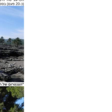
(כ-20 פעם) בספר יהושע, שופטים, מלכים א' ועוד, כשהיתה בשטחו של שבט מנשה.
"הצנטרום של הצנ