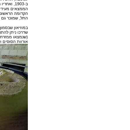
ב-1903, ואחריו חפרו משלחות נוספות של ארכאולוגים, ביניהם
התל, שמוכר גם 
במוזיאון שבסמוך
שדרכו ניתן להת
(שנמצאו ממזרח ל
אורוות הסוסים וע