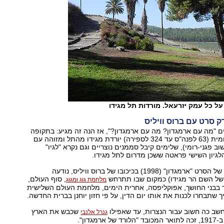
ל כל עמק יזרעאל. מורדות תל מגידו
ק סרט עם ברוס וויליס
ם "מה עם ארמגדון? מה עם ארמגדון?", אז הנה זה מגיע: בתקופה
המשנאית או הרומית (63 לפנה"ס עד 324 לספירה) יורדת מגידו מהתל ומזוהה עם
שוב פגני-רומי), שלימים קיבל סממנים נוצריים וגם נקרא "לגיו"
עוד לפני פרסומו של הסרט "ארמגדון" (1998) בכיכובו של ברוס וויליס, נודעה
 של השם הר מגידו) כמקום שבו תתרחש
, סוף העולם,
מלחמת גוג ומגוג
 בבני החושך, אפוקליפסה, אחרית הימים, מלחמת העולם השלישית
ך שתבחרו לכנות את אותו יום הדין, על פי חזון יוחנן בברית החדשה.
חשב כה חשוב עבור הנצרות, עד שאפילו
שכבש את הארץ
גנרל אלנבי
מגדון".