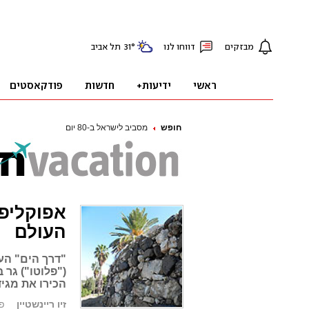
חופש
מסביב לישראל ב-80 יום
אפוקליפס
העולם
"דרך הים" הע
("פלוטו") גר 
הכירו את מגי
זיו ריינשטיין
פורס