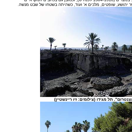
טרום". תל מגידו (צילומים: זיו ריינשטיין)