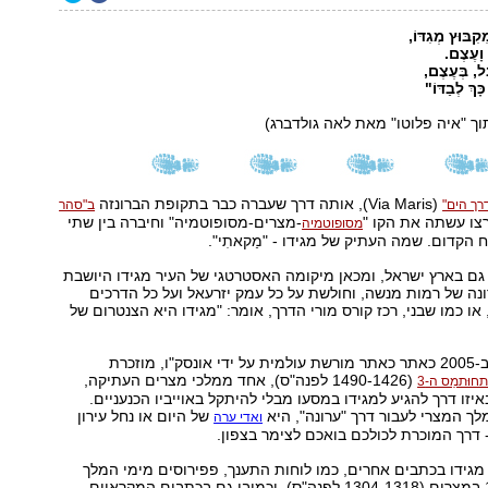
ִקִבּ‏וּ‏ץ מְגִדּ‏וֹ‏,
 וָ‏עֶ‏צֶ‏ם.
ל, בְּ‏עֶ‏צֶ‏ם,
‏‏ךְ לְבַ‏דּ‏וֹ‏"
פלוטו" מאת לאה גולדברג)
(Via Maris), אותה דרך שעברה כבר בתקופת הברונזה
רך הים"
ב"סהר
רצו עשתה את הקו "
-מצרים-מסופוטמיה" וחיברה בין שתי
מסופוטמיה
הקדום. שמה העתיק של מגידו - "מַקאתִי".
גם בארץ ישראל, ומכאן מיקומה האסטרטגי של העיר מגידו היושבת
ה של רמות מנשה, וחולשת על כל עמק יזרעאל ועל כל הדרכים
או כמו שבני, רכז קורס מורי הדרך, אומר: "מגידו היא הצנטרום של
מגידו, שהוכרזה ב-2005 כאתר כאתר מורשת עולמית על ידי אונסק"ו, מוזכרת
(1490-1426 לפנה"ס), אחד ממלכי מצרים העתיקה,
חוּתמֵס ה-3
זו דרך להגיע למגידו במסעו מבלי להיתקל באוייביו הכנעניים.
ך המצרי לעבור דרך "ערונה", היא
של היום או נחל עירון
ואדי ערה
מגידו בכתבים אחרים, כמו לוחות התענך, פפירוסים מימי המלך
הפרעוני סתי ה-1 במצרים (1304-1318 לפנה"ס), וכמובן גם בכתבים המקראיים