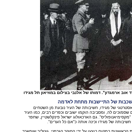
ד אוב ארמגדון". דמותו של אלנבי בצילום במוזיאון תל מגידו
סטרטגי של מגידו, חשיבותה של העיר נובעת מן השטחים
שסמוכים לה, ומסביבה הוקמו ישובים וכפרים רבים, כמו העיר
מקסימיאנופוליס". גם הארכאולוג ישראל פינקלשטיין, שחפר
חשיבותה של מגידו וכינה אותה כ"אם כל הערים".
הראשונות במקום בוצעו על ידי החוקר הגרמני, גוטליב שומאכר